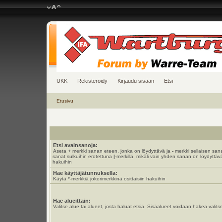
UKK
Rekisteröidy
Kirjaudu sisään
Etsi
Etusivu
Etsi avainsanoja:
Aseta
+
merkki sanan eteen, jonka on löydyttävä ja
-
merkki sellaisen sana
sanat sulkuihin erotettuna
|
-merkillä, mikäli vain yhden sanan on löydyttävä
hakuihin
Hae käyttäjätunnuksella:
Käytä *-merkkiä jokerimerkkinä osittaisiin hakuihin
Hae alueittain:
Valitse alue tai alueet, josta haluat etsiä. Sisäalueet voidaan hakea valits