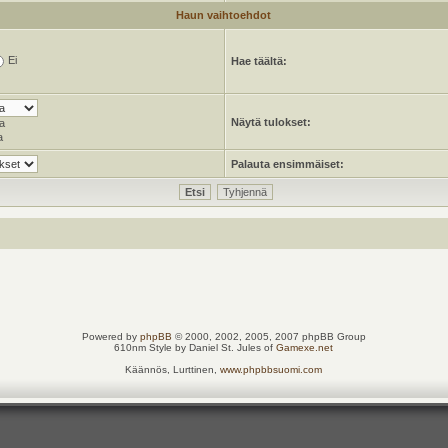
Haun vaihtoehdot
Ei
Hae täältä:
Näytä tulokset:
a
a
Palauta ensimmäiset:
Powered by
phpBB
© 2000, 2002, 2005, 2007 phpBB Group
610nm Style by Daniel St. Jules of
Gamexe.net
Käännös, Lurttinen,
www.phpbbsuomi.com