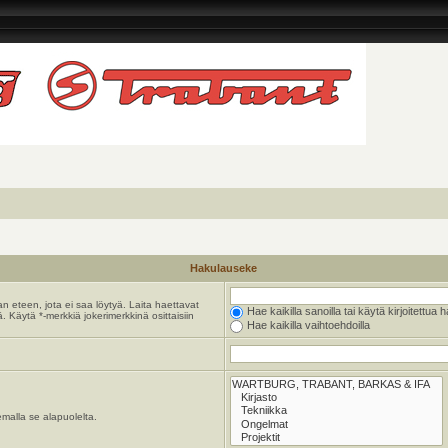
Hakulauseke
n eteen, jota ei saa löytyä. Laita haettavat
Hae kaikilla sanoilla tai käytä kirjoitettua 
. Käytä *-merkkiä jokerimerkkinä osittaisiin
Hae kaikilla vaihtoehdoilla
emalla se alapuolelta.