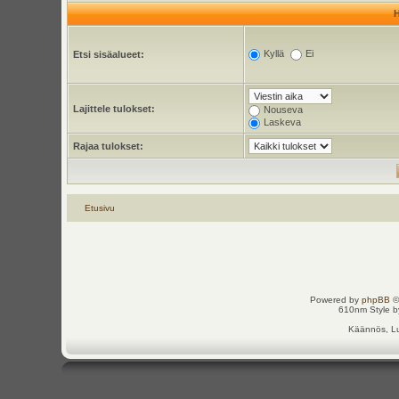
Kyllä
Ei
Etsi sisäalueet:
Lajittele tulokset:
Nouseva
Laskeva
Rajaa tulokset:
Etusivu
Powered by
phpBB
©
610nm Style by
Käännös, Lu