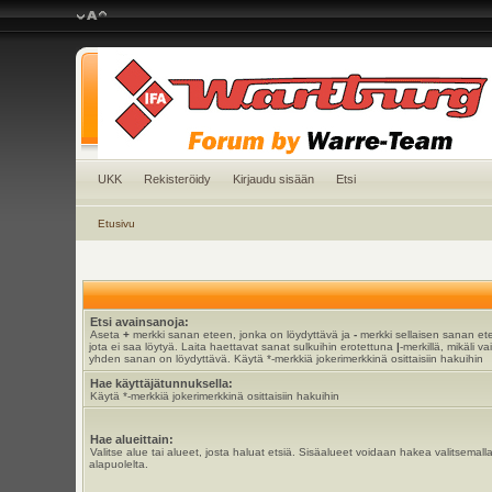
UKK
Rekisteröidy
Kirjaudu sisään
Etsi
Etusivu
Etsi avainsanoja:
Aseta
+
merkki sanan eteen, jonka on löydyttävä ja
-
merkki sellaisen sanan et
jota ei saa löytyä. Laita haettavat sanat sulkuihin erotettuna
|
-merkillä, mikäli va
yhden sanan on löydyttävä. Käytä *-merkkiä jokerimerkkinä osittaisiin hakuihin
Hae käyttäjätunnuksella:
Käytä *-merkkiä jokerimerkkinä osittaisiin hakuihin
Hae alueittain:
Valitse alue tai alueet, josta haluat etsiä. Sisäalueet voidaan hakea valitsemall
alapuolelta.