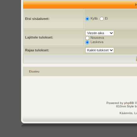
Kyllä
Ei
Etsi sisäalueet:
Lajittele tulokset:
Nouseva
Laskeva
Rajaa tulokset:
Etusivu
Powered by
phpBB
©
610nm Style by
Käännös, Lu