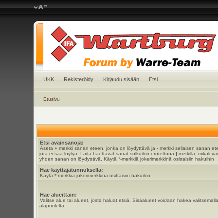
UKK
Rekisteröidy
Kirjaudu sisään
Etsi
Etusivu
Etsi avainsanoja:
Aseta
+
merkki sanan eteen, jonka on löydyttävä ja
-
merkki sellaisen sanan et
jota ei saa löytyä. Laita haettavat sanat sulkuihin erotettuna
|
-merkillä, mikäli va
yhden sanan on löydyttävä. Käytä *-merkkiä jokerimerkkinä osittaisiin hakuihin
Hae käyttäjätunnuksella:
Käytä *-merkkiä jokerimerkkinä osittaisiin hakuihin
Hae alueittain:
Valitse alue tai alueet, josta haluat etsiä. Sisäalueet voidaan hakea valitsemall
alapuolelta.