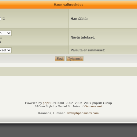
Haun vaihtoehdot
Ei
Hae täältä:
Näytä tulokset:
a
a
Palauta ensimmäiset:
Powered by
phpBB
© 2000, 2002, 2005, 2007 phpBB Group
610nm Style by Daniel St. Jules of
Gamexe.net
Käännös, Lurttinen,
www.phpbbsuomi.com