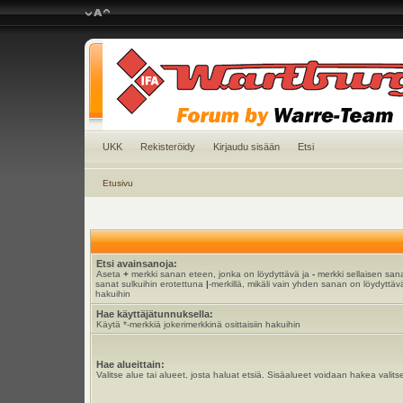
UKK
Rekisteröidy
Kirjaudu sisään
Etsi
Etusivu
Etsi avainsanoja:
Aseta
+
merkki sanan eteen, jonka on löydyttävä ja
-
merkki sellaisen sana
sanat sulkuihin erotettuna
|
-merkillä, mikäli vain yhden sanan on löydyttävä
hakuihin
Hae käyttäjätunnuksella:
Käytä *-merkkiä jokerimerkkinä osittaisiin hakuihin
Hae alueittain:
Valitse alue tai alueet, josta haluat etsiä. Sisäalueet voidaan hakea valits