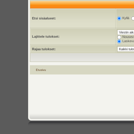
Kyllä
Etsi sisäalueet:
Lajittele tulokset:
Nousev
Laskev
Rajaa tulokset:
Etusivu