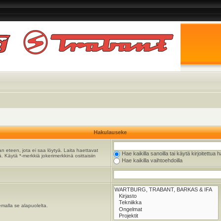
Hakulauseke
n eteen, jota ei saa löytyä. Laita haettavat
Hae kaikilla sanoilla tai käytä kirjoitettua 
. Käytä *-merkkiä jokerimerkkinä osittaisiin
Hae kaikilla vaihtoehdoilla
emalla se alapuolelta.