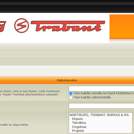
Hakulauseke
n eteen, jota ei saa löytyä. Laita haettavat
Hae kaikilla sanoilla tai käytä kirjoitettua 
. Käytä *-merkkiä jokerimerkkinä osittaisiin
Hae kaikilla vaihtoehdoilla
emalla se alapuolelta.