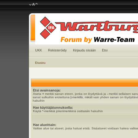
UKK
Rekisteröidy
Kirjaudu sisään
Etsi
Etusivu
Etsi avainsanoja:
Aseta
+
merkki sanan eteen, jonka on löydyttävä ja
-
merkki sellaisen sana
sanat sulkuihin erotettuna
|
-merkillä, mikäli vain yhden sanan on löydyttävä
hakuihin
Hae käyttäjätunnuksella:
Käytä *-merkkiä jokerimerkkinä osittaisiin hakuihin
Hae alueittain:
Valitse alue tai alueet, josta haluat etsiä. Sisäalueet voidaan hakea valits