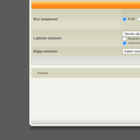
Kyllä
Etsi sisäalueet:
Lajittele tulokset:
Nousev
Laskev
Rajaa tulokset:
Etusivu