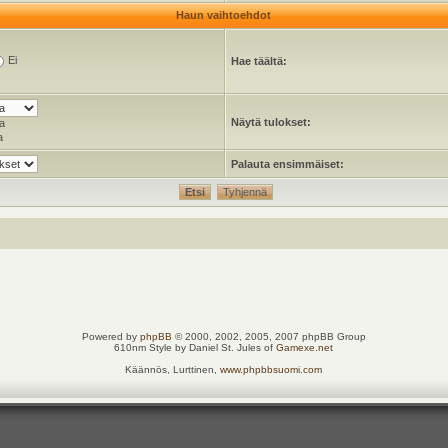
Haun vaihtoehdot
Ei
Hae täältä:
Näytä tulokset:
a
a
Palauta ensimmäiset:
Powered by
phpBB
© 2000, 2002, 2005, 2007 phpBB Group
610nm Style by Daniel St. Jules of
Gamexe.net
Käännös, Lurttinen,
www.phpbbsuomi.com