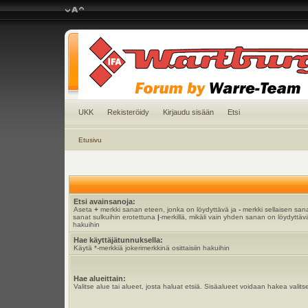
UKK
Rekisteröidy
Kirjaudu sisään
Etsi
Etusivu
Etsi avainsanoja:
Aseta
+
merkki sanan eteen, jonka on löydyttävä ja
-
merkki sellaisen sana
sanat sulkuihin erotettuna
|
-merkillä, mikäli vain yhden sanan on löydyttävä
hakuihin
Hae käyttäjätunnuksella:
Käytä *-merkkiä jokerimerkkinä osittaisiin hakuihin
Hae alueittain:
Valitse alue tai alueet, josta haluat etsiä. Sisäalueet voidaan hakea valits