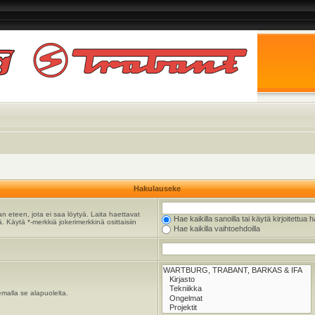
Hakulauseke
n eteen, jota ei saa löytyä. Laita haettavat
Hae kaikilla sanoilla tai käytä kirjoitettua 
. Käytä *-merkkiä jokerimerkkinä osittaisiin
Hae kaikilla vaihtoehdoilla
emalla se alapuolelta.