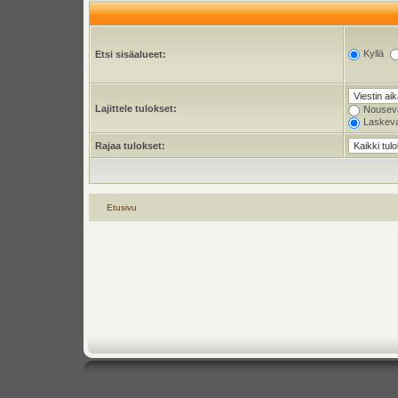
Kyllä
Etsi sisäalueet:
Lajittele tulokset:
Nousev
Laskev
Rajaa tulokset:
Etusivu