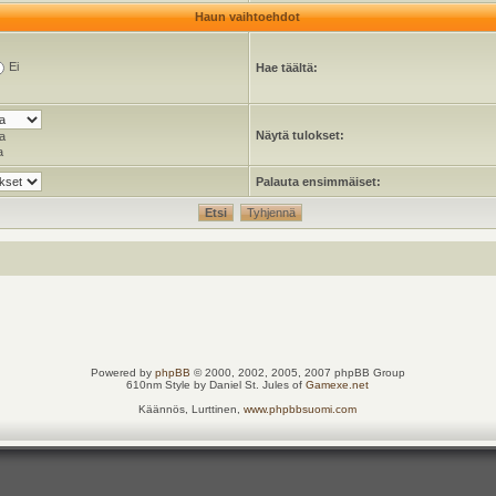
Haun vaihtoehdot
Ei
Hae täältä:
Näytä tulokset:
a
a
Palauta ensimmäiset:
Powered by
phpBB
© 2000, 2002, 2005, 2007 phpBB Group
610nm Style by Daniel St. Jules of
Gamexe.net
Käännös, Lurttinen,
www.phpbbsuomi.com