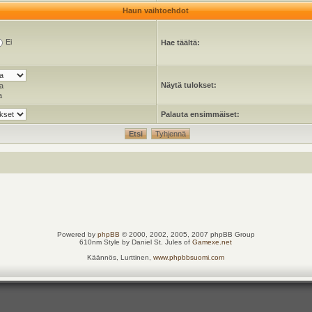
Haun vaihtoehdot
Ei
Hae täältä:
Näytä tulokset:
a
a
Palauta ensimmäiset:
Powered by
phpBB
© 2000, 2002, 2005, 2007 phpBB Group
610nm Style by Daniel St. Jules of
Gamexe.net
Käännös, Lurttinen,
www.phpbbsuomi.com