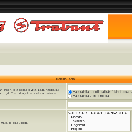
Hakulauseke
n eteen, jota ei saa löytyä. Laita haettavat
Hae kaikilla sanoilla tai käytä kirjoitettua 
. Käytä *-merkkiä jokerimerkkinä osittaisiin
Hae kaikilla vaihtoehdoilla
emalla se alapuolelta.