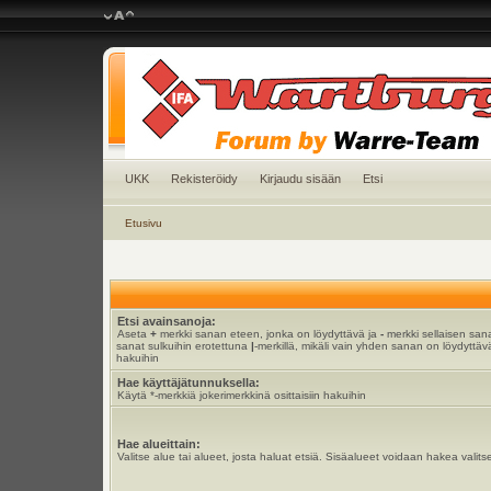
UKK
Rekisteröidy
Kirjaudu sisään
Etsi
Etusivu
Etsi avainsanoja:
Aseta
+
merkki sanan eteen, jonka on löydyttävä ja
-
merkki sellaisen sana
sanat sulkuihin erotettuna
|
-merkillä, mikäli vain yhden sanan on löydyttävä
hakuihin
Hae käyttäjätunnuksella:
Käytä *-merkkiä jokerimerkkinä osittaisiin hakuihin
Hae alueittain:
Valitse alue tai alueet, josta haluat etsiä. Sisäalueet voidaan hakea valits