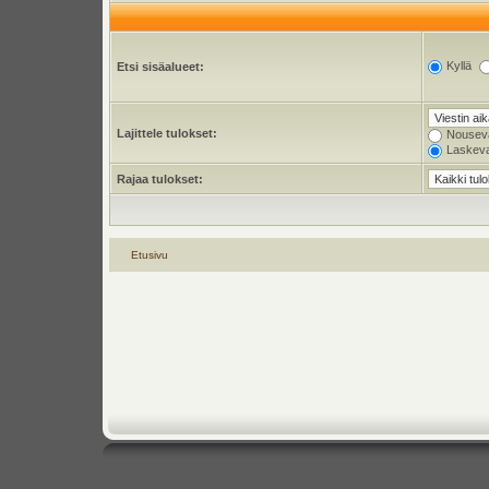
Kyllä
Etsi sisäalueet:
Lajittele tulokset:
Nousev
Laskev
Rajaa tulokset:
Etusivu