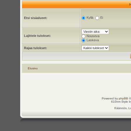
Kyllä
Ei
Etsi sisäalueet:
Lajittele tulokset:
Nouseva
Laskeva
Rajaa tulokset:
Etusivu
Powered by
phpBB
©
610nm Style by
Käännös, Lu