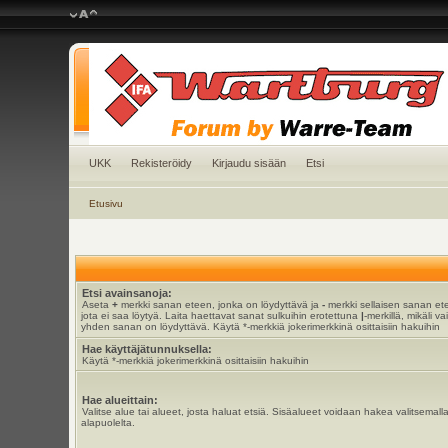
UKK
Rekisteröidy
Kirjaudu sisään
Etsi
Etusivu
Etsi avainsanoja:
Aseta
+
merkki sanan eteen, jonka on löydyttävä ja
-
merkki sellaisen sanan et
jota ei saa löytyä. Laita haettavat sanat sulkuihin erotettuna
|
-merkillä, mikäli va
yhden sanan on löydyttävä. Käytä *-merkkiä jokerimerkkinä osittaisiin hakuihin
Hae käyttäjätunnuksella:
Käytä *-merkkiä jokerimerkkinä osittaisiin hakuihin
Hae alueittain:
Valitse alue tai alueet, josta haluat etsiä. Sisäalueet voidaan hakea valitsemall
alapuolelta.