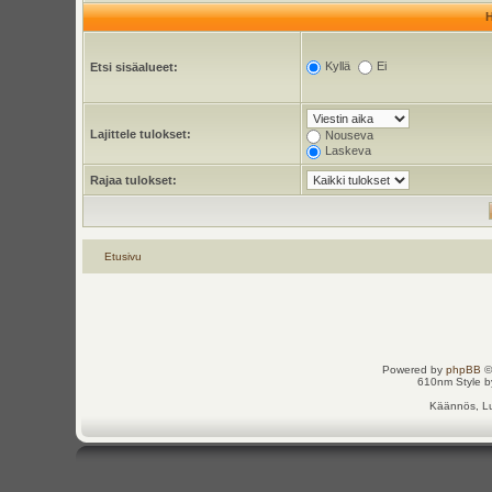
Kyllä
Ei
Etsi sisäalueet:
Lajittele tulokset:
Nouseva
Laskeva
Rajaa tulokset:
Etusivu
Powered by
phpBB
©
610nm Style by
Käännös, Lu