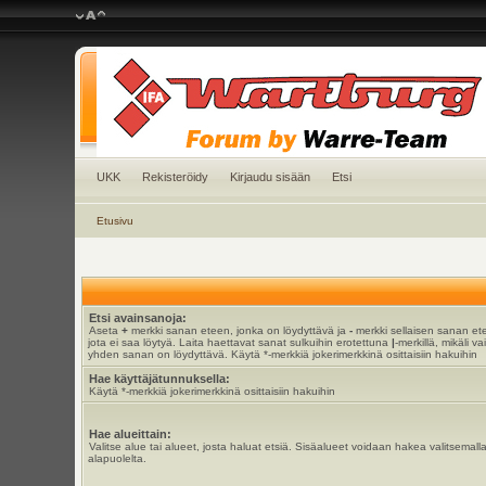
UKK
Rekisteröidy
Kirjaudu sisään
Etsi
Etusivu
Etsi avainsanoja:
Aseta
+
merkki sanan eteen, jonka on löydyttävä ja
-
merkki sellaisen sanan et
jota ei saa löytyä. Laita haettavat sanat sulkuihin erotettuna
|
-merkillä, mikäli va
yhden sanan on löydyttävä. Käytä *-merkkiä jokerimerkkinä osittaisiin hakuihin
Hae käyttäjätunnuksella:
Käytä *-merkkiä jokerimerkkinä osittaisiin hakuihin
Hae alueittain:
Valitse alue tai alueet, josta haluat etsiä. Sisäalueet voidaan hakea valitsemall
alapuolelta.