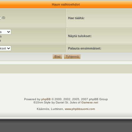
Haun vaihtoehdot
Ei
Hae täältä:
Näytä tulokset:
a
a
Palauta ensimmäiset:
Powered by
phpBB
© 2000, 2002, 2005, 2007 phpBB Group
610nm Style by Daniel St. Jules of
Gamexe.net
Käännös, Lurttinen,
www.phpbbsuomi.com