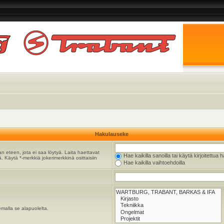
Hakulauseke
n eteen, jota ei saa löytyä. Laita haettavat
Hae kaikilla sanoilla tai käytä kirjoitettua 
. Käytä *-merkkiä jokerimerkkinä osittaisiin
Hae kaikilla vaihtoehdoilla
emalla se alapuolelta.