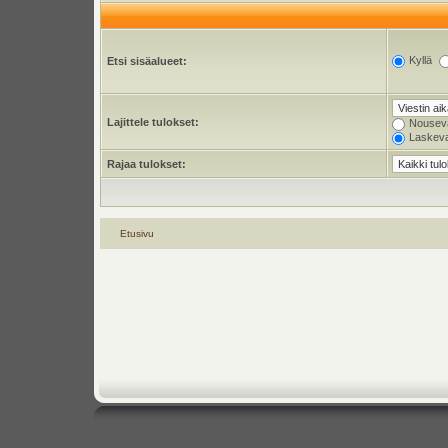
Kyllä
Etsi sisäalueet:
Lajittele tulokset:
Nousev
Laskev
Rajaa tulokset:
Etusivu