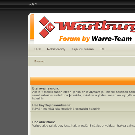
UKK
Rekisteröidy
Kirjaudu sisään
Etsi
Etusivu
Etsi avainsanoja:
Aseta
+
merkki sanan eteen, jonka on löydyttävä ja
-
merkki sellaisen sana
sanat sulkuihin erotettuna
|
-merkillä, mikäli vain yhden sanan on löydyttävä
hakuihin
Hae käyttäjätunnuksella:
Käytä *-merkkiä jokerimerkkinä osittaisiin hakuihin
Hae alueittain:
Valitse alue tai alueet, josta haluat etsiä. Sisäalueet voidaan hakea valits