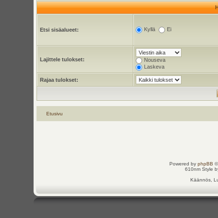
Kyllä
Ei
Etsi sisäalueet:
Lajittele tulokset:
Nouseva
Laskeva
Rajaa tulokset:
Etusivu
Powered by
phpBB
©
610nm Style by
Käännös, Lu