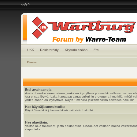
UKK
Rekisteröidy
Kirjaudu sisään
Etsi
Etusivu
Etsi avainsanoja:
Aseta
+
merkki sanan eteen, jonka on löydyttävä ja
-
merkki sellaisen sanan et
jota ei saa löytyä. Laita haettavat sanat sulkuihin erotettuna
|
-merkillä, mikäli va
yhden sanan on löydyttävä. Käytä *-merkkiä jokerimerkkinä osittaisiin hakuihin
Hae käyttäjätunnuksella:
Käytä *-merkkiä jokerimerkkinä osittaisiin hakuihin
Hae alueittain:
Valitse alue tai alueet, josta haluat etsiä. Sisäalueet voidaan hakea valitsemall
alapuolelta.