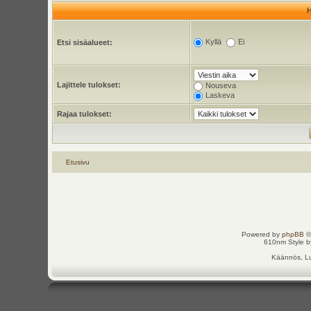
Kyllä
Ei
Etsi sisäalueet:
Lajittele tulokset:
Nouseva
Laskeva
Rajaa tulokset:
Etusivu
Powered by
phpBB
©
610nm Style by
Käännös, Lu