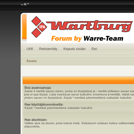
UKK
Rekisteröidy
Kirjaudu sisään
Etsi
Etusivu
Etsi avainsanoja:
Aseta
+
merkki sanan eteen, jonka on löydyttävä ja
-
merkki sellaisen sanan et
jota ei saa löytyä. Laita haettavat sanat sulkuihin erotettuna
|
-merkillä, mikäli va
yhden sanan on löydyttävä. Käytä *-merkkiä jokerimerkkinä osittaisiin hakuihin
Hae käyttäjätunnuksella:
Käytä *-merkkiä jokerimerkkinä osittaisiin hakuihin
Hae alueittain:
Valitse alue tai alueet, josta haluat etsiä. Sisäalueet voidaan hakea valitsemall
alapuolelta.