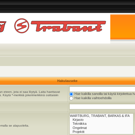
Hakulauseke
n eteen, jota ei saa löytyä. Laita haettavat
Hae kaikilla sanoilla tai käytä kirjoitettua 
. Käytä *-merkkiä jokerimerkkinä osittaisiin
Hae kaikilla vaihtoehdoilla
emalla se alapuolelta.