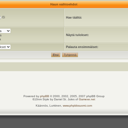
Haun vaihtoehdot
Ei
Hae täältä:
Näytä tulokset:
a
a
Palauta ensimmäiset:
Powered by
phpBB
© 2000, 2002, 2005, 2007 phpBB Group
610nm Style by Daniel St. Jules of
Gamexe.net
Käännös, Lurttinen,
www.phpbbsuomi.com