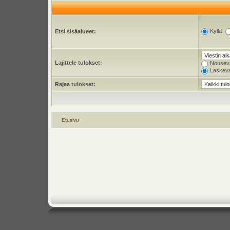
Kyllä
Etsi sisäalueet:
Lajittele tulokset:
Nousev
Laskev
Rajaa tulokset:
Etusivu