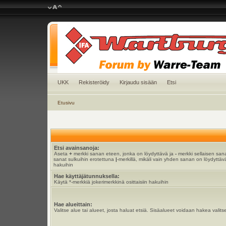
UKK
Rekisteröidy
Kirjaudu sisään
Etsi
Etusivu
Etsi avainsanoja:
Aseta
+
merkki sanan eteen, jonka on löydyttävä ja
-
merkki sellaisen sana
sanat sulkuihin erotettuna
|
-merkillä, mikäli vain yhden sanan on löydyttävä
hakuihin
Hae käyttäjätunnuksella:
Käytä *-merkkiä jokerimerkkinä osittaisiin hakuihin
Hae alueittain:
Valitse alue tai alueet, josta haluat etsiä. Sisäalueet voidaan hakea valits