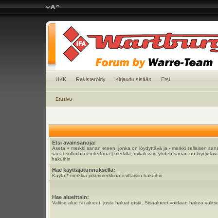
UKK
Rekisteröidy
Kirjaudu sisään
Etsi
Etusivu
Etsi avainsanoja:
Aseta
+
merkki sanan eteen, jonka on löydyttävä ja
-
merkki sellaisen sana
sanat sulkuihin erotettuna
|
-merkillä, mikäli vain yhden sanan on löydyttävä
hakuihin
Hae käyttäjätunnuksella:
Käytä *-merkkiä jokerimerkkinä osittaisiin hakuihin
Hae alueittain:
Valitse alue tai alueet, josta haluat etsiä. Sisäalueet voidaan hakea valits