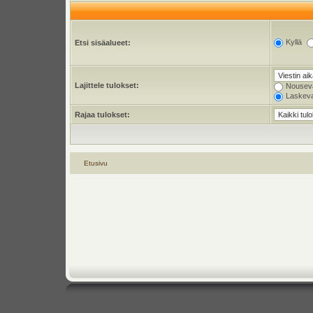
Kyllä
Etsi sisäalueet:
Lajittele tulokset:
Nousev
Laskev
Rajaa tulokset:
Etusivu