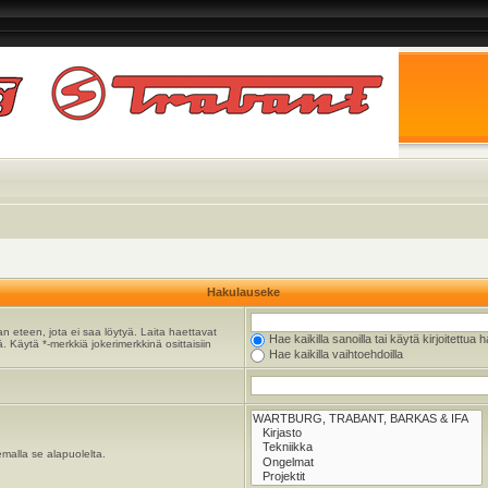
Hakulauseke
n eteen, jota ei saa löytyä. Laita haettavat
Hae kaikilla sanoilla tai käytä kirjoitettua 
. Käytä *-merkkiä jokerimerkkinä osittaisiin
Hae kaikilla vaihtoehdoilla
emalla se alapuolelta.