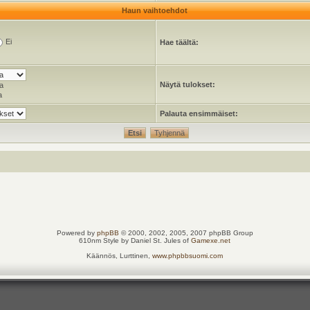
Haun vaihtoehdot
Ei
Hae täältä:
Näytä tulokset:
a
a
Palauta ensimmäiset:
Powered by
phpBB
© 2000, 2002, 2005, 2007 phpBB Group
610nm Style by Daniel St. Jules of
Gamexe.net
Käännös, Lurttinen,
www.phpbbsuomi.com