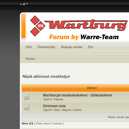
UKK
Rekisteröidy
Kirjaudu sisään
Etsi
Etusivu
Näytä aktiiviset viestiketjut
Aiheet
Wartburgin huoltotiedotteet - Sähkölaitteet
Sijainti:
Kirjasto
Ostetaan osia
Sijainti:
Osto / Myynti / Vaihto
Näytä viestit aja
Sivu
1
/
1
[ Haku löysi 2 tulosta ]