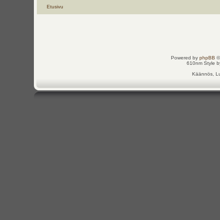
Etusivu
Powered by
phpBB
©
610nm Style by
Käännös, Lu