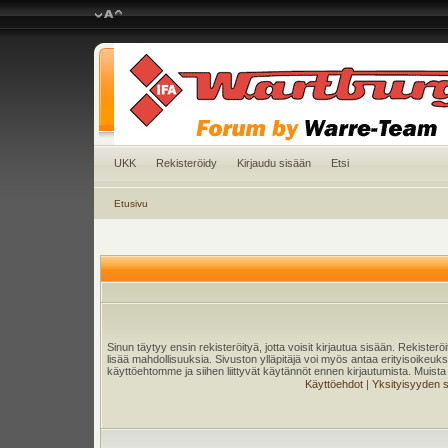
UKK
Rekisteröidy
Kirjaudu sisään
Etsi
Etusivu
Sinun täytyy ensin rekisteröityä, jotta voisit kirjautua sisään. Rekister
lisää mahdollisuuksia. Sivuston ylläpitäjä voi myös antaa erityisoikeuksia
käyttöehtomme ja siihen liittyvät käytännöt ennen kirjautumista. Muis
Käyttöehdot
|
Yksityisyyden 