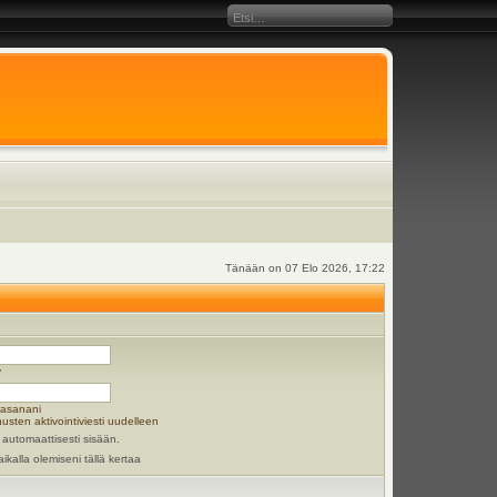
Tänään on 07 Elo 2026, 17:22
y
lasanani
usten aktivointiviesti uudelleen
 automaattisesti sisään.
aikalla olemiseni tällä kertaa