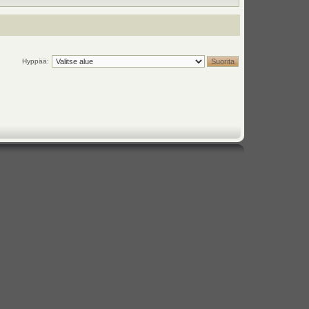
Hyppää: