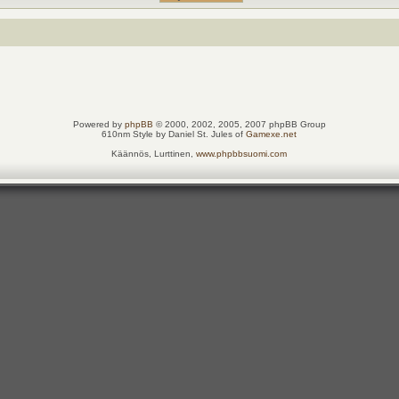
Powered by
phpBB
© 2000, 2002, 2005, 2007 phpBB Group
610nm Style by Daniel St. Jules of
Gamexe.net
Käännös, Lurttinen,
www.phpbbsuomi.com