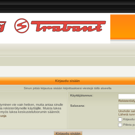
Kirjaudu sisään
Sinun pitää kirjautua sisään kirjoittaaksesi viestejä tällä alueella
Käyttäjätunnus:
Rekisteröid
öityminen vie vain hetken, mutta antaa sinulle
Salasana:
 rekisteröityneille käyttäjille. Muista lukea
Unohdin sa
ta myös lukea keskustelufoorumin säännöt.
Lähetä tunn
suoja
Kirjaudu
Piilota p