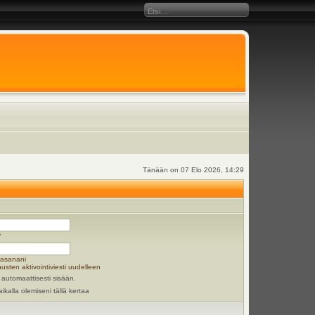
Tänään on 07 Elo 2026, 14:29
y
lasanani
usten aktivointiviesti uudelleen
 automaattisesti sisään.
aikalla olemiseni tällä kertaa