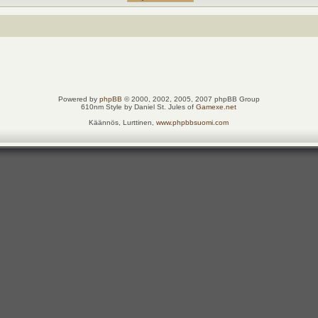
Powered by
phpBB
© 2000, 2002, 2005, 2007 phpBB Group
610nm Style by Daniel St. Jules of
Gamexe.net
Käännös, Lurttinen,
www.phpbbsuomi.com