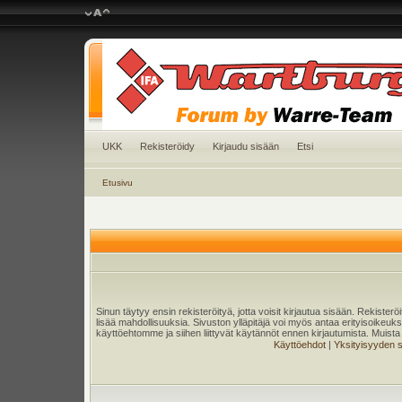
UKK
Rekisteröidy
Kirjaudu sisään
Etsi
Etusivu
Sinun täytyy ensin rekisteröityä, jotta voisit kirjautua sisään. Rekister
lisää mahdollisuuksia. Sivuston ylläpitäjä voi myös antaa erityisoikeuksia
käyttöehtomme ja siihen liittyvät käytännöt ennen kirjautumista. Muis
Käyttöehdot
|
Yksityisyyden 