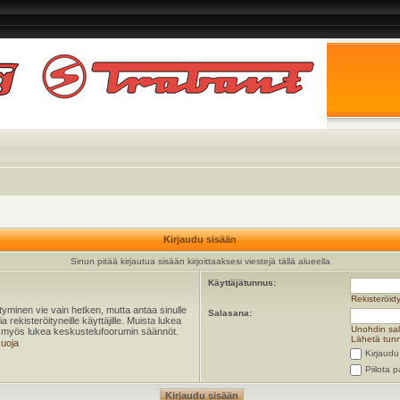
Kirjaudu sisään
Sinun pitää kirjautua sisään kirjoittaaksesi viestejä tällä alueella
Käyttäjätunnus:
Rekisteröid
öityminen vie vain hetken, mutta antaa sinulle
Salasana:
 rekisteröityneille käyttäjille. Muista lukea
Unohdin sa
ta myös lukea keskustelufoorumin säännöt.
Lähetä tunn
suoja
Kirjaudu
Piilota p