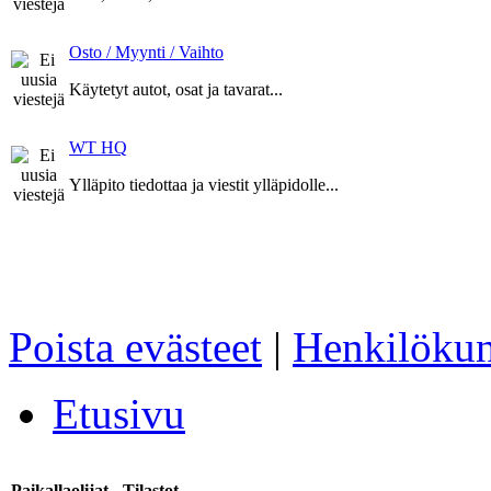
Osto / Myynti / Vaihto
Käytetyt autot, osat ja tavarat...
WT HQ
Ylläpito tiedottaa ja viestit ylläpidolle...
Poista evästeet
|
Henkilökun
Etusivu
Paikallaolijat - Tilastot