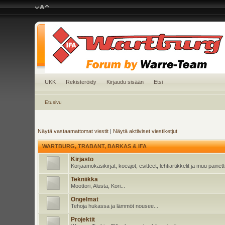
UKK
Rekisteröidy
Kirjaudu sisään
Etsi
Etusivu
Näytä vastaamattomat viestit
|
Näytä aktiiviset viestiketjut
WARTBURG, TRABANT, BARKAS & IFA
Kirjasto
Korjaamokäsikirjat, koeajot, esitteet, lehtiartikkelit ja muu pain
Tekniikka
Moottori, Alusta, Kori...
Ongelmat
Tehoja hukassa ja lämmöt nousee...
Projektit