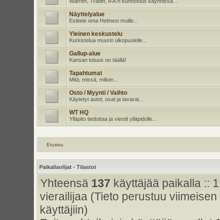
Warren, Trabin, IFA:n kunnostus käynnissä...
Näyttelyalue
Esittele oma Helmesi muille...
Yleinen keskustelu
Kurkistelua muurin ulkopuolelle...
Gallup-alue
Kansan totuus on täällä!
Tapahtumat
Mitä, missä, milloin...
Osto / Myynti / Vaihto
Käytetyt autot, osat ja tavarat...
WT HQ
Ylläpito tiedottaa ja viestit ylläpidolle...
Etusivu
Paikallaolijat - Tilastot
Yhteensä
137
käyttäjää paikalla :: 1
vierailijaa (Tieto perustuu viimeisen 
käyttäjiin)