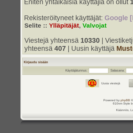
Eniten yhtaikaisia käyttäjiä on ollut
Rekisteröityneet käyttäjät:
Google [
Selite ::
Ylläpitäjät
,
Valvojat
Viestejä yhteensä
10330
| Viestike
yhteensä
407
| Uusin käyttäjä
Must
Kirjaudu sisään
Käyttäjätunnus:
Salasana:
Uusia viestejä
Powered by
phpBB
©
610nm Style by
Käännös, Lu