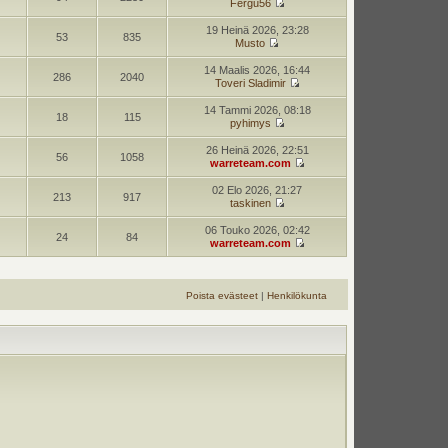
Fergu56
19 Heinä 2026, 23:28
53
835
Musto
14 Maalis 2026, 16:44
286
2040
Toveri Sladimir
14 Tammi 2026, 08:18
18
115
pyhimys
26 Heinä 2026, 22:51
56
1058
warreteam.com
02 Elo 2026, 21:27
213
917
taskinen
06 Touko 2026, 02:42
24
84
warreteam.com
Poista evästeet
|
Henkilökunta