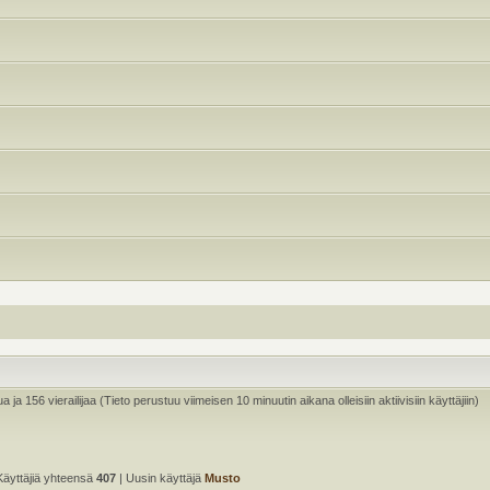
ua ja 156 vierailijaa (Tieto perustuu viimeisen 10 minuutin aikana olleisiin aktiivisiin käyttäjiin)
Käyttäjiä yhteensä
407
| Uusin käyttäjä
Musto