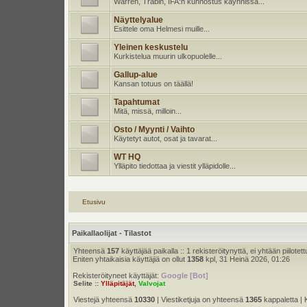
Warren, Trabin, IFA:n kunnostus käynnissä...
Näyttelyalue
Esittele oma Helmesi muille...
Yleinen keskustelu
Kurkistelua muurin ulkopuolelle...
Gallup-alue
Kansan totuus on täällä!
Tapahtumat
Mitä, missä, milloin...
Osto / Myynti / Vaihto
Käytetyt autot, osat ja tavarat...
WT HQ
Ylläpito tiedottaa ja viestit ylläpidolle...
Etusivu
Paikallaolijat - Tilastot
Yhteensä
157
käyttäjää paikalla :: 1 rekisteröitynyttä, ei yhtään piilotett
Eniten yhtaikaisia käyttäjiä on ollut
1358
kpl, 31 Heinä 2026, 01:26
Rekisteröityneet käyttäjät:
Google [Bot]
Selite ::
Ylläpitäjät
,
Valvojat
Viestejä yhteensä
10330
| Viestiketjuja on yhteensä
1365
kappaletta | 