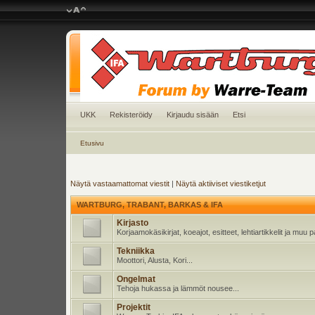
UKK
Rekisteröidy
Kirjaudu sisään
Etsi
Etusivu
Näytä vastaamattomat viestit
|
Näytä aktiiviset viestiketjut
WARTBURG, TRABANT, BARKAS & IFA
Kirjasto
Korjaamokäsikirjat, koeajot, esitteet, lehtiartikkelit ja muu
Tekniikka
Moottori, Alusta, Kori...
Ongelmat
Tehoja hukassa ja lämmöt nousee...
Projektit