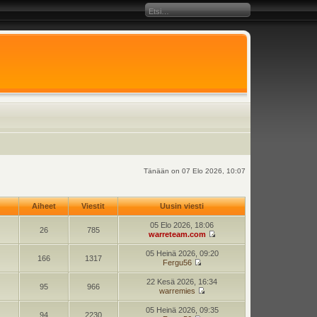
Tänään on 07 Elo 2026, 10:07
Aiheet
Viestit
Uusin viesti
05 Elo 2026, 18:06
26
785
warreteam.com
05 Heinä 2026, 09:20
166
1317
Fergu56
22 Kesä 2026, 16:34
95
966
warremies
05 Heinä 2026, 09:35
94
2230