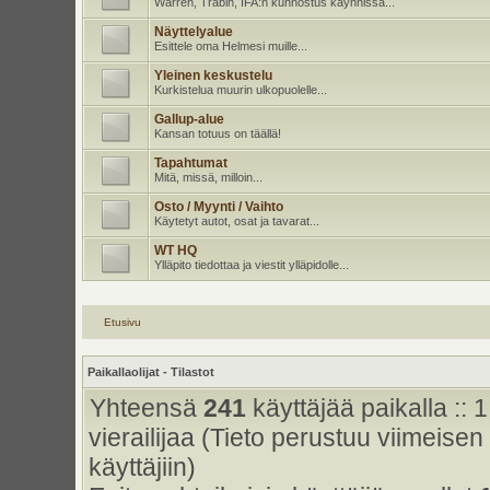
Warren, Trabin, IFA:n kunnostus käynnissä...
Näyttelyalue
Esittele oma Helmesi muille...
Yleinen keskustelu
Kurkistelua muurin ulkopuolelle...
Gallup-alue
Kansan totuus on täällä!
Tapahtumat
Mitä, missä, milloin...
Osto / Myynti / Vaihto
Käytetyt autot, osat ja tavarat...
WT HQ
Ylläpito tiedottaa ja viestit ylläpidolle...
Etusivu
Paikallaolijat - Tilastot
Yhteensä
241
käyttäjää paikalla :: 1
vierailijaa (Tieto perustuu viimeisen 
käyttäjiin)