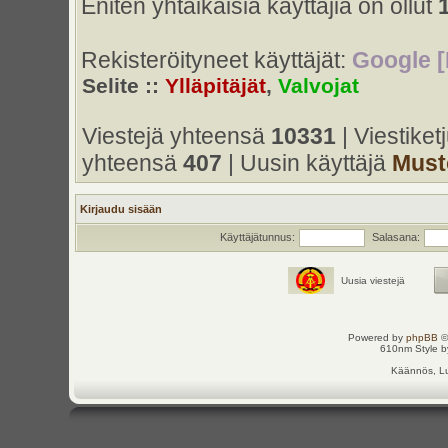
Eniten yhtaikaisia käyttäjiä on ollut
Rekisteröityneet käyttäjät:
Google [
Selite ::
Ylläpitäjät
,
Valvojat
Viestejä yhteensä
10331
| Viestike
yhteensä
407
| Uusin käyttäjä
Must
Kirjaudu sisään
Käyttäjätunnus:
Salasana:
Uusia viestejä
Powered by
phpBB
©
610nm Style by
Käännös, Lu