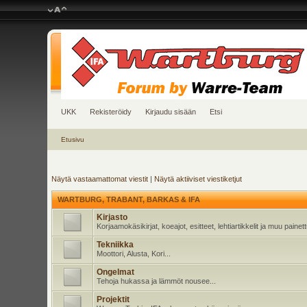
UKK
Rekisteröidy
Kirjaudu sisään
Etsi
Etusivu
Näytä vastaamattomat viestit
|
Näytä aktiiviset viestiketjut
WARTBURG, TRABANT, BARKAS & IFA
Kirjasto
Korjaamokäsikirjat, koeajot, esitteet, lehtiartikkelit ja muu pain
Tekniikka
Moottori, Alusta, Kori...
Ongelmat
Tehoja hukassa ja lämmöt nousee...
Projektit