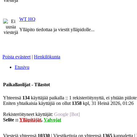
WT HQ
Ylläpito tiedottaa ja viestit ylläpidolle...
Poista evästeet
|
Henkilökunta
Etusivu
Paikallaolijat - Tilastot
Yhteensä
134
käyttäjää paikalla :: 1 rekisteröitynyttä, ei yhtään piilot
Eniten yhtaikaisia käyttäjiä on ollut
1358
kpl, 31 Heinä 2026, 01:26
Rekisteröityneet käyttäjät:
Google [Bot]
Selite ::
Ylläpitäjät
,
Valvojat
Viestejä yhteensä
10330
| Viestiketjuja on yhteensä
1365
kappaletta |