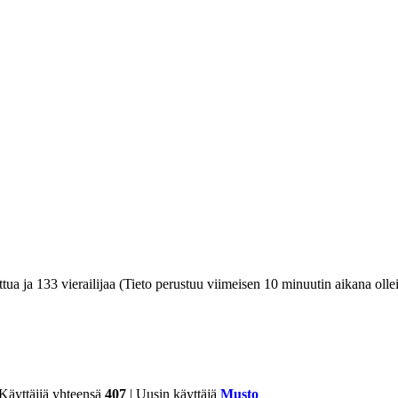
ettua ja 133 vierailijaa (Tieto perustuu viimeisen 10 minuutin aikana olleis
 Käyttäjiä yhteensä
407
| Uusin käyttäjä
Musto