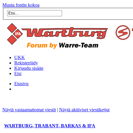
Muuta fontin kokoa
UKK
Rekisteröidy
Kirjaudu sisään
Etsi
Etusivu
Näytä vastaamattomat viestit
|
Näytä aktiiviset viestiketjut
WARTBURG, TRABANT, BARKAS & IFA