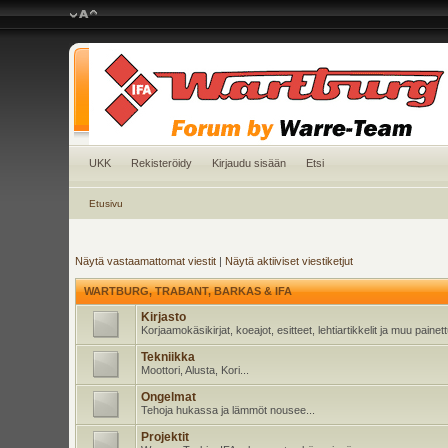
UKK
Rekisteröidy
Kirjaudu sisään
Etsi
Etusivu
Näytä vastaamattomat viestit
|
Näytä aktiiviset viestiketjut
WARTBURG, TRABANT, BARKAS & IFA
Kirjasto
Korjaamokäsikirjat, koeajot, esitteet, lehtiartikkelit ja muu pain
Tekniikka
Moottori, Alusta, Kori...
Ongelmat
Tehoja hukassa ja lämmöt nousee...
Projektit