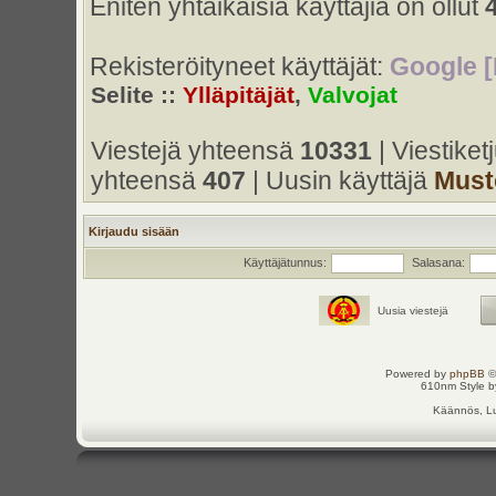
Eniten yhtaikaisia käyttäjiä on ollut
Rekisteröityneet käyttäjät:
Google [
Selite ::
Ylläpitäjät
,
Valvojat
Viestejä yhteensä
10331
| Viestike
yhteensä
407
| Uusin käyttäjä
Must
Kirjaudu sisään
Käyttäjätunnus:
Salasana:
Uusia viestejä
Powered by
phpBB
©
610nm Style by
Käännös, Lu