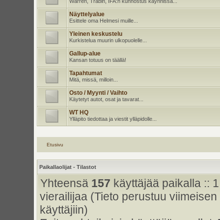
Warren, Trabin, IFA:n kunnostus käynnissä...
Näyttelyalue
Esittele oma Helmesi muille...
Yleinen keskustelu
Kurkistelua muurin ulkopuolelle...
Gallup-alue
Kansan totuus on täällä!
Tapahtumat
Mitä, missä, milloin...
Osto / Myynti / Vaihto
Käytetyt autot, osat ja tavarat...
WT HQ
Ylläpito tiedottaa ja viestit ylläpidolle...
Etusivu
Paikallaolijat - Tilastot
Yhteensä
157
käyttäjää paikalla :: 1
vierailijaa (Tieto perustuu viimeisen 
käyttäjiin)