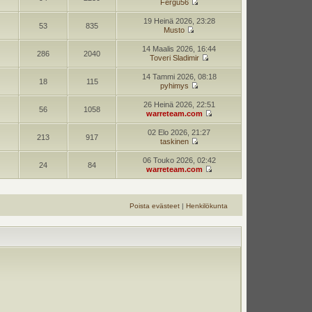
Fergu56
19 Heinä 2026, 23:28
53
835
Musto
14 Maalis 2026, 16:44
286
2040
Toveri Sladimir
14 Tammi 2026, 08:18
18
115
pyhimys
26 Heinä 2026, 22:51
56
1058
warreteam.com
02 Elo 2026, 21:27
213
917
taskinen
06 Touko 2026, 02:42
24
84
warreteam.com
Poista evästeet
|
Henkilökunta