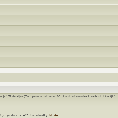
ua ja 165 vierailijaa (Tieto perustuu viimeisen 10 minuutin aikana olleisiin aktiivisiin käyttäjiin)
Käyttäjiä yhteensä
407
| Uusin käyttäjä
Musto