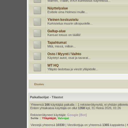
Warren, Trabin, IFA:n kunnostus käynnissä...
Näyttelyalue
Esittele oma Helmesi muille...
Yleinen keskustelu
Kurkistelua muurin ulkopuolelle...
Gallup-alue
Kansan totuus on täällä!
Tapahtumat
Mitä, missä, milloin...
Osto / Myynti / Vaihto
Käytetyt autot, osat ja tavarat...
WT HQ
Ylläpito tiedottaa ja viestit ylläpidolle...
Etusivu
Paikallaolijat - Tilastot
Yhteensä
166
käyttäjää paikalla :: 1 rekisteröitynyttä, ei yhtään piilotett
Eniten yhtaikaisia käyttäjiä on ollut
1358
kpl, 31 Heinä 2026, 01:26
Rekisteröityneet käyttäjät:
Google [Bot]
Selite ::
Ylläpitäjät
,
Valvojat
Viestejä yhteensä
10330
| Viestiketjuja on yhteensä
1365
kappaletta | 