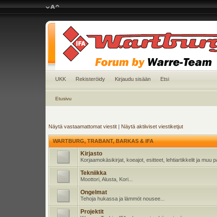
UKK
Rekisteröidy
Kirjaudu sisään
Etsi
Etusivu
Näytä vastaamattomat viestit
|
Näytä aktiiviset viestiketjut
WARTBURG, TRABANT, BARKAS & IFA
Kirjasto
Korjaamokäsikirjat, koeajot, esitteet, lehtiartikkelit ja muu
Tekniikka
Moottori, Alusta, Kori...
Ongelmat
Tehoja hukassa ja lämmöt nousee...
Projektit