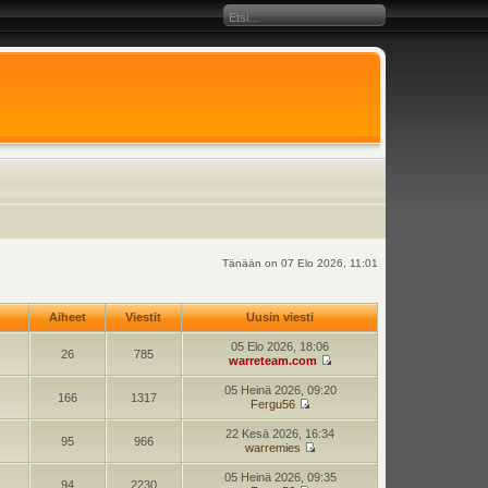
Tänään on 07 Elo 2026, 11:01
Aiheet
Viestit
Uusin viesti
05 Elo 2026, 18:06
26
785
warreteam.com
05 Heinä 2026, 09:20
166
1317
Fergu56
22 Kesä 2026, 16:34
95
966
warremies
05 Heinä 2026, 09:35
94
2230