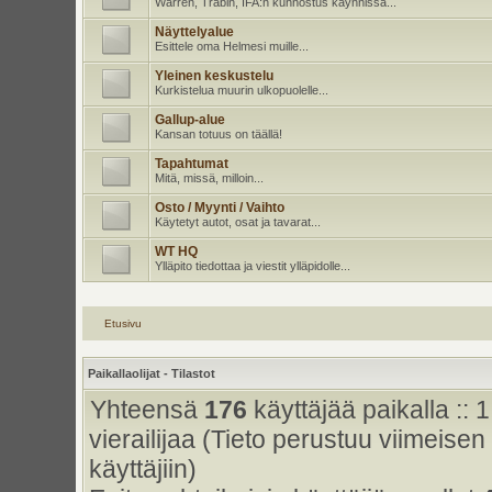
Warren, Trabin, IFA:n kunnostus käynnissä...
Näyttelyalue
Esittele oma Helmesi muille...
Yleinen keskustelu
Kurkistelua muurin ulkopuolelle...
Gallup-alue
Kansan totuus on täällä!
Tapahtumat
Mitä, missä, milloin...
Osto / Myynti / Vaihto
Käytetyt autot, osat ja tavarat...
WT HQ
Ylläpito tiedottaa ja viestit ylläpidolle...
Etusivu
Paikallaolijat - Tilastot
Yhteensä
176
käyttäjää paikalla :: 1
vierailijaa (Tieto perustuu viimeisen 
käyttäjiin)