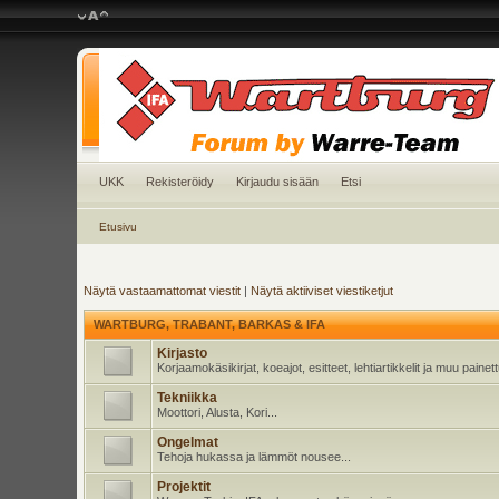
UKK
Rekisteröidy
Kirjaudu sisään
Etsi
Etusivu
Näytä vastaamattomat viestit
|
Näytä aktiiviset viestiketjut
WARTBURG, TRABANT, BARKAS & IFA
Kirjasto
Korjaamokäsikirjat, koeajot, esitteet, lehtiartikkelit ja muu pain
Tekniikka
Moottori, Alusta, Kori...
Ongelmat
Tehoja hukassa ja lämmöt nousee...
Projektit