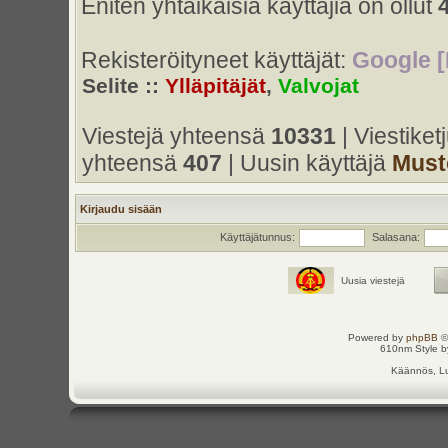
Eniten yhtaikaisia käyttäjiä on ollut
Rekisteröityneet käyttäjät:
Google [
Selite ::
Ylläpitäjät
,
Valvojat
Viestejä yhteensä
10331
| Viestike
yhteensä
407
| Uusin käyttäjä
Must
Kirjaudu sisään
Käyttäjätunnus:
Salasana:
Uusia viestejä
Powered by
phpBB
©
610nm Style by
Käännös, Lu