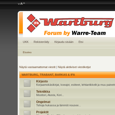
UKK
Rekisteröidy
Kirjaudu sisään
Etsi
Etusivu
Näytä vastaamattomat viestit
|
Näytä aktiiviset viestiketjut
WARTBURG, TRABANT, BARKAS & IFA
Kirjasto
Korjaamokäsikirjat, koeajot, esitteet, lehtiartikkelit ja muu pain
Tekniikka
Moottori, Alusta, Kori...
Ongelmat
Tehoja hukassa ja lämmöt nousee...
Projektit