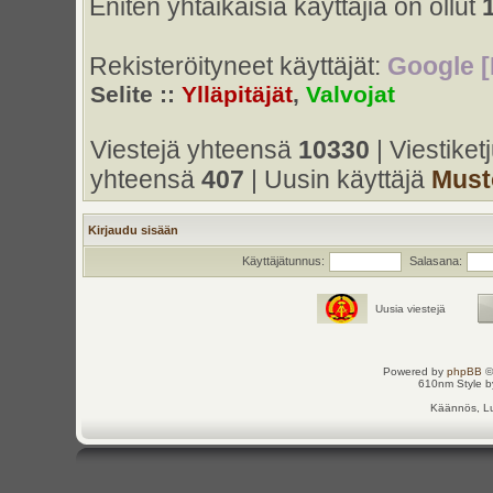
Eniten yhtaikaisia käyttäjiä on ollut
Rekisteröityneet käyttäjät:
Google [
Selite ::
Ylläpitäjät
,
Valvojat
Viestejä yhteensä
10330
| Viestike
yhteensä
407
| Uusin käyttäjä
Must
Kirjaudu sisään
Käyttäjätunnus:
Salasana:
Uusia viestejä
Powered by
phpBB
©
610nm Style by
Käännös, Lu