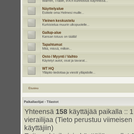
Warren, Trabin, IFA:n kunnostus käynnissä...
Näyttelyalue
Esittele oma Helmesi muille...
Yleinen keskustelu
Kurkistelua muurin ulkopuolelle...
Gallup-alue
Kansan totuus on täällä!
Tapahtumat
Mitä, missä, milloin...
Osto / Myynti / Vaihto
Käytetyt autot, osat ja tavarat...
WT HQ
Ylläpito tiedottaa ja viestit ylläpidolle...
Etusivu
Paikallaolijat - Tilastot
Yhteensä
158
käyttäjää paikalla :: 1
vierailijaa (Tieto perustuu viimeisen 
käyttäjiin)