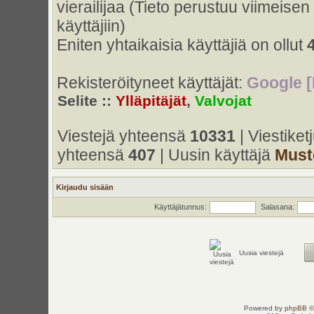
vierailijaa (Tieto perustuu viimeisen 
käyttäjiin)
Eniten yhtaikaisia käyttäjiä on ollut
Rekisteröityneet käyttäjät:
Google [
Selite ::
Ylläpitäjät
,
Valvojat
Viestejä yhteensä
10331
| Viestike
yhteensä
407
| Uusin käyttäjä
Must
Kirjaudu sisään
Käyttäjätunnus:
Salasana:
Uusia viestejä
Powered by
phpBB
©