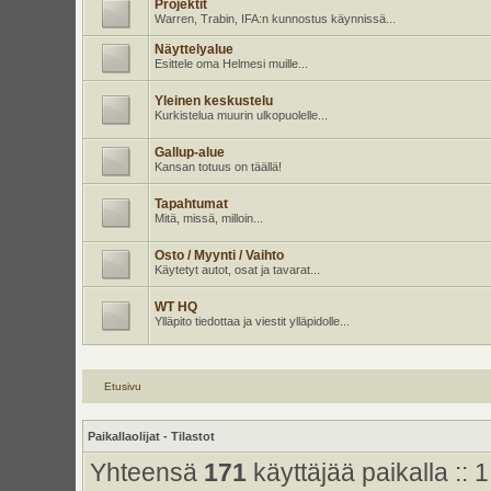
Projektit
Warren, Trabin, IFA:n kunnostus käynnissä...
Näyttelyalue
Esittele oma Helmesi muille...
Yleinen keskustelu
Kurkistelua muurin ulkopuolelle...
Gallup-alue
Kansan totuus on täällä!
Tapahtumat
Mitä, missä, milloin...
Osto / Myynti / Vaihto
Käytetyt autot, osat ja tavarat...
WT HQ
Ylläpito tiedottaa ja viestit ylläpidolle...
Etusivu
Paikallaolijat - Tilastot
Yhteensä
171
käyttäjää paikalla :: 1