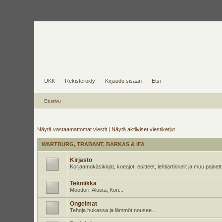
UKK
Rekisteröidy
Kirjaudu sisään
Etsi
Etusivu
Näytä vastaamattomat viestit
|
Näytä aktiiviset viestiketjut
WARTBURG, TRABANT, BARKAS & IFA
Kirjasto
Korjaamokäsikirjat, koeajot, esitteet, lehtiartikkelit ja muu pain
Tekniikka
Moottori, Alusta, Kori...
Ongelmat
Tehoja hukassa ja lämmöt nousee...