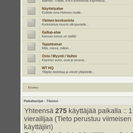
Warren, Trabin, IFA:n kunnostus käynnissä...
Näyttelyalue
Esittele oma Helmesi muille...
Yleinen keskustelu
Kurkistelua muurin ulkopuolelle...
Gallup-alue
Kansan totuus on täällä!
Tapahtumat
Mitä, missä, milloin...
Osto / Myynti / Vaihto
Käytetyt autot, osat ja tavarat...
WT HQ
Ylläpito tiedottaa ja viestit ylläpidolle...
Etusivu
Paikallaolijat - Tilastot
Yhteensä
275
käyttäjää paikalla :: 1
vierailijaa (Tieto perustuu viimeisen 
käyttäjiin)