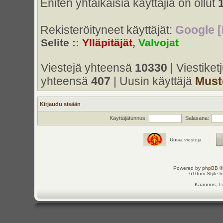
Eniten yhtaikaisia käyttäjiä on ollut
Rekisteröityneet käyttäjät:
Google [
Selite ::
Ylläpitäjät
,
Valvojat
Viestejä yhteensä
10330
| Viestike
yhteensä
407
| Uusin käyttäjä
Must
Kirjaudu sisään
Käyttäjätunnus:
Salasana:
Uusia viestejä
Powered by
phpBB
©
610nm Style by
Käännös, Lu