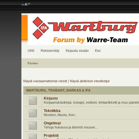
UKK
Rekisteröidy
Kirjaudu sisään
Etsi
Etusivu
Näytä vastaamattomat viestit
|
Näytä aktiiviset viestiketjut
WARTBURG, TRABANT, BARKAS & IFA
Kirjasto
Korjaamokäsikirjat, koeajot, esitteet, lehtiartikkelit ja muu pain
Tekniikka
Moottori, Alusta, Kori...
Ongelmat
Tehoja hukassa ja lämmöt nousee...
Projektit