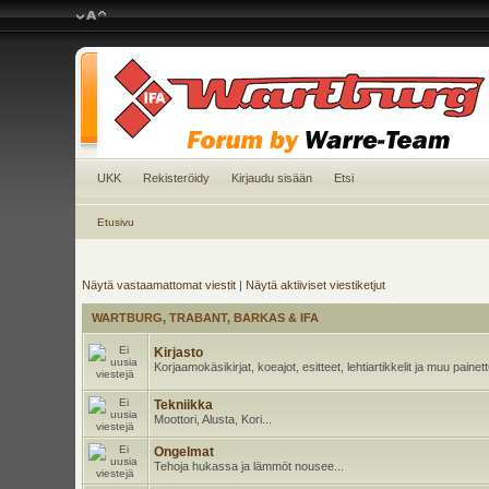
UKK
Rekisteröidy
Kirjaudu sisään
Etsi
Etusivu
Näytä vastaamattomat viestit
|
Näytä aktiiviset viestiketjut
WARTBURG, TRABANT, BARKAS & IFA
Kirjasto
Korjaamokäsikirjat, koeajot, esitteet, lehtiartikkelit ja muu pain
Tekniikka
Moottori, Alusta, Kori...
Ongelmat
Tehoja hukassa ja lämmöt nousee...