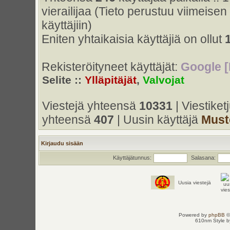
vierailijaa (Tieto perustuu viimeisen 
käyttäjiin)
Eniten yhtaikaisia käyttäjiä on ollut
Rekisteröityneet käyttäjät:
Google [
Selite ::
Ylläpitäjät
,
Valvojat
Viestejä yhteensä
10331
| Viestike
yhteensä
407
| Uusin käyttäjä
Must
Kirjaudu sisään
Käyttäjätunnus:
Salasana:
Uusia viestejä
Powered by
phpBB
©
610nm Style by