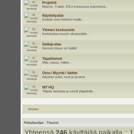
Projektit
Warren, Trabin, IFA:n kunnostus käynnissä...
Näyttelyalue
Esittele oma Helmesi muille...
Yleinen keskustelu
Kurkistelua muurin ulkopuolelle...
Gallup-alue
Kansan totuus on täällä!
Tapahtumat
Mitä, missä, milloin...
Osto / Myynti / Vaihto
Käytetyt autot, osat ja tavarat...
WT HQ
Ylläpito tiedottaa ja viestit ylläpidolle...
Etusivu
Paikallaolijat - Tilastot
Yhteensä
246
käyttäjää paikalla :: 1