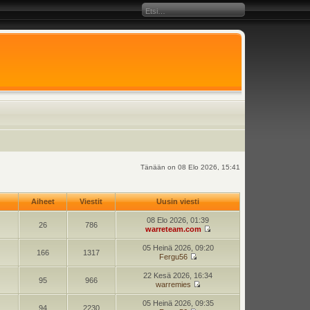
Tänään on 08 Elo 2026, 15:41
Aiheet
Viestit
Uusin viesti
08 Elo 2026, 01:39
26
786
warreteam.com
05 Heinä 2026, 09:20
166
1317
Fergu56
22 Kesä 2026, 16:34
95
966
warremies
05 Heinä 2026, 09:35
94
2230