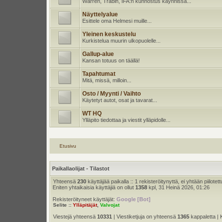
Warren, Trabin, IFA:n kunnostus käynnissä...
Näyttelyalue
Esittele oma Helmesi muille...
Yleinen keskustelu
Kurkistelua muurin ulkopuolelle...
Gallup-alue
Kansan totuus on täällä!
Tapahtumat
Mitä, missä, milloin...
Osto / Myynti / Vaihto
Käytetyt autot, osat ja tavarat...
WT HQ
Ylläpito tiedottaa ja viestit ylläpidolle...
Etusivu
Paikallaolijat - Tilastot
Yhteensä
230
käyttäjää paikalla :: 1 rekisteröitynyttä, ei yhtään piilotett
Eniten yhtaikaisia käyttäjiä on ollut
1358
kpl, 31 Heinä 2026, 01:26
Rekisteröityneet käyttäjät:
Google [Bot]
Selite ::
Ylläpitäjät
,
Valvojat
Viestejä yhteensä
10331
| Viestiketjuja on yhteensä
1365
kappaletta | 