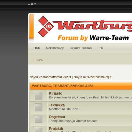
UKK
Rekisteröidy
Kirjaudu sisään
Etsi
Etusivu
Näytä vastaamattomat viestit
|
Näytä aktiiviset viestiketjut
WARTBURG, TRABANT, BARKAS & IFA
Kirjasto
Korjaamokäsikirjat, koeajot, esitteet, lehtiartikkelit ja muu
Tekniikka
Moottori, Alusta, Kori...
Ongelmat
Tehoja hukassa ja lämmöt nousee...
Projektit