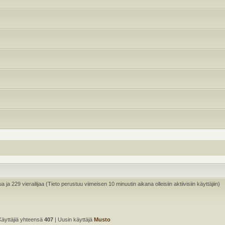
ua ja 229 vierailijaa (Tieto perustuu viimeisen 10 minuutin aikana olleisiin aktiivisiin käyttäjiin)
Käyttäjiä yhteensä
407
| Uusin käyttäjä
Musto