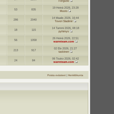
Fergu56
19 Heinä 2026, 23:28
53
835
Musto
14 Maalis 2026, 16:44
286
2040
Toveri Sladimir
14 Tammi 2026, 08:18
18
115
pyhimys
26 Heinä 2026, 22:51
56
1058
warreteam.com
02 Elo 2026, 21:27
213
917
taskinen
06 Touko 2026, 02:42
24
84
warreteam.com
Poista evästeet
|
Henkilökunta