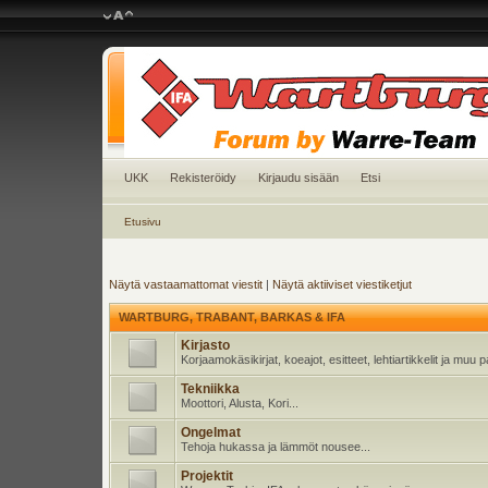
UKK
Rekisteröidy
Kirjaudu sisään
Etsi
Etusivu
Näytä vastaamattomat viestit
|
Näytä aktiiviset viestiketjut
WARTBURG, TRABANT, BARKAS & IFA
Kirjasto
Korjaamokäsikirjat, koeajot, esitteet, lehtiartikkelit ja muu
Tekniikka
Moottori, Alusta, Kori...
Ongelmat
Tehoja hukassa ja lämmöt nousee...
Projektit