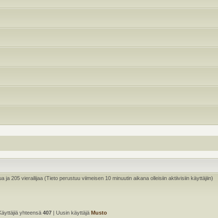
ua ja 205 vierailijaa (Tieto perustuu viimeisen 10 minuutin aikana olleisiin aktiivisiin käyttäjiin)
Käyttäjiä yhteensä
407
| Uusin käyttäjä
Musto