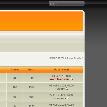
Tänään on 07 Elo 2026, 18:24
Aiheet
Viestit
Uusin viesti
05 Elo 2026, 18:06
26
785
warreteam.com
05 Heinä 2026, 09:20
166
1317
Fergu56
22 Kesä 2026, 16:34
95
966
warremies
05 Heinä 2026, 09:35
94
2230