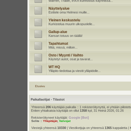
Warren, Trabin, IFA:n kunnostus käynnissä...
Näyttelyalue
Esittele oma Helmesi muille...
Yleinen keskustelu
Kurkistelua muurin ulkopuolelle...
Gallup-alue
Kansan totuus on täällä!
Tapahtumat
Mitä, missä, milloin...
Osto / Myynti / Vaihto
Käytetyt autot, osat ja tavarat...
WT HQ
Ylläpito tiedottaa ja viestit ylläpidolle...
Etusivu
Paikallaolijat - Tilastot
Yhteensä
206
käyttäjää paikalla :: 1 rekisteröitynyttä, ei yhtään piilotett
Eniten yhtaikaisia käyttäjiä on ollut
1358
kpl, 31 Heinä 2026, 01:26
Rekisteröityneet käyttäjät:
Google [Bot]
Selite ::
Ylläpitäjät
,
Valvojat
Viestejä yhteensä
10330
| Viestiketjuja on yhteensä
1365
kappaletta | 