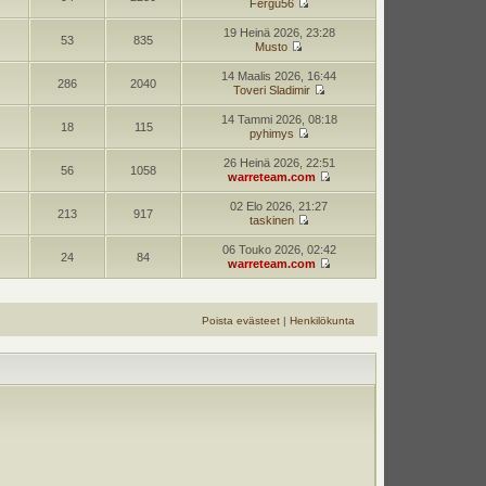
Fergu56
19 Heinä 2026, 23:28
53
835
Musto
14 Maalis 2026, 16:44
286
2040
Toveri Sladimir
14 Tammi 2026, 08:18
18
115
pyhimys
26 Heinä 2026, 22:51
56
1058
warreteam.com
02 Elo 2026, 21:27
213
917
taskinen
06 Touko 2026, 02:42
24
84
warreteam.com
Poista evästeet
|
Henkilökunta