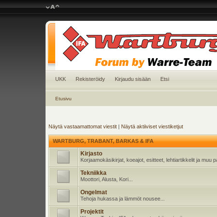
UKK
Rekisteröidy
Kirjaudu sisään
Etsi
Etusivu
Näytä vastaamattomat viestit
|
Näytä aktiiviset viestiketjut
WARTBURG, TRABANT, BARKAS & IFA
Kirjasto
Korjaamokäsikirjat, koeajot, esitteet, lehtiartikkelit ja muu
Tekniikka
Moottori, Alusta, Kori...
Ongelmat
Tehoja hukassa ja lämmöt nousee...
Projektit