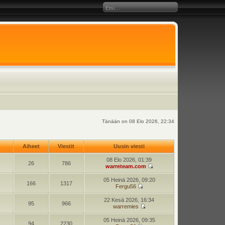
Tänään on 08 Elo 2026, 22:34
Aiheet
Viestit
Uusin viesti
08 Elo 2026, 01:39
26
786
warreteam.com
05 Heinä 2026, 09:20
166
1317
Fergu56
22 Kesä 2026, 16:34
95
966
warremies
05 Heinä 2026, 09:35
94
2230