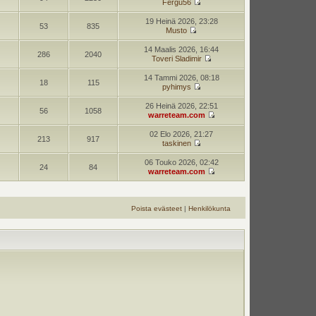
Fergu56
19 Heinä 2026, 23:28
53
835
Musto
14 Maalis 2026, 16:44
286
2040
Toveri Sladimir
14 Tammi 2026, 08:18
18
115
pyhimys
26 Heinä 2026, 22:51
56
1058
warreteam.com
02 Elo 2026, 21:27
213
917
taskinen
06 Touko 2026, 02:42
24
84
warreteam.com
Poista evästeet
|
Henkilökunta