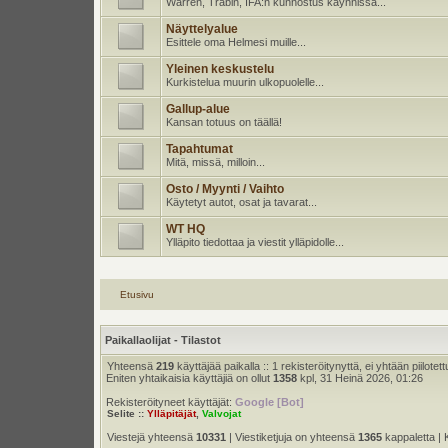
Warren, Trabin, IFA:n kunnostus käynnissä...
Näyttelyalue
Esittele oma Helmesi muille...
Yleinen keskustelu
Kurkistelua muurin ulkopuolelle...
Gallup-alue
Kansan totuus on täällä!
Tapahtumat
Mitä, missä, milloin...
Osto / Myynti / Vaihto
Käytetyt autot, osat ja tavarat...
WT HQ
Ylläpito tiedottaa ja viestit ylläpidolle...
Etusivu
Paikallaolijat - Tilastot
Yhteensä
219
käyttäjää paikalla :: 1 rekisteröitynyttä, ei yhtään piilotett
Eniten yhtaikaisia käyttäjiä on ollut
1358
kpl, 31 Heinä 2026, 01:26
Rekisteröityneet käyttäjät:
Google [Bot]
Selite ::
Ylläpitäjät
,
Valvojat
Viestejä yhteensä
10331
| Viestiketjuja on yhteensä
1365
kappaletta | 