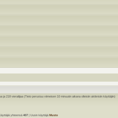
ua ja 218 vierailijaa (Tieto perustuu viimeisen 10 minuutin aikana olleisiin aktiivisiin käyttäjiin)
Käyttäjiä yhteensä
407
| Uusin käyttäjä
Musto