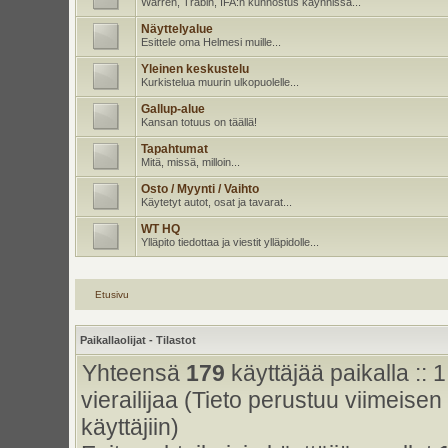
Warren, Trabin, IFA:n kunnostus käynnissä...
Näyttelyalue
Esittele oma Helmesi muille...
Yleinen keskustelu
Kurkistelua muurin ulkopuolelle...
Gallup-alue
Kansan totuus on täällä!
Tapahtumat
Mitä, missä, milloin...
Osto / Myynti / Vaihto
Käytetyt autot, osat ja tavarat...
WT HQ
Ylläpito tiedottaa ja viestit ylläpidolle...
Etusivu
Paikallaolijat - Tilastot
Yhteensä
179
käyttäjää paikalla :: 1
vierailijaa (Tieto perustuu viimeisen 
käyttäjiin)