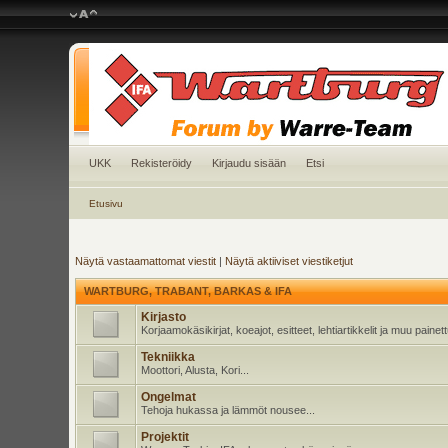
UKK
Rekisteröidy
Kirjaudu sisään
Etsi
Etusivu
Näytä vastaamattomat viestit
|
Näytä aktiiviset viestiketjut
WARTBURG, TRABANT, BARKAS & IFA
Kirjasto
Korjaamokäsikirjat, koeajot, esitteet, lehtiartikkelit ja muu pain
Tekniikka
Moottori, Alusta, Kori...
Ongelmat
Tehoja hukassa ja lämmöt nousee...
Projektit