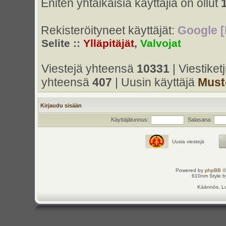
Eniten yhtaikaisia käyttäjiä on ollut
Rekisteröityneet käyttäjät:
Google [
Selite ::
Ylläpitäjät
,
Valvojat
Viestejä yhteensä
10331
| Viestike
yhteensä
407
| Uusin käyttäjä
Must
Kirjaudu sisään
Käyttäjätunnus:
Salasana:
Uusia viestejä
Powered by
phpBB
©
610nm Style by
Käännös, Lu