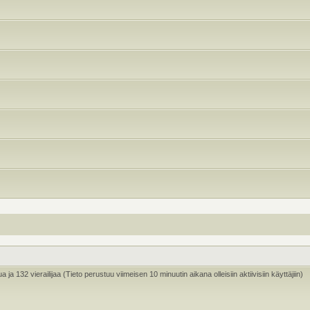
ua ja 132 vierailijaa (Tieto perustuu viimeisen 10 minuutin aikana olleisiin aktiivisiin käyttäjiin)