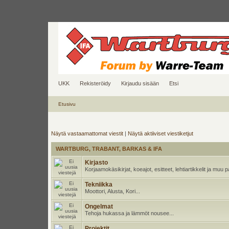
UKK
Rekisteröidy
Kirjaudu sisään
Etsi
Etusivu
Näytä vastaamattomat viestit
|
Näytä aktiiviset viestiketjut
WARTBURG, TRABANT, BARKAS & IFA
Kirjasto
Korjaamokäsikirjat, koeajot, esitteet, lehtiartikkelit ja muu
Tekniikka
Moottori, Alusta, Kori...
Ongelmat
Tehoja hukassa ja lämmöt nousee...
Projektit