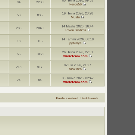
05 Heinä 2026, 09:35
94
2230
Fergu56
19 Heinä 2026, 23:28
53
835
Musto
14 Maalis 2026, 16:44
286
2040
Toveri Sladimir
14 Tammi 2026, 08:18
18
115
pyhimys
26 Heinä 2026, 22:51
56
1058
warreteam.com
02 Elo 2026, 21:27
213
917
taskinen
06 Touko 2026, 02:42
24
84
warreteam.com
Poista evästeet
|
Henkilökunta