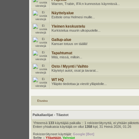
Warren, Trabin, IFA:n kunnostus käynnissä...
Näyttelyalue
Esittele oma Helmesi muille...
Yleinen keskustelu
Kurkistelua muurin ulkopuolelle...
Gallup-alue
Kansan totuus on täällä!
Tapahtumat
Mitä, missä, milloin...
Osto / Myynti / Vaihto
Käytetyt autot, osat ja tavarat...
WT HQ
Ylläpito tiedottaa ja viestit ylläpidolle...
Etusivu
Paikallaolijat - Tilastot
Yhteensä
133
käyttäjää paikalla :: 1 rekisteröitynyttä, ei yhtään piilotett
Eniten yhtaikaisia käyttäjiä on ollut
1358
kpl, 31 Heinä 2026, 01:26
Rekisteröityneet käyttäjät:
Google [Bot]
Selite ::
Ylläpitäjät
,
Valvojat