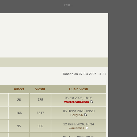
Tänään on 07 Elo 2026, 11:21
Aiheet
Viestit
Uusin viesti
05 Elo 2026, 18:06
26
785
warreteam.com
05 Heinä 2026, 09:20
166
1317
Fergu56
22 Kesä 2026, 16:34
95
966
warremies