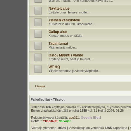
Warren, Trabin, IFA:n kunnostus käynnissä...
Näyttelyalue
Esittele oma Helmesi muille...
Yleinen keskustelu
Kurkistelua muurin ulkopuolelle...
Gallup-alue
Kansan totuus on täällä!
Tapahtumat
Mitä, missä, milloin...
Osto / Myynti / Vaihto
Käytetyt autot, osat ja tavarat...
WT HQ
Ylläpito tiedottaa ja viestit ylläpidolle...
Etusivu
Paikallaolijat - Tilastot
Yhteensä
186
käyttäjää paikalla :: 2 rekisteröitynyttä, ei yhtään piilotett
Eniten yhtaikaisia käyttäjiä on ollut
1358
kpl, 31 Heinä 2026, 01:26
Rekisteröityneet käyttäjät:
apo311
,
Google [Bot]
Selite ::
Ylläpitäjät
,
Valvojat
Viestejä yhteensä
10330
| Viestiketjuja on yhteensä
1365
kappaletta | 