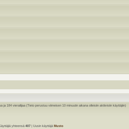
ua ja 184 vierailijaa (Tieto perustuu viimeisen 10 minuutin aikana olleisiin aktiivisiin käyttäjiin)
Käyttäjiä yhteensä
407
| Uusin käyttäjä
Musto