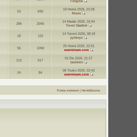
Fergu56
19 Heinä 2026, 23:28
53
835
Musto
14 Maalis 2026, 16:44
286
2040
Toveri Sladimir
14 Tammi 2026, 08:18
18
115
pyhimys
26 Heinä 2026, 22:51
56
1058
warreteam.com
02 Elo 2026, 21:27
213
917
taskinen
06 Touko 2026, 02:42
24
84
warreteam.com
Poista evästeet
|
Henkilökunta