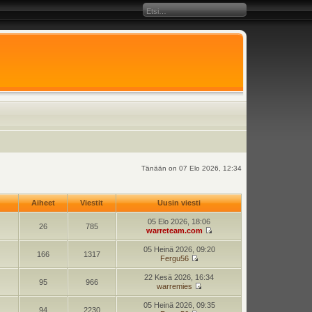
Tänään on 07 Elo 2026, 12:34
Aiheet
Viestit
Uusin viesti
05 Elo 2026, 18:06
26
785
warreteam.com
05 Heinä 2026, 09:20
166
1317
Fergu56
22 Kesä 2026, 16:34
95
966
warremies
05 Heinä 2026, 09:35
94
2230