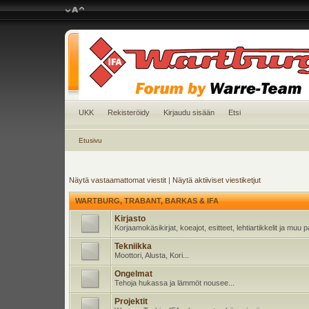
UKK
Rekisteröidy
Kirjaudu sisään
Etsi
Etusivu
Näytä vastaamattomat viestit
|
Näytä aktiiviset viestiketjut
WARTBURG, TRABANT, BARKAS & IFA
Kirjasto
Korjaamokäsikirjat, koeajot, esitteet, lehtiartikkelit ja muu
Tekniikka
Moottori, Alusta, Kori...
Ongelmat
Tehoja hukassa ja lämmöt nousee...
Projektit