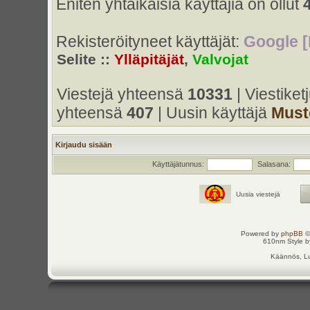
Eniten yhtaikaisia käyttäjiä on ollut
Rekisteröityneet käyttäjät:
Google [
Selite ::
Ylläpitäjät
,
Valvojat
Viestejä yhteensä
10331
| Viestike
yhteensä
407
| Uusin käyttäjä
Must
Kirjaudu sisään
Käyttäjätunnus:
Salasana:
Uusia viestejä
Powered by
phpBB
©
610nm Style by
Käännös, Lu