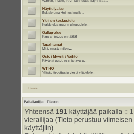
Warren, Trabin, IFA:n kunnostus käynnissä...
Näyttelyalue
Esittele oma Helmesi muille...
Yleinen keskustelu
Kurkistelua muurin ulkopuolelle...
Gallup-alue
Kansan totuus on täällä!
Tapahtumat
Mitä, missä, milloin...
Osto / Myynti / Vaihto
Käytetyt autot, osat ja tavarat...
WT HQ
Ylläpito tiedottaa ja viestit ylläpidolle...
Etusivu
Paikallaolijat - Tilastot
Yhteensä
191
käyttäjää paikalla :: 1
vierailijaa (Tieto perustuu viimeisen 
käyttäjiin)