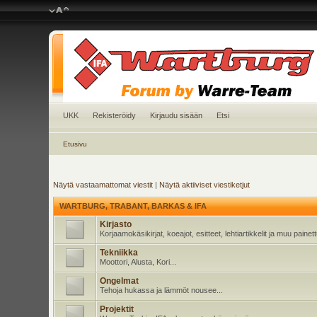
UKK
Rekisteröidy
Kirjaudu sisään
Etsi
Etusivu
Näytä vastaamattomat viestit
|
Näytä aktiiviset viestiketjut
WARTBURG, TRABANT, BARKAS & IFA
Kirjasto
Korjaamokäsikirjat, koeajot, esitteet, lehtiartikkelit ja muu pain
Tekniikka
Moottori, Alusta, Kori...
Ongelmat
Tehoja hukassa ja lämmöt nousee...
Projektit