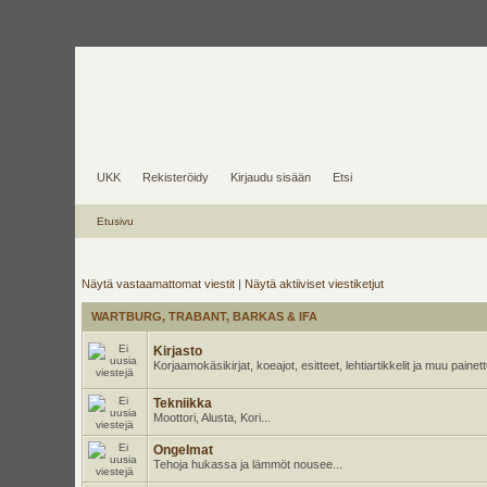
UKK
Rekisteröidy
Kirjaudu sisään
Etsi
Etusivu
Näytä vastaamattomat viestit
|
Näytä aktiiviset viestiketjut
WARTBURG, TRABANT, BARKAS & IFA
Kirjasto
Korjaamokäsikirjat, koeajot, esitteet, lehtiartikkelit ja muu pain
Tekniikka
Moottori, Alusta, Kori...
Ongelmat
Tehoja hukassa ja lämmöt nousee...