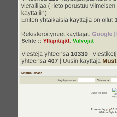
vierailijaa (Tieto perustuu viimeisen 
käyttäjiin)
Eniten yhtaikaisia käyttäjiä on ollut
Rekisteröityneet käyttäjät:
Google [
Selite ::
Ylläpitäjät
,
Valvojat
Viestejä yhteensä
10330
| Viestike
yhteensä
407
| Uusin käyttäjä
Must
Kirjaudu sisään
Käyttäjätunnus:
Salasana:
Uusia viestejä
Powered by
phpBB
©
610nm Style by