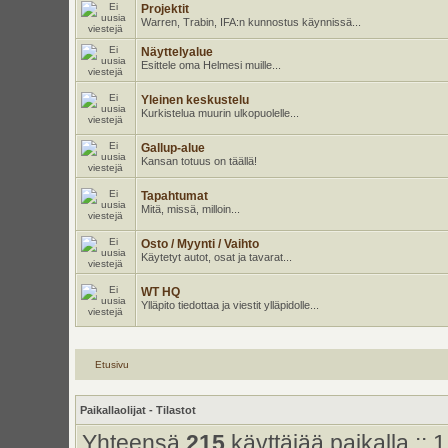
Projektit
Warren, Trabin, IFA:n kunnostus käynnissä...
Näyttelyalue
Esittele oma Helmesi muille...
Yleinen keskustelu
Kurkistelua muurin ulkopuolelle...
Gallup-alue
Kansan totuus on täällä!
Tapahtumat
Mitä, missä, milloin...
Osto / Myynti / Vaihto
Käytetyt autot, osat ja tavarat...
WT HQ
Ylläpito tiedottaa ja viestit ylläpidolle...
Etusivu
Paikallaolijat - Tilastot
Yhteensä
215
käyttäjää paikalla :: 1