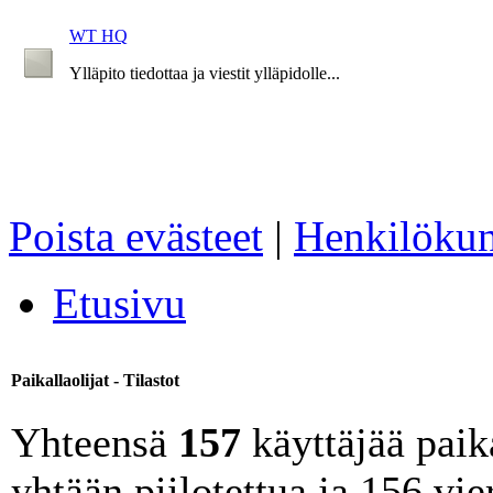
WT HQ
Ylläpito tiedottaa ja viestit ylläpidolle...
Poista evästeet
|
Henkilökun
Etusivu
Paikallaolijat - Tilastot
Yhteensä
157
käyttäjää paika
yhtään piilotettua ja 156 vie