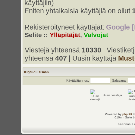
käyttäjiin)
Eniten yhtaikaisia käyttäjiä on ollut
Rekisteröityneet käyttäjät:
Google [
Selite ::
Ylläpitäjät
,
Valvojat
Viestejä yhteensä
10330
| Viestike
yhteensä
407
| Uusin käyttäjä
Must
Kirjaudu sisään
Käyttäjätunnus:
Salasana:
Uusia viestejä
Powered by
phpBB
©
610nm Style by
Käännös, Lu