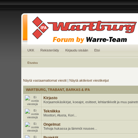
UKK
Rekisteröidy
Kirjaudu sisään
Etsi
Etusivu
Näytä vastaamattomat viestit
|
Näytä aktiiviset viestiketjut
WARTBURG, TRABANT, BARKAS & IFA
Kirjasto
Korjaamokäsikirjat, koeajot, esitteet, lehtiartikkelit ja muu pain
Tekniikka
Moottori, Alusta, Kori...
Ongelmat
Tehoja hukassa ja lämmöt nousee...
Projektit