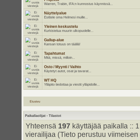
Warren, Trabin, IFA:n kunnostus käynnissä...
Näyttelyalue
Esittele oma Helmesi muille...
Yleinen keskustelu
Kurkistelua muurin ulkopuolelle...
Gallup-alue
Kansan totuus on täällä!
Tapahtumat
Mitä, missä, milloin...
Osto / Myynti / Vaihto
Käytetyt autot, osat ja tavarat...
WT HQ
Ylläpito tiedottaa ja viestit ylläpidolle...
Etusivu
Paikallaolijat - Tilastot
Yhteensä
197
käyttäjää paikalla :: 1
vierailijaa (Tieto perustuu viimeisen 