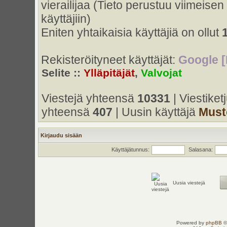
vierailijaa (Tieto perustuu viimeisen 
käyttäjiin)
Eniten yhtaikaisia käyttäjiä on ollut
Rekisteröityneet käyttäjät:
Google [
Selite ::
Ylläpitäjät
,
Valvojat
Viestejä yhteensä
10331
| Viestike
yhteensä
407
| Uusin käyttäjä
Must
Kirjaudu sisään
Käyttäjätunnus:
Salasana:
Uusia viestejä
Powered by
phpBB
©