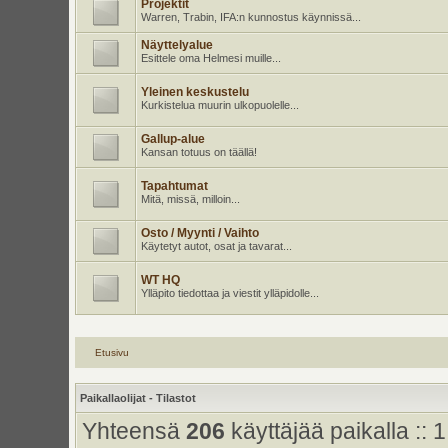
Projektit
Warren, Trabin, IFA:n kunnostus käynnissä...
Näyttelyalue
Esittele oma Helmesi muille...
Yleinen keskustelu
Kurkistelua muurin ulkopuolelle...
Gallup-alue
Kansan totuus on täällä!
Tapahtumat
Mitä, missä, milloin...
Osto / Myynti / Vaihto
Käytetyt autot, osat ja tavarat...
WT HQ
Ylläpito tiedottaa ja viestit ylläpidolle...
Etusivu
Paikallaolijat - Tilastot
Yhteensä
206
käyttäjää paikalla :: 1