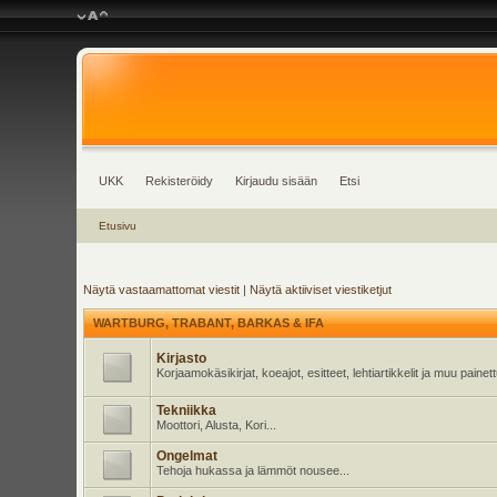
UKK
Rekisteröidy
Kirjaudu sisään
Etsi
Etusivu
Näytä vastaamattomat viestit
|
Näytä aktiiviset viestiketjut
WARTBURG, TRABANT, BARKAS & IFA
Kirjasto
Korjaamokäsikirjat, koeajot, esitteet, lehtiartikkelit ja muu pain
Tekniikka
Moottori, Alusta, Kori...
Ongelmat
Tehoja hukassa ja lämmöt nousee...