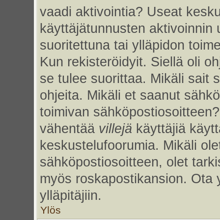
vaadi aktivointia? Useat kesku
käyttäjätunnusten aktivoinnin uu
suoritettuna tai ylläpidon toim
Kun rekisteröidyit. Siellä oli 
se tulee suorittaa. Mikäli sait 
ohjeita. Mikäli et saanut sähk
toimivan sähköpostiosoitteen?
vähentää
villejä
käyttäjiä käy
keskustelufoorumia. Mikäli ole
sähköpostiosoitteen, olet tarkis
myös roskapostikansion. Ota 
ylläpitäjiin.
Ylös