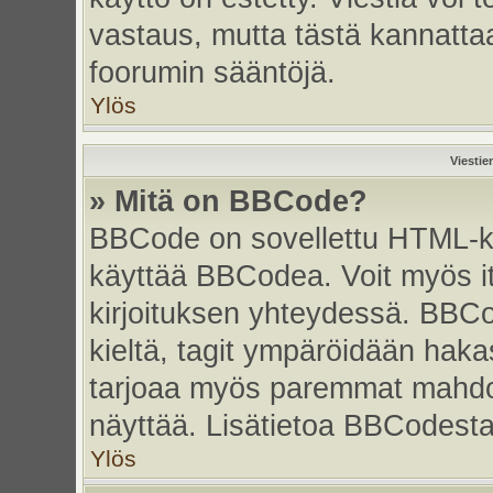
vastaus, mutta tästä kannattaa
foorumin sääntöjä.
Ylös
Viestie
» Mitä on BBCode?
BBCode on sovellettu HTML-kiel
käyttää BBCodea. Voit myös i
kirjoituksen yhteydessä. BBCo
kieltä, tagit ympäröidään hakasu
tarjoaa myös paremmat mahdoll
näyttää. Lisätietoa BBCodesta s
Ylös