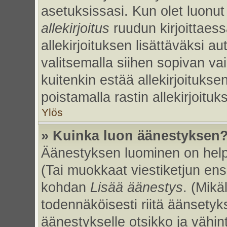
asetuksissasi. Kun olet luonut 
allekirjoitus
ruudun kirjoittaessa
allekirjoituksen lisättäväksi au
valitsemalla siihen sopivan va
kuitenkin estää allekirjoitukse
poistamalla rastin allekirjoituks
Ylös
» Kuinka luon äänestyksen
Äänestyksen luominen on helpp
(Tai muokkaat viestiketjun ens
kohdan
Lisää äänestys
. (Mikäl
todennäköisesti riitä äänsety
äänestykselle otsikko ja vähin