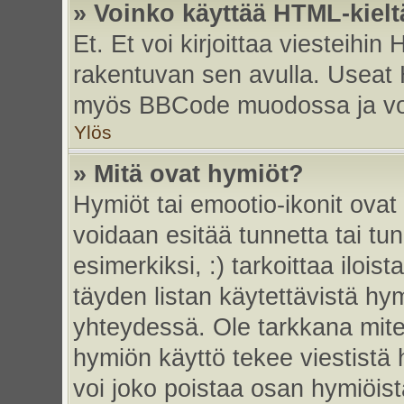
» Voinko käyttää HTML-kielt
Et. Et voi kirjoittaa viesteihin
rakentuvan sen avulla. Useat 
myös BBCode muodossa ja voit 
Ylös
» Mitä ovat hymiöt?
Hymiöt tai emootio-ikonit ovat 
voidaan esitää tunnetta tai tun
esimerkiksi, :) tarkoittaa iloista
täyden listan käytettävistä hym
yhteydessä. Ole tarkkana miten
hymiön käyttö tekee viestistä 
voi joko poistaa osan hymiöistä