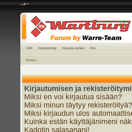
UKK
Rekisteröidy
Kirjaudu sisään
Etsi
Etusivu
Kirjautumisen ja rekisteröitym
Miksi en voi kirjautua sisään?
Miksi minun täytyy rekisteröityä
Miksi kirjaudun ulos automaattis
Kuinka estän käyttäjänimeni näky
Kadotin salasanani!