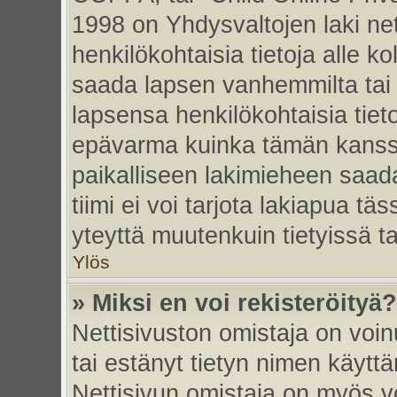
1998 on Yhdysvaltojen laki nett
henkilökohtaisia tietoja alle k
saada lapsen vanhemmilta tai hu
lapsensa henkilökohtaisia tiet
epävarma kuinka tämän kanssa
paikalliseen lakimieheen saa
tiimi ei voi tarjota lakiapua tä
yteyttä muutenkuin tietyissä t
Ylös
» Miksi en voi rekisteröityä?
Nettisivuston omistaja on voinu
tai estänyt tietyn nimen käytt
Nettisivun omistaja on myös vo