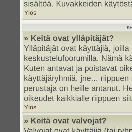
sisältöä. Kuvakkeiden käytöstä
Ylös
Käy
» Keitä ovat ylläpitäjät?
Ylläpitäjät ovat käyttäjiä, joi
keskustelufoorumilla. Nämä käy
Kuten antavat ja poistavat oikeu
käyttäjäryhmiä, jne... riippue
perustaja on heille antanut. He
oikeudet kaikkialle riippuen sii
Ylös
» Keitä ovat valvojat?
Valvojat ovat käyttäjiä (tai ry