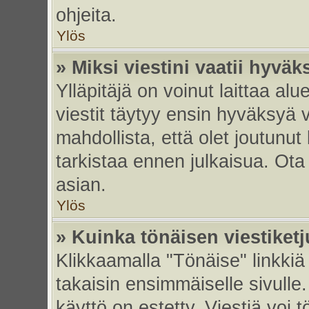
ohjeita.
Ylös
» Miksi viestini vaatii hyvä
Ylläpitäjä on voinut laittaa alu
viestit täytyy ensin hyväksyä 
mahdollista, että olet joutunut
tarkistaa ennen julkaisua. Ota y
asian.
Ylös
» Kuinka tönäisen viestiket
Klikkaamalla "Tönäise" linkkiä 
takaisin ensimmäiselle sivulle.
käyttö on estetty. Viestiä voi t