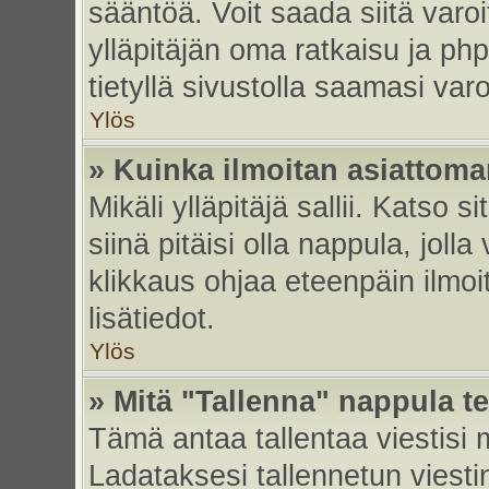
sääntöä. Voit saada siitä var
ylläpitäjän oma ratkaisu ja p
tietyllä sivustolla saamasi va
Ylös
» Kuinka ilmoitan asiattoman
Mikäli ylläpitäjä sallii. Katso s
siinä pitäisi olla nappula, joll
klikkaus ohjaa eteenpäin ilmoi
lisätiedot.
Ylös
» Mitä "Tallenna" nappula t
Tämä antaa tallentaa viestisi
Ladataksesi tallennetun viesti