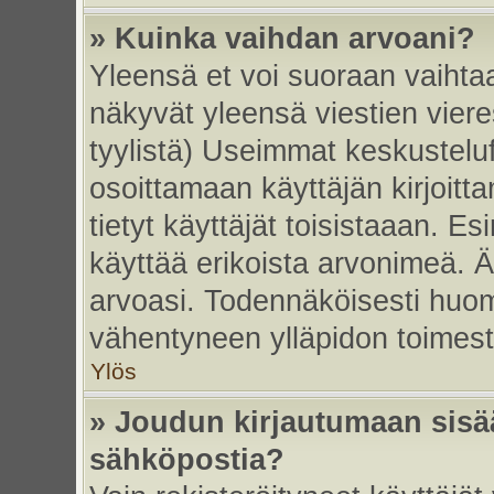
» Kuinka vaihdan arvoani?
Yleensä et voi suoraan vaihta
näkyvät yleensä viestien vier
tyylistä) Useimmat keskustelu
osoittamaan käyttäjän kirjoitt
tietyt käyttäjät toisistaaan. Esi
käyttää erikoista arvonimeä. Äl
arvoasi. Todennäköisesti huom
vähentyneen ylläpidon toimest
Ylös
» Joudun kirjautumaan sisää
sähköpostia?