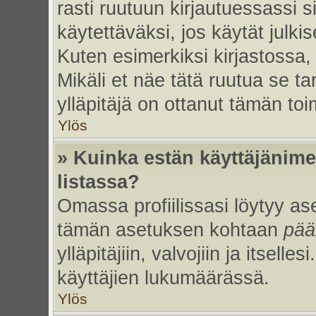
rasti ruutuun kirjautuessassi s
käytettäväksi, jos käytät julk
Kuten esimerkiksi kirjastossa, 
Mikäli et näe tätä ruutua se ta
ylläpitäjä on ottanut tämän to
Ylös
» Kuinka estän käyttäjänime
listassa?
Omassa profiilissasi löytyy a
tämän asetuksen kohtaan
pää
ylläpitäjiin, valvojiin ja itselles
käyttäjien lukumäärässä.
Ylös