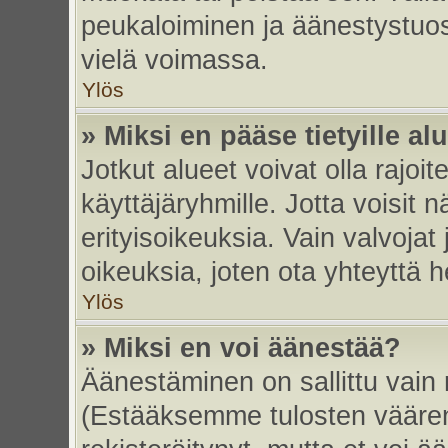
peukaloiminen ja äänestystuo
vielä voimassa.
Ylös
» Miksi en pääse tietyille alu
Jotkut alueet voivat olla rajoitett
käyttäjäryhmille. Jotta voisit nä
erityisoikeuksia. Vain valvojat 
oikeuksia, joten ota yhteyttä h
Ylös
» Miksi en voi äänestää?
Äänestäminen on sallittu vain re
(Estääksemme tulosten väärent