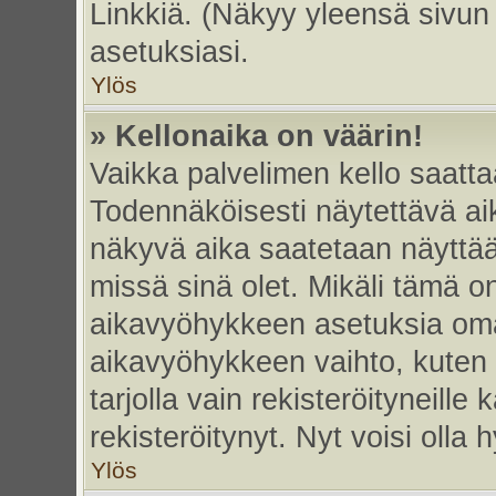
Linkkiä. (Näkyy yleensä sivun
asetuksiasi.
Ylös
» Kellonaika on väärin!
Vaikka palvelimen kello saatta
Todennäköisesti näytettävä ai
näkyvä aika saatetaan näyttä
missä sinä olet. Mikäli tämä o
aikavyöhykkeen asetuksia omas
aikavyöhykkeen vaihto, kuten 
tarjolla vain rekisteröityneille k
rekisteröitynyt. Nyt voisi olla h
Ylös