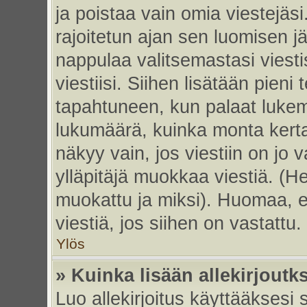
ja poistaa vain omia viestejäsi
rajoitetun ajan sen luomisen j
nappulaa valitsemastasi viesti
viestiisi. Siihen lisätään pie
tapahtuneen, kun palaat luke
lukumäärä, kuinka monta kert
näkyy vain, jos viestiin on jo v
ylläpitäjä muokkaa viestiä. (He
muokattu ja miksi). Huomaa, et
viestiä, jos siihen on vastattu.
Ylös
» Kuinka lisään allekirjoutk
Luo allekirjoitus käyttääksesi