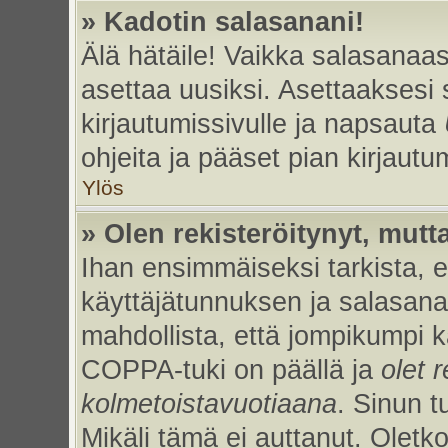
» Kadotin salasanani!
Älä hätäile! Vaikka salasanaas
asettaa uusiksi. Asettaaksesi
kirjautumissivulle ja napsauta
ohjeita ja pääset pian kirjaut
Ylös
» Olen rekisteröitynyt, mutta
Ihan ensimmäiseksi tarkista, et
käyttäjätunnuksen ja salasan
mahdollista, että jompikumpi k
COPPA-tuki on päällä ja
olet r
kolmetoistavuotiaana
. Sinun t
Mikäli tämä ei auttanut. Oletk