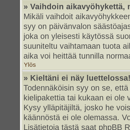
» Vaihdoin aikavyöhykettä, m
Mikäli vaihdoit aikavyöhykkee
syy on päivänvalon säästöajas
joka on yleisesti käytössä su
suuniteltu vaihtamaan tuota ai
aika voi heittää tunnilla norma
Ylös
» Kieltäni ei näy luettelossa
Todennäköisin syy on se, että 
kielipakettia tai kukaan ei ole 
Kysy ylläpitäjiltä, josko he vo
käännöstä ei ole olemassa. Vo
Lisätietoja tästä saat phpBB R