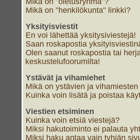
Mikä on "oletusryhmä"?
Mikä on "henkilökunta" linkki?
Yksityisviestit
En voi lähettää yksitysiviestejä!
Saan roskapostia yksityisviestin
Olen saanut roskapostia tai herja
keskustelufoorumilta!
Ystävät ja vihamiehet
Mikä on ystävien ja vihamiesten 
Kuinka voin lisätä ja poistaa käyt
Viestien etsiminen
Kuinka voin etsiä viestejä?
Miksi hakutoiminto ei palauta yh
Miksi haku antaa vain tyhjän siv