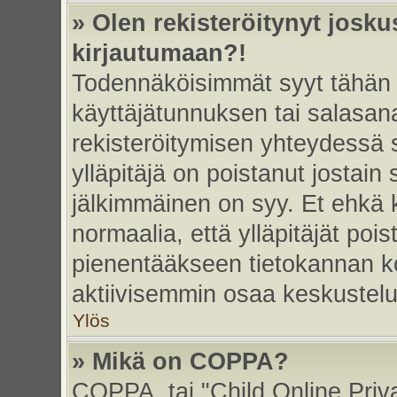
» Olen rekisteröitynyt josk
kirjautumaan?!
Todennäköisimmät syyt tähän 
käyttäjätunnuksen tai salasan
rekisteröitymisen yhteydessä s
ylläpitäjä on poistanut jostain
jälkimmäinen on syy. Et ehkä k
normaalia, että ylläpitäjät poist
pienentääkseen tietokannan ko
aktiivisemmin osaa keskustelu
Ylös
» Mikä on COPPA?
COPPA, tai "Child Online Priv