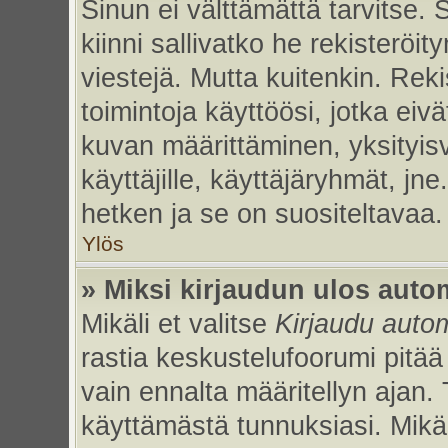
Sinun ei välttämättä tarvitse. 
kiinni sallivatko he rekisteröi
viestejä. Mutta kuitenkin. Rek
toimintoja käyttöösi, jotka eivät
kuvan määrittäminen, yksityisv
käyttäjille, käyttäjäryhmät, jn
hetken ja se on suositeltavaa.
Ylös
» Miksi kirjaudun ulos auto
Mikäli et valitse
Kirjaudu autom
rastia keskustelufoorumi pitää
vain ennalta määritellyn ajan. 
käyttämästä tunnuksiasi. Mikäl