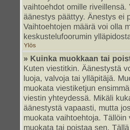
vaihtoehdot omille riveillensä.
äänestys päättyy. Änestys ei p
Vaihtoehtojen määrä voi olla my
keskustelufoorumin ylläpidost
Ylös
» Kuinka muokkaan tai pois
Kuten viestitkin. Äänestystä 
luoja, valvoja tai ylläpitäjä. 
muokata viestiketjun ensimmäi
viestin yhteydessä. Mikäli kuk
äänestystä vapaasti, mutta jos
muokata vaihtoehtoja. Tällöin va
muokata tai poistaa sen. Täll