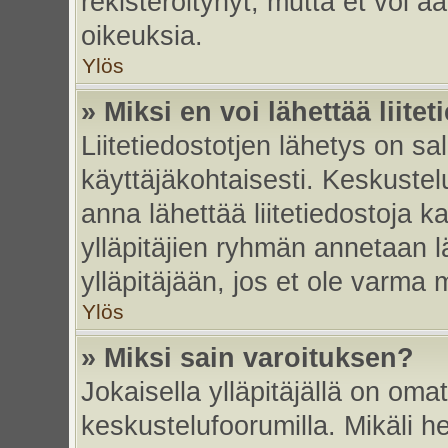
rekisteröitynyt, mutta et voi ää
oikeuksia.
Ylös
» Miksi en voi lähettää liite
Liitetiedostotjen lähetys on sal
käyttäjäkohtaisesti. Keskustelu
anna lähettää liitetiedostoja ka
ylläpitäjien ryhmän annetaan lä
ylläpitäjään, jos et ole varma mi
Ylös
» Miksi sain varoituksen?
Jokaisella ylläpitäjällä on oma
keskustelufoorumilla. Mikäli he