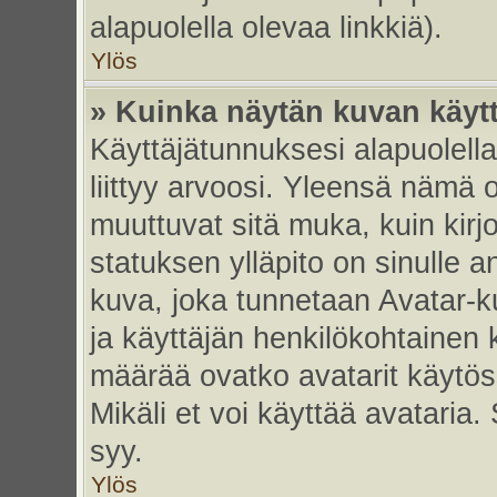
alapuolella olevaa linkkiä).
Ylös
» Kuinka näytän kuvan käyt
Käyttäjätunnuksesi alapuolell
liittyy arvoosi. Yleensä nämä ov
muuttuvat sitä muka, kuin kirj
statuksen ylläpito on sinulle a
kuva, joka tunnetaan Avatar-
ja käyttäjän henkilökohtainen 
määrää ovatko avatarit käytöss
Mikäli et voi käyttää avataria.
syy.
Ylös