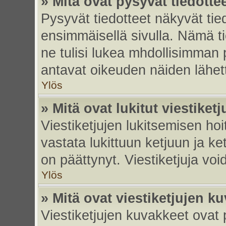
» Mitä ovat pysyvät tiedotte
Pysyvät tiedotteet näkyvät tied
ensimmäisellä sivulla. Nämä ti
ne tulisi lukea mhdollisimman p
antavat oikeuden näiden lähe
Ylös
» Mitä ovat lukitut viestiketj
Viestiketjujen lukitsemisen hoit
vastata lukittuun ketjuun ja k
on päättynyt. Viestiketjuja vo
Ylös
» Mitä ovat viestiketjujen k
Viestiketjujen kuvakkeet ovat pi