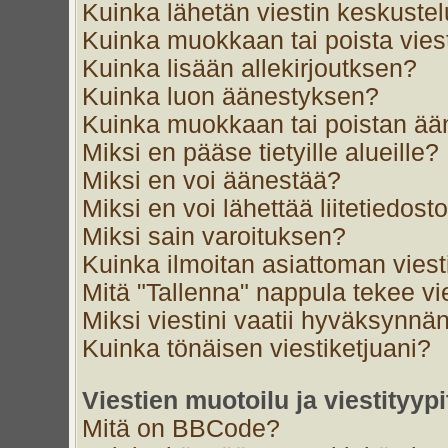
Kuinka lähetän viestin keskustel
Kuinka muokkaan tai poista vies
Kuinka lisään allekirjoutksen?
Kuinka luon äänestyksen?
Kuinka muokkaan tai poistan ä
Miksi en pääse tietyille alueille?
Miksi en voi äänestää?
Miksi en voi lähettää liitetiedost
Miksi sain varoituksen?
Kuinka ilmoitan asiattoman viest
Mitä "Tallenna" nappula tekee v
Miksi viestini vaatii hyväksynnä
Kuinka tönäisen viestiketjuani?
Viestien muotoilu ja viestityypi
Mitä on BBCode?