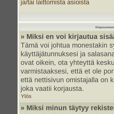
ja/tai laittomista asioista
Kirjautumisen
» Miksi en voi kirjautua sis
Tämä voi johtua monestakin sy
käyttäjätunnuksesi ja salasanas
ovat oikein, ota yhteyttä kesk
varmistaaksesi, että et ole por
että nettisivun omistajalla on 
joka vaatii korjausta.
Ylös
» Miksi minun täytyy rekiste