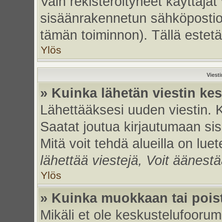
Vain rekisteröityneet käyttäjät
sisäänrakennetun sähköpostiohje
tämän toiminnon). Tällä estetä
Ylös
Viest
» Kuinka lähetän viestin ke
Lähettääksesi uuden viestin. 
Saatat joutua kirjautumaan sis
Mitä voit tehdä alueilla on luet
lähettää viestejä, Voit äänestä
Ylös
» Kuinka muokkaan tai poist
Mikäli et ole keskustelufoorumi