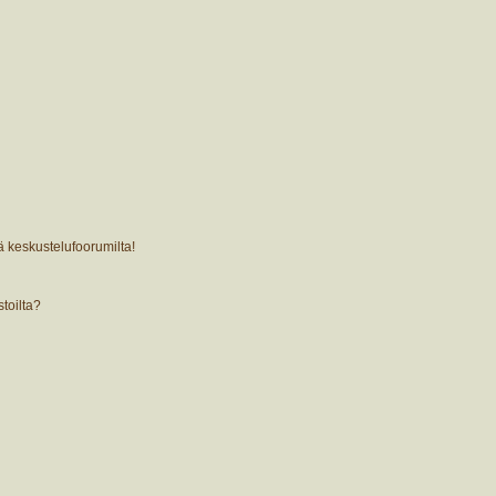
ä keskustelufoorumilta!
stoilta?