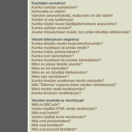
Käyttäjän asetukset
Kuinka vaihdan asetuksiani?
Kellonaika on väärin!
Vaihdoin aikavyöhykettä, mutta kello on silti väärin!
Kieltäni ei näy luettelossa!
Kuinka näytän kuvan käyttäjätunnukseni alapuolella?
Kuinka vaihdan arvoani?
Joudun kirjautumaan sisään, kun yritän lähettää sähköpostia?
Viestin lähetyksen ongelmat
Kuinka lähetän viestin keskustelufoorumille?
Kuinka muokkaan tai poista viestin?
Kuinka lisään allekirjoutksen?
Kuinka luon äänestyksen?
Kuinka muokkaan tai poistan äänestyksen?
Miksi en pääse tietyille alueille?
Miksi en voi äänestää?
Miksi en voi lähettää liitetiedostoa?
Miksi sain varoituksen?
Kuinka ilmoitan asiattoman viestin valvojalle?
Mitä "Tallenna" nappula tekee viestien lähetyksessä?
Miksi viestini vaatii hyväksynnän?
Kuinka tönäisen viestiketjuani?
Viestien muotoilu ja viestityypit
Mitä on BBCode?
Voinko käyttää HTML-kieltä viesteissäni?
Mitä ovat hymiöt?
Voinko näyttää kuvia viesteissäni?
Mitä ovat yleistiedotteet?
Mitä ovat tiedotteet?
Mitä ovat pysyvät tiedotteet?