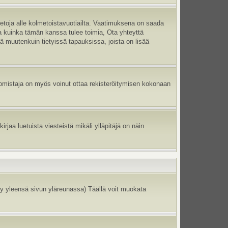
ietoja alle kolmetoistavuotiailta. Vaatimuksena on saada
ma kuinka tämän kanssa tulee toimia, Ota yhteyttä
tä muutenkuin tietyissä tapauksissa, joista on lisää
un omistaja on myös voinut ottaa rekisteröitymisen kokonaan
jaa luetuista viesteistä mikäli ylläpitäjä on näin
y yleensä sivun yläreunassa) Täällä voit muokata