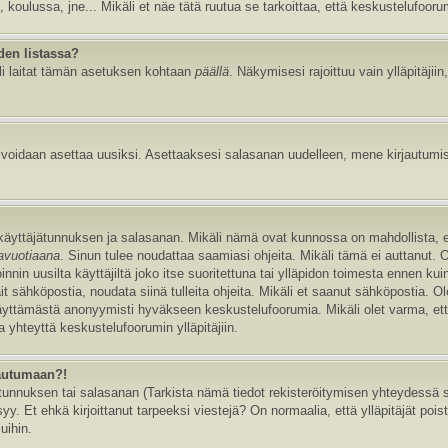
, koulussa, jne... Mikäli et näe tätä ruutua se tarkoittaa, että keskustelufoor
den listassa?
li laitat tämän asetuksen kohtaan
päällä
. Näkymisesi rajoittuu vain ylläpitäjiin,
e voidaan asettaa uusiksi. Asettaaksesi salasanan uudelleen, mene kirjautumi
n käyttäjätunnuksen ja salasanan. Mikäli nämä ovat kunnossa on mahdollista, 
tavuotiaana
. Sinun tulee noudattaa saamiasi ohjeita. Mikäli tämä ei auttanut. 
in uusilta käyttäjiltä joko itse suoritettuna tai ylläpidon toimesta ennen kuin v
ait sähköpostia, noudata siinä tulleita ohjeita. Mikäli et saanut sähköpostia. 
äyttämästä anonyymisti hyväkseen keskustelufoorumia. Mikäli olet varma, että 
 yhteyttä keskustelufoorumin ylläpitäjiin.
jautumaan?!
nnuksen tai salasanan (Tarkista nämä tiedot rekisteröitymisen yhteydessä saa
y. Et ehkä kirjoittanut tarpeeksi viestejä? On normaalia, että ylläpitäjät pois
uihin.