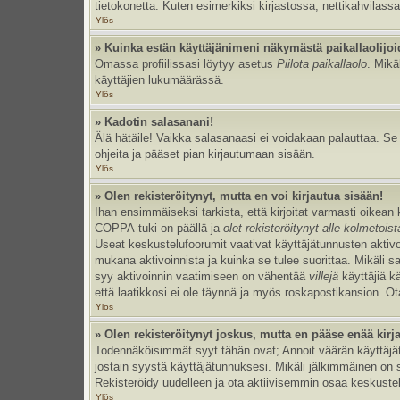
tietokonetta. Kuten esimerkiksi kirjastossa, nettikahvilassa
Ylös
» Kuinka estän käyttäjänimeni näkymästä paikallaolijoi
Omassa profiilissasi löytyy asetus
Piilota paikallaolo
. Mikä
käyttäjien lukumäärässä.
Ylös
» Kadotin salasanani!
Älä hätäile! Vaikka salasanaasi ei voidakaan palauttaa. S
ohjeita ja pääset pian kirjautumaan sisään.
Ylös
» Olen rekisteröitynyt, mutta en voi kirjautua sisään!
Ihan ensimmäiseksi tarkista, että kirjoitat varmasti oikea
COPPA-tuki on päällä ja
olet rekisteröitynyt alle kolmetois
Useat keskustelufoorumit vaativat käyttäjätunnusten aktivoinn
mukana aktivoinnista ja kuinka se tulee suorittaa. Mikäli s
syy aktivoinnin vaatimiseen on vähentää
villejä
käyttäjiä k
että laatikkosi ei ole täynnä ja myös roskapostikansion. Ota
Ylös
» Olen rekisteröitynyt joskus, mutta en pääse enää kir
Todennäköisimmät syyt tähän ovat; Annoit väärän käyttäjätu
jostain syystä käyttäjätunnuksesi. Mikäli jälkimmäinen on sy
Rekisteröidy uudelleen ja ota aktiivisemmin osaa keskustel
Ylös