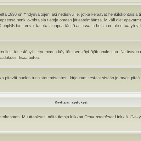
ta 1998 on Yhdysvaltojen laki nettisivuille, jotka keräävät henkilökohtaisia t
aa lapsensa henkilökohtaisia tietoja omaan järjestelmäänsä. Mikäli olet epävar
hpBB tiimi ei voi tarjota lakiapua tässä asiassa ja heihin ei tule ottaa yteyt
itteellesi tai estänyt tietyn nimen käyttämisen käyttäjätunnuksissa. Nettisiv
aadaksesi lisää tietoa.
 pitävät huolen tunnistautmisestasi, kirjautumisestasi sisään ja myös pitää kir
Käyttäjän asetukset
tietokantaan. Muuttaaksesi näitä tietoja klikkaa
Omat asetukset
Linkkiä. (Näky