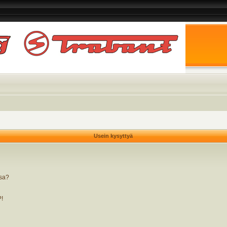
Usein kysyttyä
ssa?
?!