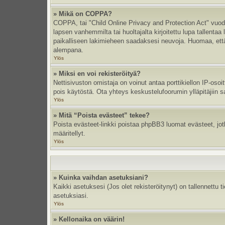
» Mikä on COPPA?
COPPA, tai "Child Online Privacy and Protection Act" vuodel
lapsen vanhemmilta tai huoltajalta kirjoitettu lupa tallent
paikalliseen lakimieheen saadaksesi neuvoja. Huomaa, että p
alempana.
Ylös
» Miksi en voi rekisteröityä?
Nettisivuston omistaja on voinut antaa porttikiellon IP-oso
pois käytöstä. Ota yhteys keskustelufoorumin ylläpitäjiin s
Ylös
» Mitä “Poista evästeet” tekee?
Poista evästeet-linkki poistaa phpBB3 luomat evästeet, jotka
määritellyt.
Ylös
» Kuinka vaihdan asetuksiani?
Kaikki asetuksesi (Jos olet rekisteröitynyt) on tallennettu 
asetuksiasi.
Ylös
» Kellonaika on väärin!