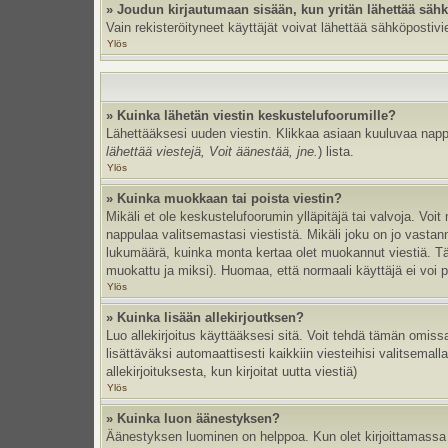
» Joudun kirjautumaan sisään, kun yritän lähettää säh
Vain rekisteröityneet käyttäjät voivat lähettää sähköpostivi
Ylös
» Kuinka lähetän viestin keskustelufoorumille?
Lähettääksesi uuden viestin. Klikkaa asiaan kuuluvaa nappul
lähettää viestejä, Voit äänestää, jne.
) lista.
Ylös
» Kuinka muokkaan tai poista viestin?
Mikäli et ole keskustelufoorumin ylläpitäjä tai valvoja. Vo
nappulaa valitsemastasi viestistä. Mikäli joku on jo vast
lukumäärä, kuinka monta kertaa olet muokannut viestiä. Tämä 
muokattu ja miksi). Huomaa, että normaali käyttäjä ei voi po
Ylös
» Kuinka lisään allekirjoutksen?
Luo allekirjoitus käyttääksesi sitä. Voit tehdä tämän omissa
lisättäväksi automaattisesti kaikkiin viesteihisi valitsemal
allekirjoituksesta, kun kirjoitat uutta viestiä)
Ylös
» Kuinka luon äänestyksen?
Äänestyksen luominen on helppoa. Kun olet kirjoittamassa 