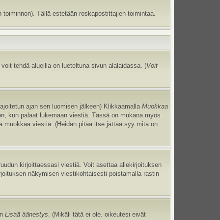
 toiminnon). Tällä estetään roskapostittajien toimintaa.
oit tehdä alueilla on lueteltuna sivun alalaidassa. (
Voit
 rajoitetun ajan sen luomisen jälkeen) Klikkaamalla
Muokkaa
uneen, kun palaat lukemaan viestiä. Tässä on mukana myös
jä muokkaa viestiä. (Heidän pitää itse jättää syy mitä on
uudun kirjoittaessasi viestiä. Voit asettaa allekirjoituksen
irjoituksen näkymisen viestikohtaisesti poistamalla rastin
an
Lisää äänestys
. (Mikäli tätä ei ole. oikeutesi eivät