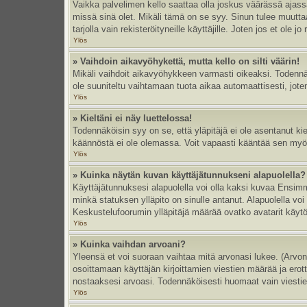
Vaikka palvelimen kello saattaa olla joskus väärässä ajas
missä sinä olet. Mikäli tämä on se syy. Sinun tulee muutt
tarjolla vain rekisteröityneille käyttäjille. Joten jos et ole jo
Ylös
» Vaihdoin aikavyöhykettä, mutta kello on silti väärin!
Mikäli vaihdoit aikavyöhykkeen varmasti oikeaksi. Todennä
ole suuniteltu vaihtamaan tuota aikaa automaattisesti, joten
Ylös
» Kieltäni ei näy luettelossa!
Todennäköisin syy on se, että yläpitäjä ei ole asentanut kiel
käännöstä ei ole olemassa. Voit vapaasti kääntää sen myös 
Ylös
» Kuinka näytän kuvan käyttäjätunnukseni alapuolella?
Käyttäjätunnuksesi alapuolella voi olla kaksi kuvaa Ensimmä
minkä statuksen ylläpito on sinulle antanut. Alapuolella v
Keskustelufoorumin ylläpitäjä määrää ovatko avatarit käytös
Ylös
» Kuinka vaihdan arvoani?
Yleensä et voi suoraan vaihtaa mitä arvonasi lukee. (Arvo
osoittamaan käyttäjän kirjoittamien viestien määrää ja erotta
nostaaksesi arvoasi. Todennäköisesti huomaat vain viesti
Ylös