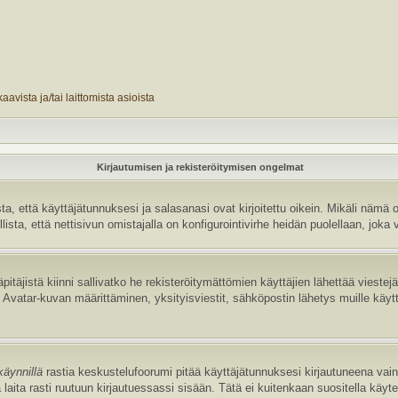
avista ja/tai laittomista asioista
Kirjautumisen ja rekisteröitymisen ongelmat
 että käyttäjätunnuksesi ja salasanasi ovat kirjoitettu oikein. Mikäli nämä o
sta, että nettisivun omistajalla on konfigurointivirhe heidän puolellaan, joka v
pitäjistä kiinni sallivatko he rekisteröitymättömien käyttäjien lähettää vieste
uten Avatar-kuvan määrittäminen, yksityisviestit, sähköpostin lähetys muille käyt
käynnillä
rastia keskustelufoorumi pitää käyttäjätunnuksesi kirjautuneena vain 
laita rasti ruutuun kirjautuessassi sisään. Tätä ei kuitenkaan suositella käyt