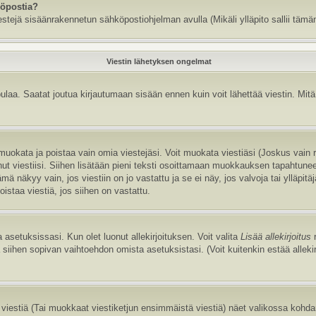
köpostia?
estejä sisäänrakennetun sähköpostiohjelman avulla (Mikäli ylläpito sallii tämän
Viestin lähetyksen ongelmat
aa. Saatat joutua kirjautumaan sisään ennen kuin voit lähettää viestin. Mitä v
it muokata ja poistaa vain omia viestejäsi. Voit muokata viestiäsi (Joskus vain
annut viestiisi. Siihen lisätään pieni teksti osoittamaan muokkauksen tapaht
näkyy vain, jos viestiin on jo vastattu ja se ei näy, jos valvoja tai ylläpitä
istaa viestiä, jos siihen on vastattu.
 asetuksissasi. Kun olet luonut allekirjoituksen. Voit valita
Lisää allekirjoitus
r
la siihen sopivan vaihtoehdon omista asetuksistasi. (Voit kuitenkin estää allek
viestiä (Tai muokkaat viestiketjun ensimmäistä viestiä) näet valikossa kohd