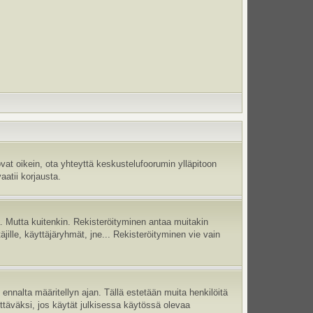
vat oikein, ota yhteyttä keskustelufoorumin ylläpitoon
aatii korjausta.
jä. Mutta kuitenkin. Rekisteröityminen antaa muitakin
täjille, käyttäjäryhmät, jne... Rekisteröityminen vie vain
ennalta määritellyn ajan. Tällä estetään muita henkilöitä
ettäväksi, jos käytät julkisessa käytössä olevaa