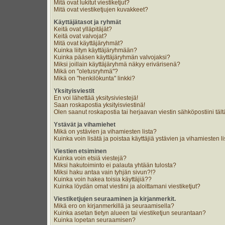
Mitä ovat lukitut viestiketjut?
Mitä ovat viestiketjujen kuvakkeet?
Käyttäjätasot ja ryhmät
Keitä ovat ylläpitäjät?
Keitä ovat valvojat?
Mitä ovat käyttäjäryhmät?
Kuinka liityn käyttäjäryhmään?
Kuinka pääsen käyttäjäryhmän valvojaksi?
Miksi joillain käyttäjäryhmä näkyy erivärisenä?
Mikä on "oletusryhmä"?
Mikä on "henkilökunta" linkki?
Yksityisviestit
En voi lähettää yksitysiviestejä!
Saan roskapostia yksityisviestinä!
Olen saanut roskapostia tai herjaavan viestin sähköpostiini tält
Ystävät ja vihamiehet
Mikä on ystävien ja vihamiesten lista?
Kuinka voin lisätä ja poistaa käyttäjiä ystävien ja vihamiesten li
Viestien etsiminen
Kuinka voin etsiä viestejä?
Miksi hakutoiminto ei palauta yhtään tulosta?
Miksi haku antaa vain tyhjän sivun?!?
Kuinka voin hakea toisia käyttäjiä??
Kuinka löydän omat viestini ja aloittamani viestiketjut?
Viestiketjujen seuraaminen ja kirjanmerkit.
Mikä ero on kirjanmerkillä ja seuraamisella?
Kuinka asetan tietyn alueen tai viestiketjun seurantaan?
Kuinka lopetan seuraamisen?