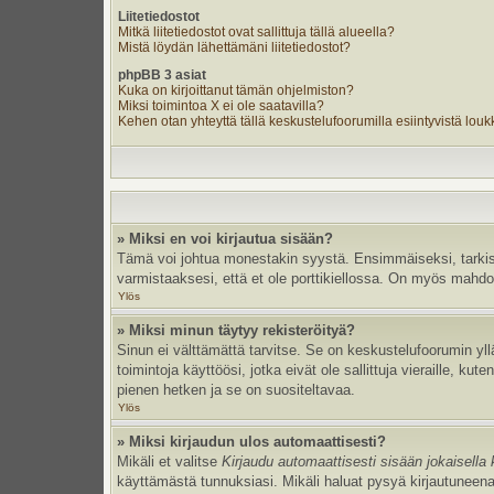
Liitetiedostot
Mitkä liitetiedostot ovat sallittuja tällä alueella?
Mistä löydän lähettämäni liitetiedostot?
phpBB 3 asiat
Kuka on kirjoittanut tämän ohjelmiston?
Miksi toimintoa X ei ole saatavilla?
Kehen otan yhteyttä tällä keskustelufoorumilla esiintyvistä loukka
» Miksi en voi kirjautua sisään?
Tämä voi johtua monestakin syystä. Ensimmäiseksi, tarkista,
varmistaaksesi, että et ole porttikiellossa. On myös mahdolli
Ylös
» Miksi minun täytyy rekisteröityä?
Sinun ei välttämättä tarvitse. Se on keskustelufoorumin yllä
toimintoja käyttöösi, jotka eivät ole sallittuja vieraille, k
pienen hetken ja se on suositeltavaa.
Ylös
» Miksi kirjaudun ulos automaattisesti?
Mikäli et valitse
Kirjaudu automaattisesti sisään jokaisella 
käyttämästä tunnuksiasi. Mikäli haluat pysyä kirjautuneena 