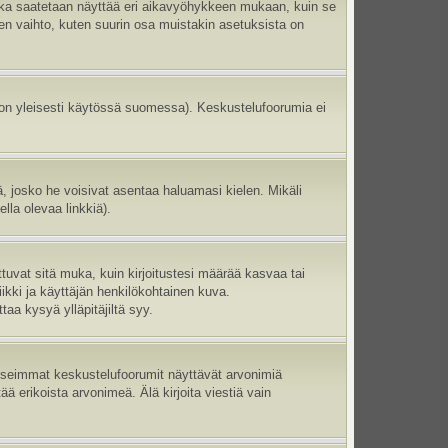
aika saatetaan näyttää eri aikavyöhykkeen mukaan, kuin se
en vaihto, kuten suurin osa muistakin asetuksista on
 on yleisesti käytössä suomessa). Keskustelufoorumia ei
ltä, josko he voisivat asentaa haluamasi kielen. Mikäli
lla olevaa linkkiä).
ttuvat sitä muka, kuin kirjoitustesi määrää kasvaa tai
ikki ja käyttäjän henkilökohtainen kuva.
aa kysyä ylläpitäjiltä syy.
 Useimmat keskustelufoorumit näyttävät arvonimiä
tää erikoista arvonimeä. Älä kirjoita viestiä vain