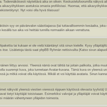
sa. Todennäköisesti näytettävä aika on oikein. Keskustelufoorumilla näkyvä 
aa aikavyöhykkeen asetuksia omasta profiilistasi. Huomaa, että aikavyöhykke
 rekisteröitynyt. Nyt voisi olla hyvä tilaisuus!
köisin syy on päivänvalon säästöajassa (tai tuttavallisemmin kesäaika, joka
 kesällä tuo aika voi heittää tunnilla normaaliin aikaan verrattuna.
ipakettia tai kukaan ei ole vielä kääntänyt sitä sinun kielelle. Kysy ylläpitäji
itse. Lisätietoja tästä saat phpBB Ryhmän nettisivuilta (Katso sivun alapuole
inen liittyy arvoosi. Yleensä nämä ovat tähtiä tai joitain palikoita, jotka muu
oi olla suurempi kuva, joka tunnetaan Avatar-kuvana. Tämä kuva on yleensä uni
sä ja mitkä voivat olla käytössä. Mikäli et voi käyttää avataria. Sinun kannatt
nimet näkyvät yleensä viestien vieressä riippuen käytössä olevasta tyylistä)
vat tietyt käyttäjät toisistaaan. Esimerkiksi valvojat ja ylläpitäjät voivat käyt
esi määrän vähentyneen ylläpidon toimesta.