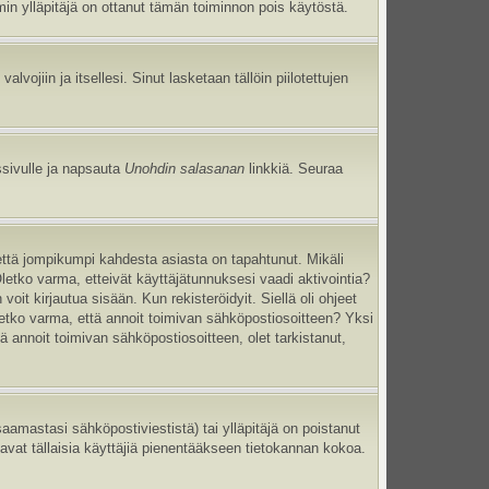
umin ylläpitäjä on ottanut tämän toiminnon pois käytöstä.
 valvojiin ja itsellesi. Sinut lasketaan tällöin piilotettujen
ssivulle ja napsauta
Unohdin salasanan
linkkiä. Seuraa
että jompikumpi kahdesta asiasta on tapahtunut. Mikäli
Oletko varma, etteivät käyttäjätunnuksesi vaadi aktivointia?
oit kirjautua sisään. Kun rekisteröidyit. Siellä oli ohjeet
Oletko varma, että annoit toimivan sähköpostiosoitteen? Yksi
annoit toimivan sähköpostiosoitteen, olet tarkistanut,
mastasi sähköpostiviestistä) tai ylläpitäjä on poistanut
tavat tällaisia käyttäjiä pienentääkseen tietokannan kokoa.