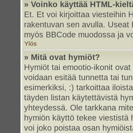
» Voinko käyttää HTML-kielt
Et. Et voi kirjoittaa viesteihin
rakentuvan sen avulla. Useat 
myös BBCode muodossa ja voit 
Ylös
» Mitä ovat hymiöt?
Hymiöt tai emootio-ikonit ovat 
voidaan esitää tunnetta tai tun
esimerkiksi, :) tarkoittaa iloista
täyden listan käytettävistä hym
yhteydessä. Ole tarkkana miten
hymiön käyttö tekee viestistä 
voi joko poistaa osan hymiöistä