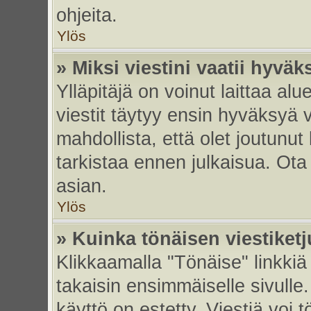
ohjeita.
Ylös
» Miksi viestini vaatii hyvä
Ylläpitäjä on voinut laittaa alu
viestit täytyy ensin hyväksyä 
mahdollista, että olet joutunut
tarkistaa ennen julkaisua. Ota y
asian.
Ylös
» Kuinka tönäisen viestiket
Klikkaamalla "Tönäise" linkkiä 
takaisin ensimmäiselle sivulle.
käyttö on estetty. Viestiä voi t