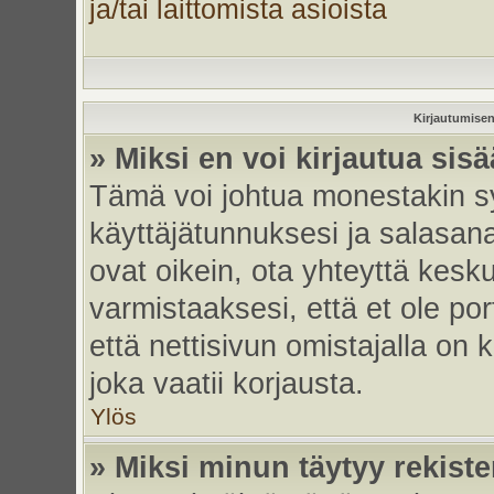
ja/tai laittomista asioista
Kirjautumisen
» Miksi en voi kirjautua sis
Tämä voi johtua monestakin sy
käyttäjätunnuksesi ja salasanas
ovat oikein, ota yhteyttä kesk
varmistaaksesi, että et ole por
että nettisivun omistajalla on 
joka vaatii korjausta.
Ylös
» Miksi minun täytyy rekiste