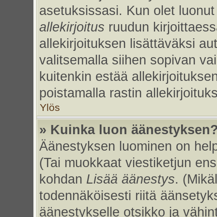
asetuksissasi. Kun olet luonut 
allekirjoitus
ruudun kirjoittaessa
allekirjoituksen lisättäväksi au
valitsemalla siihen sopivan va
kuitenkin estää allekirjoitukse
poistamalla rastin allekirjoituks
Ylös
» Kuinka luon äänestyksen
Äänestyksen luominen on helpp
(Tai muokkaat viestiketjun ens
kohdan
Lisää äänestys
. (Mikäl
todennäköisesti riitä äänsety
äänestykselle otsikko ja vähin