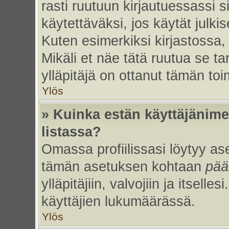
rasti ruutuun kirjautuessassi s
käytettäväksi, jos käytät julk
Kuten esimerkiksi kirjastossa, 
Mikäli et näe tätä ruutua se ta
ylläpitäjä on ottanut tämän to
Ylös
» Kuinka estän käyttäjänime
listassa?
Omassa profiilissasi löytyy a
tämän asetuksen kohtaan
pää
ylläpitäjiin, valvojiin ja itselles
käyttäjien lukumäärässä.
Ylös