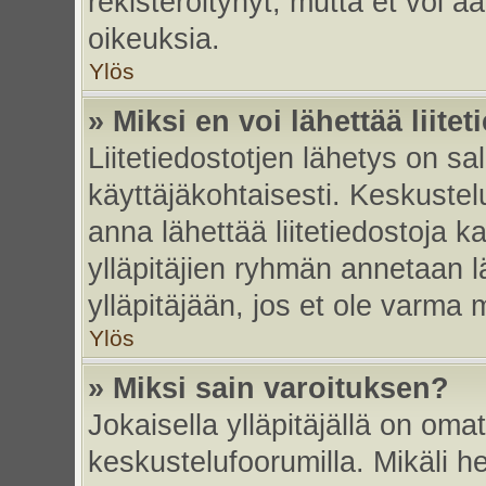
rekisteröitynyt, mutta et voi ää
oikeuksia.
Ylös
» Miksi en voi lähettää liite
Liitetiedostotjen lähetys on sal
käyttäjäkohtaisesti. Keskustelu
anna lähettää liitetiedostoja ka
ylläpitäjien ryhmän annetaan lä
ylläpitäjään, jos et ole varma mi
Ylös
» Miksi sain varoituksen?
Jokaisella ylläpitäjällä on oma
keskustelufoorumilla. Mikäli he