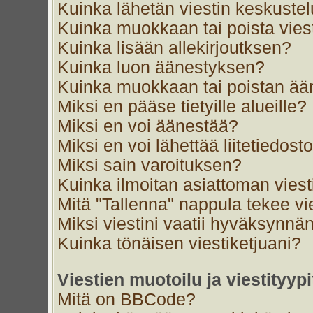
Kuinka lähetän viestin keskustel
Kuinka muokkaan tai poista vies
Kuinka lisään allekirjoutksen?
Kuinka luon äänestyksen?
Kuinka muokkaan tai poistan ä
Miksi en pääse tietyille alueille?
Miksi en voi äänestää?
Miksi en voi lähettää liitetiedost
Miksi sain varoituksen?
Kuinka ilmoitan asiattoman viest
Mitä "Tallenna" nappula tekee v
Miksi viestini vaatii hyväksynnä
Kuinka tönäisen viestiketjuani?
Viestien muotoilu ja viestityypi
Mitä on BBCode?