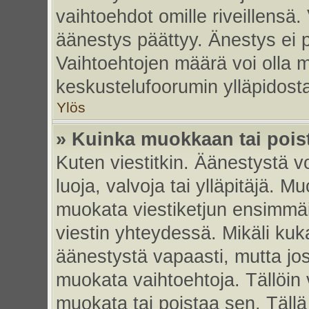
vaihtoehdot omille riveillensä.
äänestys päättyy. Änestys ei p
Vaihtoehtojen määrä voi olla my
keskustelufoorumin ylläpidost
Ylös
» Kuinka muokkaan tai pois
Kuten viestitkin. Äänestystä 
luoja, valvoja tai ylläpitäjä. 
muokata viestiketjun ensimmäi
viestin yhteydessä. Mikäli kuk
äänestystä vapaasti, mutta jos
muokata vaihtoehtoja. Tällöin va
muokata tai poistaa sen. Täll