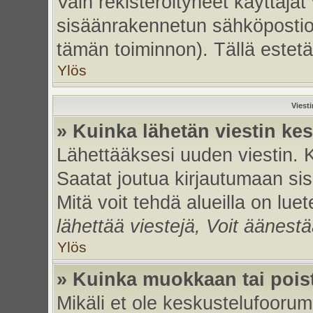
Vain rekisteröityneet käyttäjät
sisäänrakennetun sähköpostiohje
tämän toiminnon). Tällä estetä
Ylös
Viest
» Kuinka lähetän viestin ke
Lähettääksesi uuden viestin. 
Saatat joutua kirjautumaan sis
Mitä voit tehdä alueilla on luet
lähettää viestejä, Voit äänestä
Ylös
» Kuinka muokkaan tai poist
Mikäli et ole keskustelufoorumi