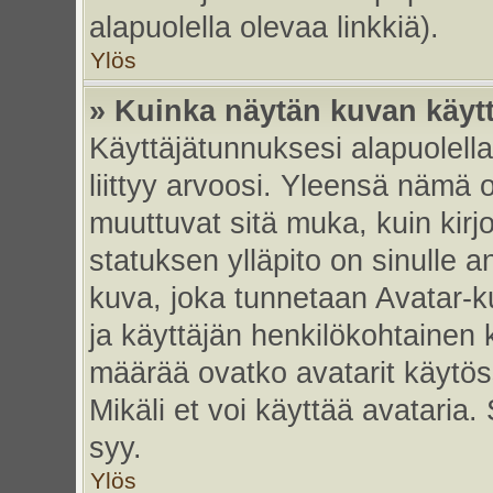
alapuolella olevaa linkkiä).
Ylös
» Kuinka näytän kuvan käyt
Käyttäjätunnuksesi alapuolell
liittyy arvoosi. Yleensä nämä ov
muuttuvat sitä muka, kuin kirj
statuksen ylläpito on sinulle a
kuva, joka tunnetaan Avatar-
ja käyttäjän henkilökohtainen 
määrää ovatko avatarit käytöss
Mikäli et voi käyttää avataria.
syy.
Ylös