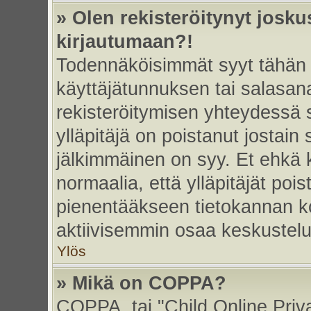
» Olen rekisteröitynyt josk
kirjautumaan?!
Todennäköisimmät syyt tähän 
käyttäjätunnuksen tai salasan
rekisteröitymisen yhteydessä s
ylläpitäjä on poistanut jostain
jälkimmäinen on syy. Et ehkä k
normaalia, että ylläpitäjät poist
pienentääkseen tietokannan ko
aktiivisemmin osaa keskustelu
Ylös
» Mikä on COPPA?
COPPA, tai "Child Online Priv