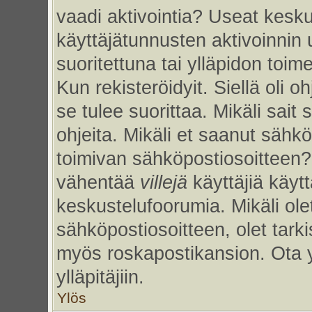
vaadi aktivointia? Useat kesku
käyttäjätunnusten aktivoinnin uu
suoritettuna tai ylläpidon toim
Kun rekisteröidyit. Siellä oli 
se tulee suorittaa. Mikäli sait 
ohjeita. Mikäli et saanut sähk
toimivan sähköpostiosoitteen?
vähentää
villejä
käyttäjiä käy
keskustelufoorumia. Mikäli ole
sähköpostiosoitteen, olet tarkis
myös roskapostikansion. Ota 
ylläpitäjiin.
Ylös