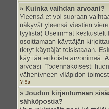
» Kuinka vaihdan arvoani?
Yleensä et voi suoraan vaihta
näkyvät yleensä viestien vier
tyylistä) Useimmat keskustelu
osoittamaan käyttäjän kirjoitt
tietyt käyttäjät toisistaaan. Esi
käyttää erikoista arvonimeä. Äl
arvoasi. Todennäköisesti huom
vähentyneen ylläpidon toimest
Ylös
» Joudun kirjautumaan sisää
sähköpostia?