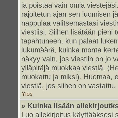
ja poistaa vain omia viestejäsi
rajoitetun ajan sen luomisen j
nappulaa valitsemastasi viesti
viestiisi. Siihen lisätään pie
tapahtuneen, kun palaat luke
lukumäärä, kuinka monta kert
näkyy vain, jos viestiin on jo v
ylläpitäjä muokkaa viestiä. (He
muokattu ja miksi). Huomaa, et
viestiä, jos siihen on vastattu.
Ylös
» Kuinka lisään allekirjoutk
Luo allekirjoitus käyttääksesi