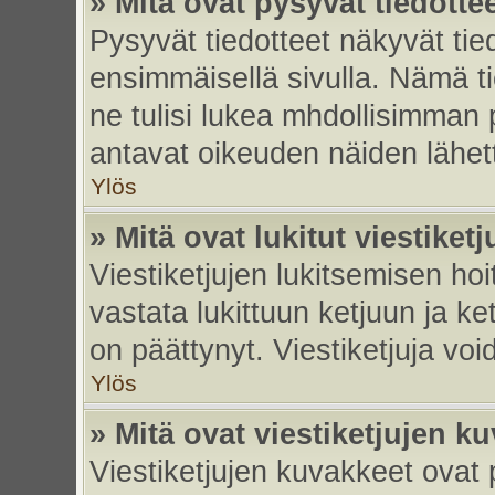
» Mitä ovat pysyvät tiedotte
Pysyvät tiedotteet näkyvät tied
ensimmäisellä sivulla. Nämä ti
ne tulisi lukea mhdollisimman p
antavat oikeuden näiden lähe
Ylös
» Mitä ovat lukitut viestiketj
Viestiketjujen lukitsemisen hoit
vastata lukittuun ketjuun ja k
on päättynyt. Viestiketjuja vo
Ylös
» Mitä ovat viestiketjujen k
Viestiketjujen kuvakkeet ovat pi