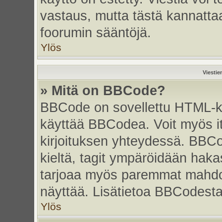
vastaus, mutta tästä kannattaa
foorumin sääntöjä.
Ylös
Viestie
» Mitä on BBCode?
BBCode on sovellettu HTML-kiel
käyttää BBCodea. Voit myös i
kirjoituksen yhteydessä. BBCo
kieltä, tagit ympäröidään hakasu
tarjoaa myös paremmat mahdoll
näyttää. Lisätietoa BBCodesta s
Ylös