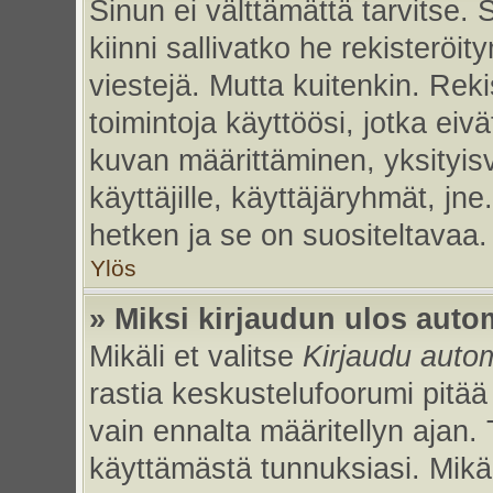
Sinun ei välttämättä tarvitse. 
kiinni sallivatko he rekisteröi
viestejä. Mutta kuitenkin. Rek
toimintoja käyttöösi, jotka eivät
kuvan määrittäminen, yksityisv
käyttäjille, käyttäjäryhmät, jn
hetken ja se on suositeltavaa.
Ylös
» Miksi kirjaudun ulos auto
Mikäli et valitse
Kirjaudu autom
rastia keskustelufoorumi pitää
vain ennalta määritellyn ajan. 
käyttämästä tunnuksiasi. Mikäl