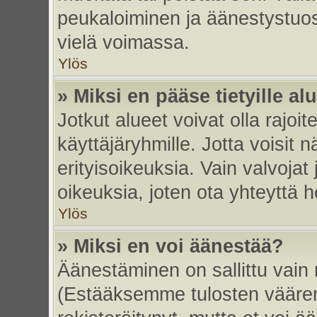
peukaloiminen ja äänestystuo
vielä voimassa.
Ylös
» Miksi en pääse tietyille alu
Jotkut alueet voivat olla rajoitett
käyttäjäryhmille. Jotta voisit nä
erityisoikeuksia. Vain valvojat 
oikeuksia, joten ota yhteyttä h
Ylös
» Miksi en voi äänestää?
Äänestäminen on sallittu vain re
(Estääksemme tulosten väärent