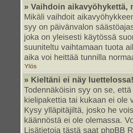
» Vaihdoin aikavyöhykettä, m
Mikäli vaihdoit aikavyöhykkee
syy on päivänvalon säästöajas
joka on yleisesti käytössä su
suuniteltu vaihtamaan tuota ai
aika voi heittää tunnilla norma
Ylös
» Kieltäni ei näy luettelossa
Todennäköisin syy on se, että 
kielipakettia tai kukaan ei ole 
Kysy ylläpitäjiltä, josko he vo
käännöstä ei ole olemassa. Vo
Lisätietoja tästä saat phpBB R