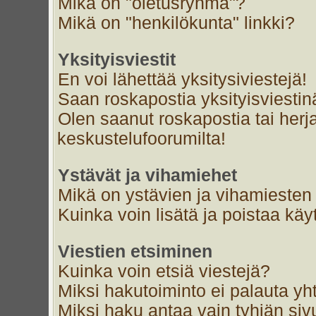
Mikä on "oletusryhmä"?
Mikä on "henkilökunta" linkki?
Yksityisviestit
En voi lähettää yksitysiviestejä!
Saan roskapostia yksityisviestin
Olen saanut roskapostia tai herja
keskustelufoorumilta!
Ystävät ja vihamiehet
Mikä on ystävien ja vihamiesten 
Kuinka voin lisätä ja poistaa käyt
Viestien etsiminen
Kuinka voin etsiä viestejä?
Miksi hakutoiminto ei palauta yh
Miksi haku antaa vain tyhjän siv