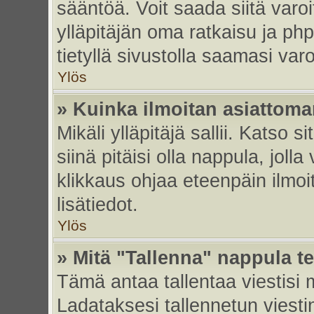
sääntöä. Voit saada siitä var
ylläpitäjän oma ratkaisu ja p
tietyllä sivustolla saamasi va
Ylös
» Kuinka ilmoitan asiattoman
Mikäli ylläpitäjä sallii. Katso s
siinä pitäisi olla nappula, joll
klikkaus ohjaa eteenpäin ilmoi
lisätiedot.
Ylös
» Mitä "Tallenna" nappula t
Tämä antaa tallentaa viestisi
Ladataksesi tallennetun viesti