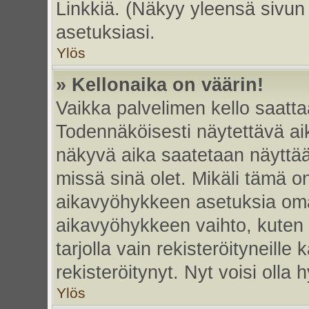
Linkkiä. (Näkyy yleensä sivun
asetuksiasi.
Ylös
» Kellonaika on väärin!
Vaikka palvelimen kello saatta
Todennäköisesti näytettävä ai
näkyvä aika saatetaan näyttä
missä sinä olet. Mikäli tämä o
aikavyöhykkeen asetuksia omas
aikavyöhykkeen vaihto, kuten 
tarjolla vain rekisteröityneille k
rekisteröitynyt. Nyt voisi olla h
Ylös