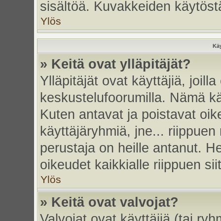
sisältöä. Kuvakkeiden käytöstä
Ylös
Käy
» Keitä ovat ylläpitäjät?
Ylläpitäjät ovat käyttäjiä, joi
keskustelufoorumilla. Nämä käy
Kuten antavat ja poistavat oikeu
käyttäjäryhmiä, jne... riippue
perustaja on heille antanut. He
oikeudet kaikkialle riippuen sii
Ylös
» Keitä ovat valvojat?
Valvojat ovat käyttäjiä (tai ry