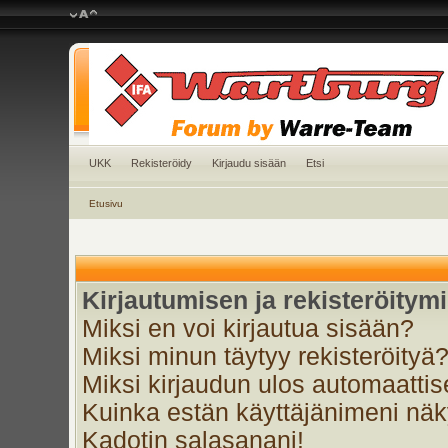
UKK
Rekisteröidy
Kirjaudu sisään
Etsi
Etusivu
Kirjautumisen ja rekisteröitym
Miksi en voi kirjautua sisään?
Miksi minun täytyy rekisteröityä
Miksi kirjaudun ulos automaattis
Kuinka estän käyttäjänimeni näky
Kadotin salasanani!