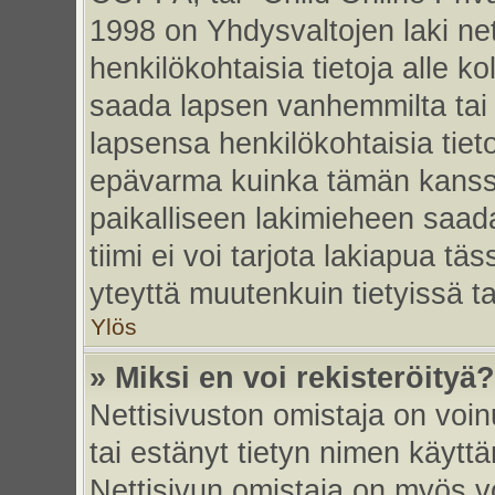
1998 on Yhdysvaltojen laki nett
henkilökohtaisia tietoja alle k
saada lapsen vanhemmilta tai hu
lapsensa henkilökohtaisia tiet
epävarma kuinka tämän kanssa
paikalliseen lakimieheen saa
tiimi ei voi tarjota lakiapua tä
yteyttä muutenkuin tietyissä t
Ylös
» Miksi en voi rekisteröityä?
Nettisivuston omistaja on voinu
tai estänyt tietyn nimen käytt
Nettisivun omistaja on myös vo