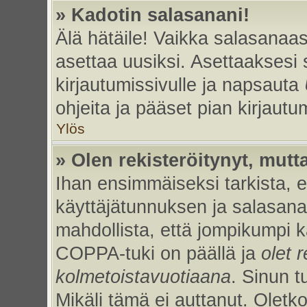
» Kadotin salasanani!
Älä hätäile! Vaikka salasanaas
asettaa uusiksi. Asettaaksesi
kirjautumissivulle ja napsauta
ohjeita ja pääset pian kirjaut
Ylös
» Olen rekisteröitynyt, mutta
Ihan ensimmäiseksi tarkista, et
käyttäjätunnuksen ja salasan
mahdollista, että jompikumpi k
COPPA-tuki on päällä ja
olet r
kolmetoistavuotiaana
. Sinun t
Mikäli tämä ei auttanut. Oletk