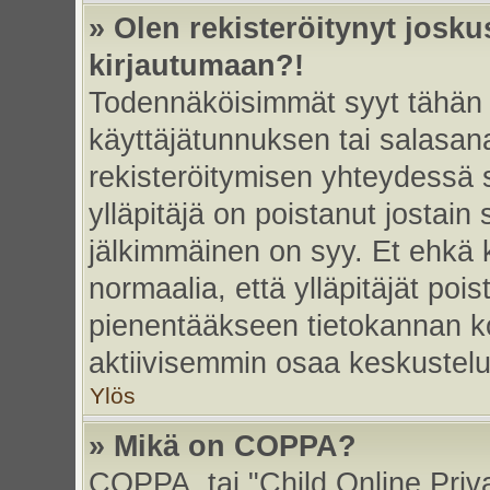
» Olen rekisteröitynyt josk
kirjautumaan?!
Todennäköisimmät syyt tähän 
käyttäjätunnuksen tai salasan
rekisteröitymisen yhteydessä s
ylläpitäjä on poistanut jostain
jälkimmäinen on syy. Et ehkä k
normaalia, että ylläpitäjät poist
pienentääkseen tietokannan ko
aktiivisemmin osaa keskustelu
Ylös
» Mikä on COPPA?
COPPA, tai "Child Online Priv