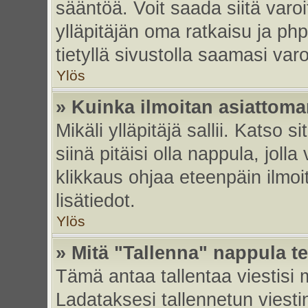
sääntöä. Voit saada siitä var
ylläpitäjän oma ratkaisu ja p
tietyllä sivustolla saamasi va
Ylös
» Kuinka ilmoitan asiattoman
Mikäli ylläpitäjä sallii. Katso s
siinä pitäisi olla nappula, joll
klikkaus ohjaa eteenpäin ilmoi
lisätiedot.
Ylös
» Mitä "Tallenna" nappula t
Tämä antaa tallentaa viestisi
Ladataksesi tallennetun viesti