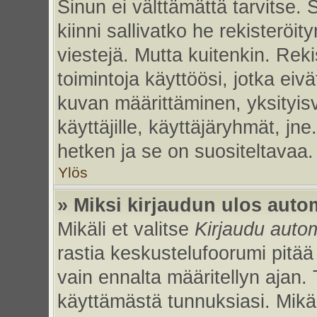
Sinun ei välttämättä tarvitse. 
kiinni sallivatko he rekisteröi
viestejä. Mutta kuitenkin. Rek
toimintoja käyttöösi, jotka eivät
kuvan määrittäminen, yksityisv
käyttäjille, käyttäjäryhmät, jn
hetken ja se on suositeltavaa.
Ylös
» Miksi kirjaudun ulos auto
Mikäli et valitse
Kirjaudu autom
rastia keskustelufoorumi pitää
vain ennalta määritellyn ajan. 
käyttämästä tunnuksiasi. Mikäl