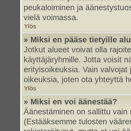
peukaloiminen ja äänestystuo
vielä voimassa.
Ylös
» Miksi en pääse tietyille alu
Jotkut alueet voivat olla rajoitett
käyttäjäryhmille. Jotta voisit nä
erityisoikeuksia. Vain valvojat 
oikeuksia, joten ota yhteyttä h
Ylös
» Miksi en voi äänestää?
Äänestäminen on sallittu vain re
(Estääksemme tulosten väärent