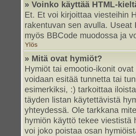
» Voinko käyttää HTML-kielt
Et. Et voi kirjoittaa viesteihin
rakentuvan sen avulla. Useat 
myös BBCode muodossa ja voit 
Ylös
» Mitä ovat hymiöt?
Hymiöt tai emootio-ikonit ovat 
voidaan esitää tunnetta tai tun
esimerkiksi, :) tarkoittaa iloista
täyden listan käytettävistä hym
yhteydessä. Ole tarkkana miten
hymiön käyttö tekee viestistä 
voi joko poistaa osan hymiöistä