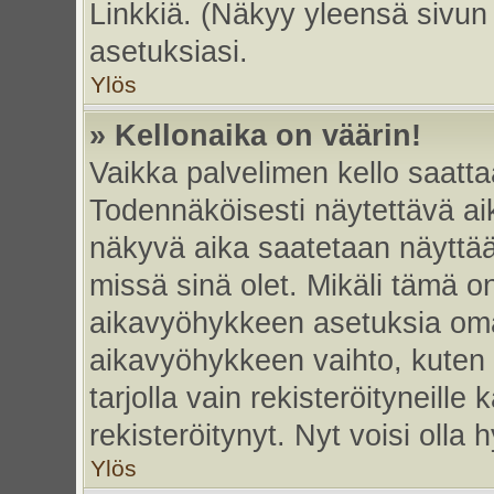
Linkkiä. (Näkyy yleensä sivun
asetuksiasi.
Ylös
» Kellonaika on väärin!
Vaikka palvelimen kello saatta
Todennäköisesti näytettävä ai
näkyvä aika saatetaan näyttä
missä sinä olet. Mikäli tämä o
aikavyöhykkeen asetuksia omas
aikavyöhykkeen vaihto, kuten 
tarjolla vain rekisteröityneille k
rekisteröitynyt. Nyt voisi olla h
Ylös