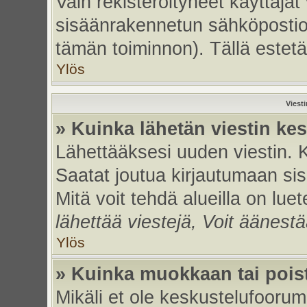
Vain rekisteröityneet käyttäjät
sisäänrakennetun sähköpostiohje
tämän toiminnon). Tällä estetä
Ylös
Viest
» Kuinka lähetän viestin ke
Lähettääksesi uuden viestin. 
Saatat joutua kirjautumaan sis
Mitä voit tehdä alueilla on luet
lähettää viestejä, Voit äänestä
Ylös
» Kuinka muokkaan tai poist
Mikäli et ole keskustelufoorumi