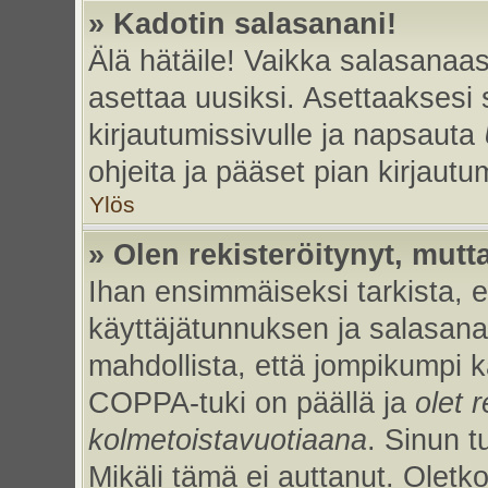
» Kadotin salasanani!
Älä hätäile! Vaikka salasanaas
asettaa uusiksi. Asettaaksesi
kirjautumissivulle ja napsauta
ohjeita ja pääset pian kirjaut
Ylös
» Olen rekisteröitynyt, mutta
Ihan ensimmäiseksi tarkista, et
käyttäjätunnuksen ja salasan
mahdollista, että jompikumpi k
COPPA-tuki on päällä ja
olet r
kolmetoistavuotiaana
. Sinun t
Mikäli tämä ei auttanut. Oletk