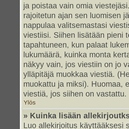
ja poistaa vain omia viestejäsi
rajoitetun ajan sen luomisen j
nappulaa valitsemastasi viesti
viestiisi. Siihen lisätään pie
tapahtuneen, kun palaat luke
lukumäärä, kuinka monta kert
näkyy vain, jos viestiin on jo v
ylläpitäjä muokkaa viestiä. (He
muokattu ja miksi). Huomaa, et
viestiä, jos siihen on vastattu.
Ylös
» Kuinka lisään allekirjoutk
Luo allekirjoitus käyttääksesi