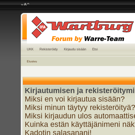
UKK
Rekisteröidy
Kirjaudu sisään
Etsi
Etusivu
Kirjautumisen ja rekisteröitym
Miksi en voi kirjautua sisään?
Miksi minun täytyy rekisteröityä
Miksi kirjaudun ulos automaattis
Kuinka estän käyttäjänimeni näky
Kadotin salasanani!