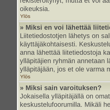
rekisteröitynyt, mutta et voi ää
oikeuksia.
Ylös
» Miksi en voi lähettää liite
Liitetiedostotjen lähetys on sal
käyttäjäkohtaisesti. Keskustelu
anna lähettää liitetiedostoja ka
ylläpitäjien ryhmän annetaan lä
ylläpitäjään, jos et ole varma mi
Ylös
» Miksi sain varoituksen?
Jokaisella ylläpitäjällä on oma
keskustelufoorumilla. Mikäli he