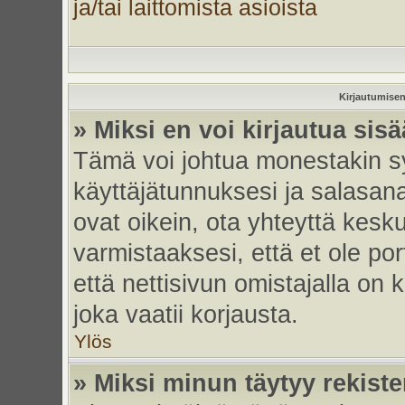
ja/tai laittomista asioista
Kirjautumisen
» Miksi en voi kirjautua sis
Tämä voi johtua monestakin sy
käyttäjätunnuksesi ja salasanas
ovat oikein, ota yhteyttä kesk
varmistaaksesi, että et ole por
että nettisivun omistajalla on 
joka vaatii korjausta.
Ylös
» Miksi minun täytyy rekiste