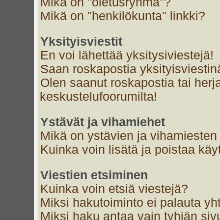
Mikä on "oletusryhmä"?
Mikä on "henkilökunta" linkki?
Yksityisviestit
En voi lähettää yksitysiviestejä!
Saan roskapostia yksityisviestin
Olen saanut roskapostia tai herja
keskustelufoorumilta!
Ystävät ja vihamiehet
Mikä on ystävien ja vihamiesten 
Kuinka voin lisätä ja poistaa käyt
Viestien etsiminen
Kuinka voin etsiä viestejä?
Miksi hakutoiminto ei palauta yh
Miksi haku antaa vain tyhjän siv