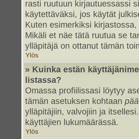
rasti ruutuun kirjautuessassi s
käytettäväksi, jos käytät julk
Kuten esimerkiksi kirjastossa, 
Mikäli et näe tätä ruutua se ta
ylläpitäjä on ottanut tämän to
Ylös
» Kuinka estän käyttäjänime
listassa?
Omassa profiilissasi löytyy a
tämän asetuksen kohtaan
pää
ylläpitäjiin, valvojiin ja itselles
käyttäjien lukumäärässä.
Ylös