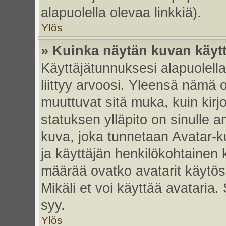
alapuolella olevaa linkkiä).
Ylös
» Kuinka näytän kuvan käyt
Käyttäjätunnuksesi alapuolell
liittyy arvoosi. Yleensä nämä ov
muuttuvat sitä muka, kuin kirj
statuksen ylläpito on sinulle a
kuva, joka tunnetaan Avatar-
ja käyttäjän henkilökohtainen 
määrää ovatko avatarit käytöss
Mikäli et voi käyttää avataria.
syy.
Ylös