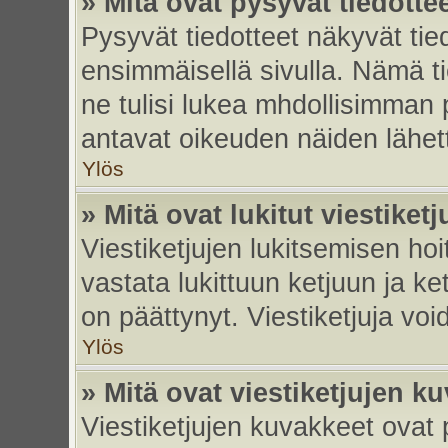
» Mitä ovat pysyvät tiedotte
Pysyvät tiedotteet näkyvät tied
ensimmäisellä sivulla. Nämä ti
ne tulisi lukea mhdollisimman p
antavat oikeuden näiden lähe
Ylös
» Mitä ovat lukitut viestiketj
Viestiketjujen lukitsemisen hoit
vastata lukittuun ketjuun ja k
on päättynyt. Viestiketjuja vo
Ylös
» Mitä ovat viestiketjujen k
Viestiketjujen kuvakkeet ovat pi