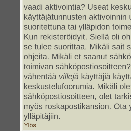
vaadi aktivointia? Useat kesku
käyttäjätunnusten aktivoinnin uu
suoritettuna tai ylläpidon toim
Kun rekisteröidyit. Siellä oli 
se tulee suorittaa. Mikäli sait 
ohjeita. Mikäli et saanut sähk
toimivan sähköpostiosoitteen?
vähentää
villejä
käyttäjiä käy
keskustelufoorumia. Mikäli ole
sähköpostiosoitteen, olet tarkis
myös roskapostikansion. Ota 
ylläpitäjiin.
Ylös