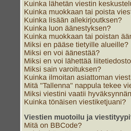
Kuinka lähetän viestin keskustel
Kuinka muokkaan tai poista vies
Kuinka lisään allekirjoutksen?
Kuinka luon äänestyksen?
Kuinka muokkaan tai poistan ä
Miksi en pääse tietyille alueille?
Miksi en voi äänestää?
Miksi en voi lähettää liitetiedost
Miksi sain varoituksen?
Kuinka ilmoitan asiattoman viest
Mitä "Tallenna" nappula tekee v
Miksi viestini vaatii hyväksynnä
Kuinka tönäisen viestiketjuani?
Viestien muotoilu ja viestityypi
Mitä on BBCode?