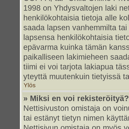
1998 on Yhdysvaltojen laki nett
henkilökohtaisia tietoja alle k
saada lapsen vanhemmilta tai hu
lapsensa henkilökohtaisia tiet
epävarma kuinka tämän kanssa
paikalliseen lakimieheen saa
tiimi ei voi tarjota lakiapua tä
yteyttä muutenkuin tietyissä t
Ylös
» Miksi en voi rekisteröityä?
Nettisivuston omistaja on voinu
tai estänyt tietyn nimen käytt
Nettisivun omistaja on myös vo