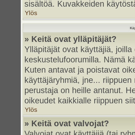
sisältöä. Kuvakkeiden käytöstä
Ylös
Käy
» Keitä ovat ylläpitäjät?
Ylläpitäjät ovat käyttäjiä, joi
keskustelufoorumilla. Nämä käy
Kuten antavat ja poistavat oikeu
käyttäjäryhmiä, jne... riippue
perustaja on heille antanut. He
oikeudet kaikkialle riippuen sii
Ylös
» Keitä ovat valvojat?
Valvojat ovat käyttäjiä (tai ry