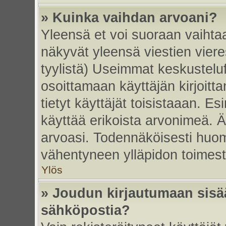
» Kuinka vaihdan arvoani?
Yleensä et voi suoraan vaihta
näkyvät yleensä viestien vier
tyylistä) Useimmat keskustelu
osoittamaan käyttäjän kirjoitt
tietyt käyttäjät toisistaaan. Esi
käyttää erikoista arvonimeä. Äl
arvoasi. Todennäköisesti huom
vähentyneen ylläpidon toimest
Ylös
» Joudun kirjautumaan sisää
sähköpostia?