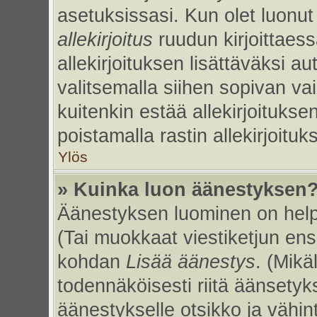
asetuksissasi. Kun olet luonut 
allekirjoitus
ruudun kirjoittaessa
allekirjoituksen lisättäväksi au
valitsemalla siihen sopivan va
kuitenkin estää allekirjoitukse
poistamalla rastin allekirjoituks
Ylös
» Kuinka luon äänestyksen
Äänestyksen luominen on helpp
(Tai muokkaat viestiketjun ens
kohdan
Lisää äänestys
. (Mikäl
todennäköisesti riitä äänsety
äänestykselle otsikko ja vähin