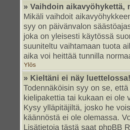
» Vaihdoin aikavyöhykettä, m
Mikäli vaihdoit aikavyöhykkee
syy on päivänvalon säästöajas
joka on yleisesti käytössä su
suuniteltu vaihtamaan tuota ai
aika voi heittää tunnilla norma
Ylös
» Kieltäni ei näy luettelossa
Todennäköisin syy on se, että 
kielipakettia tai kukaan ei ole 
Kysy ylläpitäjiltä, josko he vo
käännöstä ei ole olemassa. Vo
Lisätietoja tästä saat phpBB R