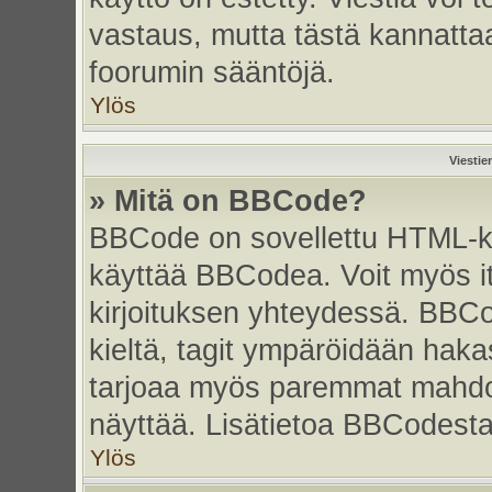
vastaus, mutta tästä kannattaa
foorumin sääntöjä.
Ylös
Viestie
» Mitä on BBCode?
BBCode on sovellettu HTML-kiel
käyttää BBCodea. Voit myös i
kirjoituksen yhteydessä. BBCo
kieltä, tagit ympäröidään hakasu
tarjoaa myös paremmat mahdoll
näyttää. Lisätietoa BBCodesta s
Ylös