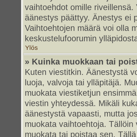
vaihtoehdot omille riveillensä.
äänestys päättyy. Änestys ei p
Vaihtoehtojen määrä voi olla my
keskustelufoorumin ylläpidost
Ylös
» Kuinka muokkaan tai pois
Kuten viestitkin. Äänestystä 
luoja, valvoja tai ylläpitäjä. 
muokata viestiketjun ensimmäi
viestin yhteydessä. Mikäli kuk
äänestystä vapaasti, mutta jos
muokata vaihtoehtoja. Tällöin va
muokata tai poistaa sen. Täll