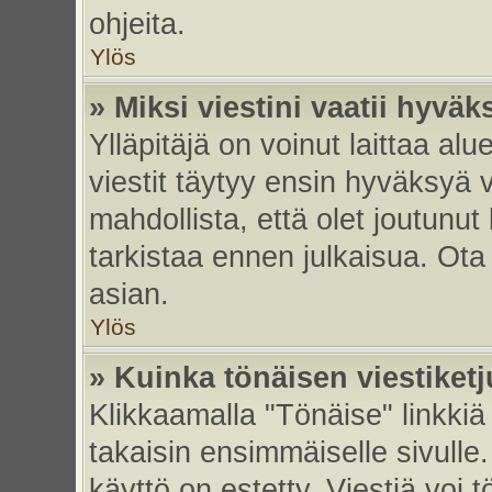
ohjeita.
Ylös
» Miksi viestini vaatii hyvä
Ylläpitäjä on voinut laittaa alu
viestit täytyy ensin hyväksyä 
mahdollista, että olet joutunut
tarkistaa ennen julkaisua. Ota y
asian.
Ylös
» Kuinka tönäisen viestiket
Klikkaamalla "Tönäise" linkkiä 
takaisin ensimmäiselle sivulle.
käyttö on estetty. Viestiä voi t