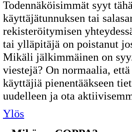
Todennäköisimmät syyt tähä
käyttäjätunnuksen tai salasa
rekisteröitymisen yhteydessä
tai ylläpitäjä on poistanut j
Mikäli jälkimmäinen on syy. 
viestejä? On normaalia, että y
käyttäjiä pienentääkseen ti
uudelleen ja ota aktiivisemm
Ylös