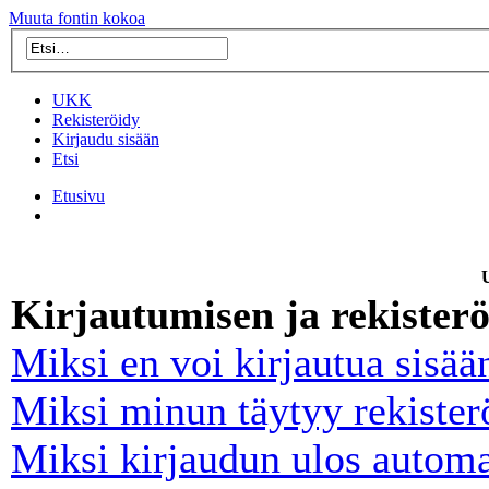
Muuta fontin kokoa
UKK
Rekisteröidy
Kirjaudu sisään
Etsi
Etusivu
U
Kirjautumisen ja rekister
Miksi en voi kirjautua sisää
Miksi minun täytyy rekister
Miksi kirjaudun ulos automa