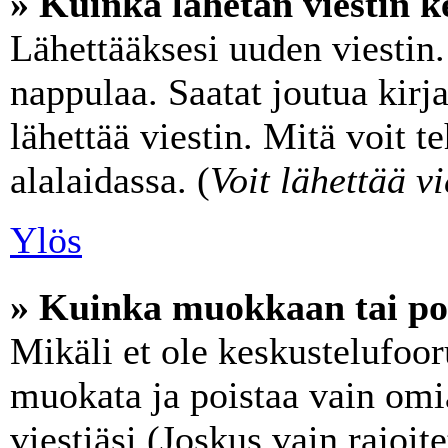
» Kuinka lähetän viestin k
Lähettääksesi uuden viestin
nappulaa. Saatat joutua kir
lähettää viestin. Mitä voit t
alalaidassa. (
Voit lähettää vi
Ylös
» Kuinka muokkaan tai poi
Mikäli et ole keskustelufooru
muokata ja poistaa vain omi
viestiäsi (Joskus vain rajoit