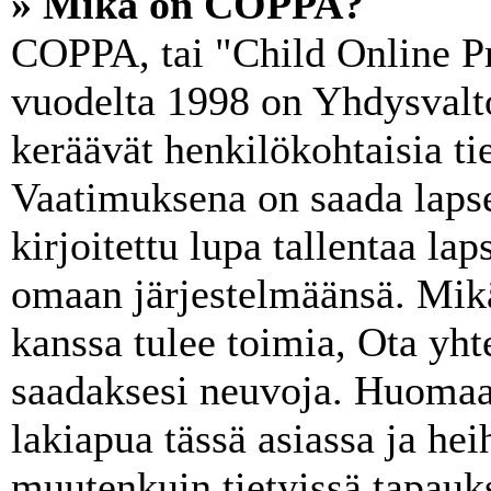
» Mikä on COPPA?
COPPA, tai "Child Online Pr
vuodelta 1998 on Yhdysvaltoj
keräävät henkilökohtaisia tie
Vaatimuksena on saada lapse
kirjoitettu lupa tallentaa la
omaan järjestelmäänsä. Mik
kanssa tulee toimia, Ota yht
saadaksesi neuvoja. Huomaa,
lakiapua tässä asiassa ja heih
muutenkuin tietyissä tapauks