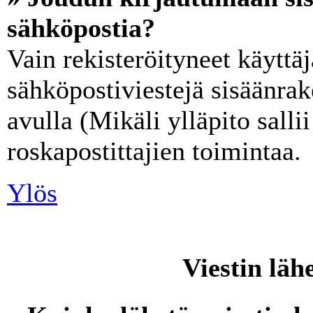
sähköpostia?
Vain rekisteröityneet käyttäj
sähköpostiviestejä sisäänra
avulla (Mikäli ylläpito salli
roskapostittajien toimintaa.
Ylös
Viestin läh