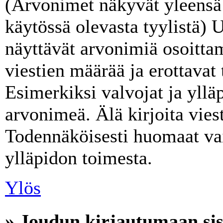
(Arvonimet näkyvät yleensä 
käytössä olevasta tyylistä)
näyttävät arvonimiä osoitta
viestien määrää ja erottavat t
Esimerkiksi valvojat ja ylläp
arvonimeä. Älä kirjoita vies
Todennäköisesti huomaat va
ylläpidon toimesta.
Ylös
» Joudun kirjautumaan sis