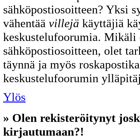
sähköpostiosoitteen? Yksi s
vähentää
villejä
käyttäjiä k
keskustelufoorumia. Mikäli 
sähköpostiosoitteen, olet tark
täynnä ja myös roskapostika
keskustelufoorumin ylläpitäj
Ylös
» Olen rekisteröitynyt jos
kirjautumaan?!