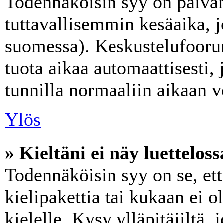
Todennäköisin syy on päivän
tuttavallisemmin kesäaika, j
suomessa). Keskustelufoorum
tuota aikaa automaattisesti, 
tunnilla normaaliin aikaan v
Ylös
» Kieltäni ei näy luetteloss
Todennäköisin syy on se, ett
kielipakettia tai kukaan ei o
kielelle. Kysy ylläpitäjiltä,