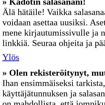
» Kadotin salasanani!
Älä hätäile! Vaikka salasana
voidaan asettaa uusiksi. Ase
mene kirjautumissivulle ja 
linkkiä. Seuraa ohjeita ja p
Ylös
» Olen rekisteröitynyt, mut
Ihan ensimmäiseksi tarkista,
käyttäjätunnuksen ja salasa
on mahdollista, että jompik