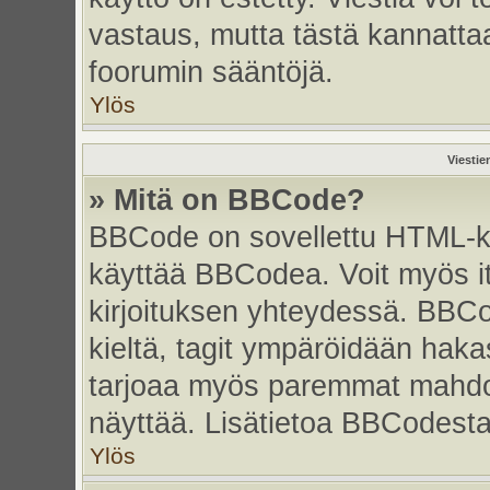
vastaus, mutta tästä kannattaa
foorumin sääntöjä.
Ylös
Viestie
» Mitä on BBCode?
BBCode on sovellettu HTML-kiel
käyttää BBCodea. Voit myös i
kirjoituksen yhteydessä. BBCo
kieltä, tagit ympäröidään hakasu
tarjoaa myös paremmat mahdoll
näyttää. Lisätietoa BBCodesta s
Ylös