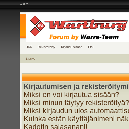
UKK
Rekisteröidy
Kirjaudu sisään
Etsi
Etusivu
Kirjautumisen ja rekisteröitym
Miksi en voi kirjautua sisään?
Miksi minun täytyy rekisteröityä
Miksi kirjaudun ulos automaattis
Kuinka estän käyttäjänimeni näky
Kadotin salasanani!