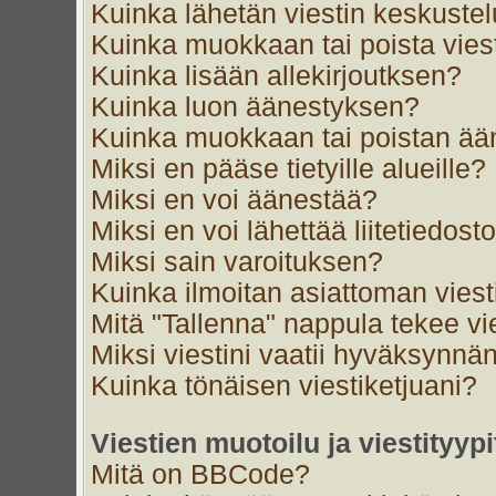
Kuinka lähetän viestin keskustel
Kuinka muokkaan tai poista vies
Kuinka lisään allekirjoutksen?
Kuinka luon äänestyksen?
Kuinka muokkaan tai poistan ä
Miksi en pääse tietyille alueille?
Miksi en voi äänestää?
Miksi en voi lähettää liitetiedost
Miksi sain varoituksen?
Kuinka ilmoitan asiattoman viest
Mitä "Tallenna" nappula tekee v
Miksi viestini vaatii hyväksynnä
Kuinka tönäisen viestiketjuani?
Viestien muotoilu ja viestityypi
Mitä on BBCode?