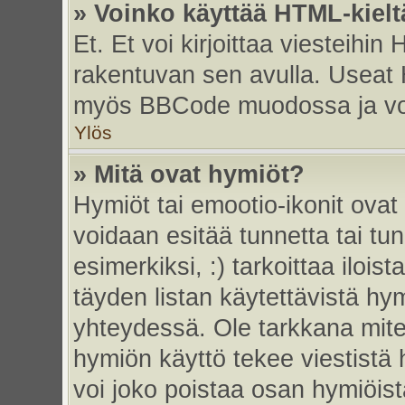
» Voinko käyttää HTML-kielt
Et. Et voi kirjoittaa viesteihin
rakentuvan sen avulla. Useat 
myös BBCode muodossa ja voit 
Ylös
» Mitä ovat hymiöt?
Hymiöt tai emootio-ikonit ovat 
voidaan esitää tunnetta tai tun
esimerkiksi, :) tarkoittaa iloista
täyden listan käytettävistä hym
yhteydessä. Ole tarkkana miten
hymiön käyttö tekee viestistä 
voi joko poistaa osan hymiöistä