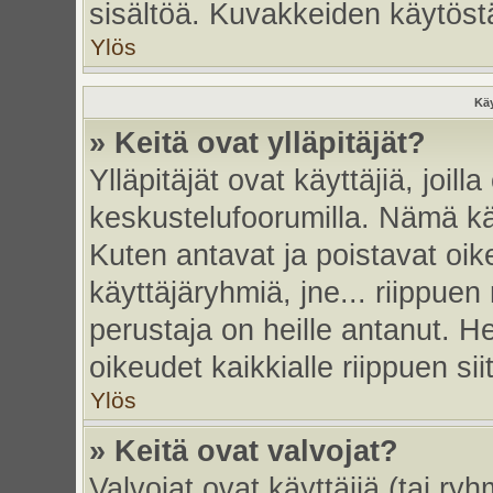
sisältöä. Kuvakkeiden käytöstä
Ylös
Käy
» Keitä ovat ylläpitäjät?
Ylläpitäjät ovat käyttäjiä, joi
keskustelufoorumilla. Nämä käy
Kuten antavat ja poistavat oikeu
käyttäjäryhmiä, jne... riippue
perustaja on heille antanut. He
oikeudet kaikkialle riippuen sii
Ylös
» Keitä ovat valvojat?
Valvojat ovat käyttäjiä (tai ry