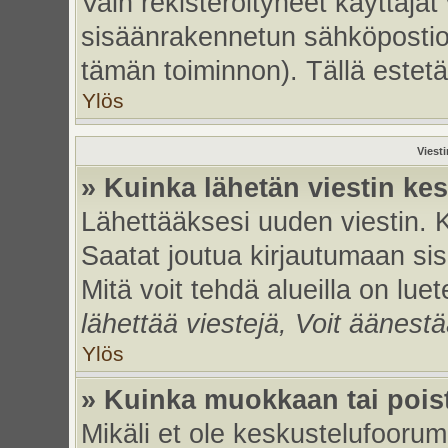
Vain rekisteröityneet käyttäjät
sisäänrakennetun sähköpostiohje
tämän toiminnon). Tällä estetä
Ylös
Viest
» Kuinka lähetän viestin ke
Lähettääksesi uuden viestin. 
Saatat joutua kirjautumaan sis
Mitä voit tehdä alueilla on luet
lähettää viestejä, Voit äänestä
Ylös
» Kuinka muokkaan tai poist
Mikäli et ole keskustelufoorumi