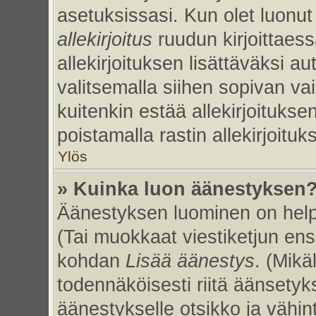
asetuksissasi. Kun olet luonut 
allekirjoitus
ruudun kirjoittaessa
allekirjoituksen lisättäväksi au
valitsemalla siihen sopivan va
kuitenkin estää allekirjoitukse
poistamalla rastin allekirjoituks
Ylös
» Kuinka luon äänestyksen
Äänestyksen luominen on helpp
(Tai muokkaat viestiketjun ens
kohdan
Lisää äänestys
. (Mikäl
todennäköisesti riitä äänsety
äänestykselle otsikko ja vähin