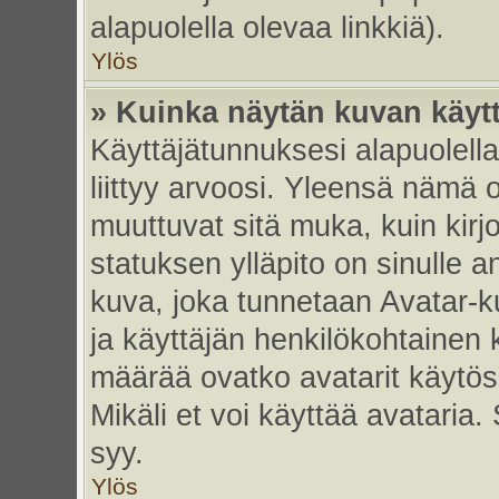
alapuolella olevaa linkkiä).
Ylös
» Kuinka näytän kuvan käyt
Käyttäjätunnuksesi alapuolell
liittyy arvoosi. Yleensä nämä ov
muuttuvat sitä muka, kuin kirj
statuksen ylläpito on sinulle a
kuva, joka tunnetaan Avatar-
ja käyttäjän henkilökohtainen 
määrää ovatko avatarit käytöss
Mikäli et voi käyttää avataria.
syy.
Ylös