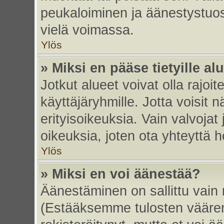
peukaloiminen ja äänestystuo
vielä voimassa.
Ylös
» Miksi en pääse tietyille alu
Jotkut alueet voivat olla rajoitett
käyttäjäryhmille. Jotta voisit nä
erityisoikeuksia. Vain valvojat 
oikeuksia, joten ota yhteyttä h
Ylös
» Miksi en voi äänestää?
Äänestäminen on sallittu vain re
(Estääksemme tulosten väärent