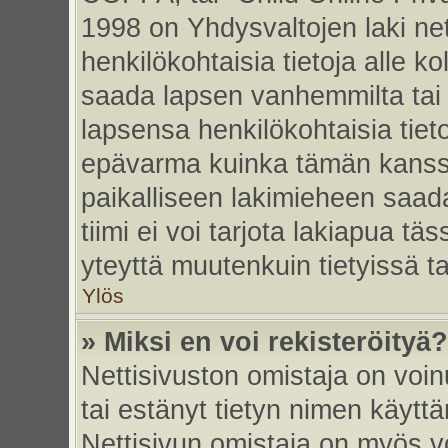
1998 on Yhdysvaltojen laki nett
henkilökohtaisia tietoja alle k
saada lapsen vanhemmilta tai hu
lapsensa henkilökohtaisia tiet
epävarma kuinka tämän kanssa
paikalliseen lakimieheen saa
tiimi ei voi tarjota lakiapua tä
yteyttä muutenkuin tietyissä t
Ylös
» Miksi en voi rekisteröityä?
Nettisivuston omistaja on voinu
tai estänyt tietyn nimen käytt
Nettisivun omistaja on myös vo