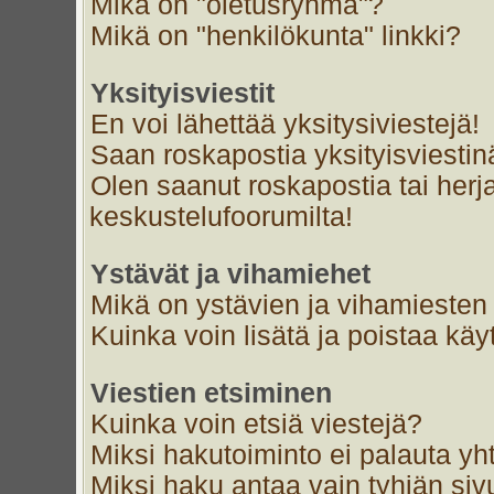
Mikä on "oletusryhmä"?
Mikä on "henkilökunta" linkki?
Yksityisviestit
En voi lähettää yksitysiviestejä!
Saan roskapostia yksityisviestin
Olen saanut roskapostia tai herja
keskustelufoorumilta!
Ystävät ja vihamiehet
Mikä on ystävien ja vihamiesten 
Kuinka voin lisätä ja poistaa käyt
Viestien etsiminen
Kuinka voin etsiä viestejä?
Miksi hakutoiminto ei palauta yh
Miksi haku antaa vain tyhjän siv