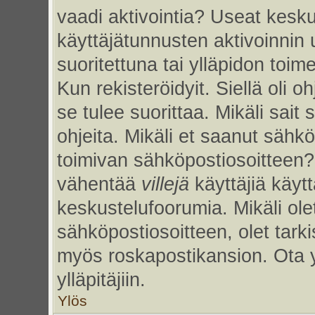
vaadi aktivointia? Useat kesku
käyttäjätunnusten aktivoinnin uu
suoritettuna tai ylläpidon toim
Kun rekisteröidyit. Siellä oli 
se tulee suorittaa. Mikäli sait 
ohjeita. Mikäli et saanut sähk
toimivan sähköpostiosoitteen?
vähentää
villejä
käyttäjiä käy
keskustelufoorumia. Mikäli ole
sähköpostiosoitteen, olet tarkis
myös roskapostikansion. Ota 
ylläpitäjiin.
Ylös