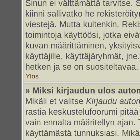
Sinun ei välttämättä tarvitse. 
kiinni sallivatko he rekisteröi
viestejä. Mutta kuitenkin. Rek
toimintoja käyttöösi, jotka eivät
kuvan määrittäminen, yksityisv
käyttäjille, käyttäjäryhmät, jn
hetken ja se on suositeltavaa.
Ylös
» Miksi kirjaudun ulos auto
Mikäli et valitse
Kirjaudu autom
rastia keskustelufoorumi pitää
vain ennalta määritellyn ajan. 
käyttämästä tunnuksiasi. Mikäl