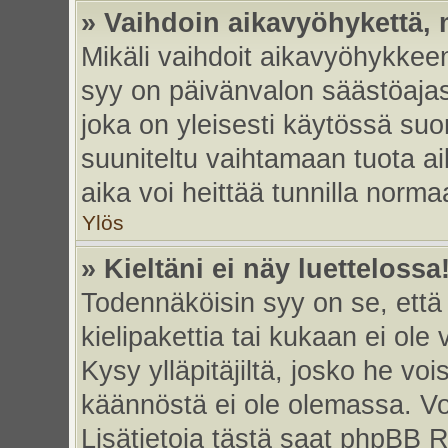
» Vaihdoin aikavyöhykettä, m
Mikäli vaihdoit aikavyöhykkee
syy on päivänvalon säästöajas
joka on yleisesti käytössä su
suuniteltu vaihtamaan tuota ai
aika voi heittää tunnilla norma
Ylös
» Kieltäni ei näy luettelossa
Todennäköisin syy on se, että 
kielipakettia tai kukaan ei ole 
Kysy ylläpitäjiltä, josko he vo
käännöstä ei ole olemassa. Vo
Lisätietoja tästä saat phpBB R