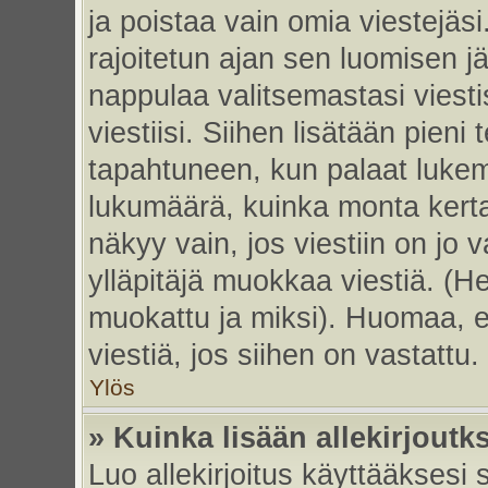
ja poistaa vain omia viestejäsi
rajoitetun ajan sen luomisen j
nappulaa valitsemastasi viesti
viestiisi. Siihen lisätään pie
tapahtuneen, kun palaat luke
lukumäärä, kuinka monta kert
näkyy vain, jos viestiin on jo v
ylläpitäjä muokkaa viestiä. (He
muokattu ja miksi). Huomaa, et
viestiä, jos siihen on vastattu.
Ylös
» Kuinka lisään allekirjoutk
Luo allekirjoitus käyttääksesi