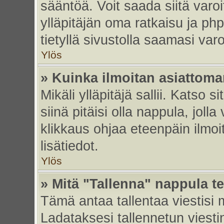
sääntöä. Voit saada siitä var
ylläpitäjän oma ratkaisu ja p
tietyllä sivustolla saamasi va
Ylös
» Kuinka ilmoitan asiattoman
Mikäli ylläpitäjä sallii. Katso s
siinä pitäisi olla nappula, joll
klikkaus ohjaa eteenpäin ilmoi
lisätiedot.
Ylös
» Mitä "Tallenna" nappula t
Tämä antaa tallentaa viestisi
Ladataksesi tallennetun viesti