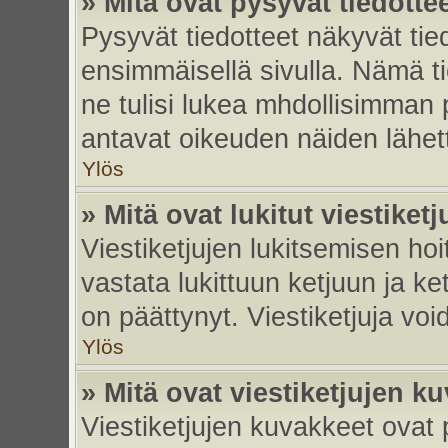
» Mitä ovat pysyvät tiedotte
Pysyvät tiedotteet näkyvät tied
ensimmäisellä sivulla. Nämä ti
ne tulisi lukea mhdollisimman p
antavat oikeuden näiden lähe
Ylös
» Mitä ovat lukitut viestiketj
Viestiketjujen lukitsemisen hoit
vastata lukittuun ketjuun ja k
on päättynyt. Viestiketjuja vo
Ylös
» Mitä ovat viestiketjujen k
Viestiketjujen kuvakkeet ovat pi