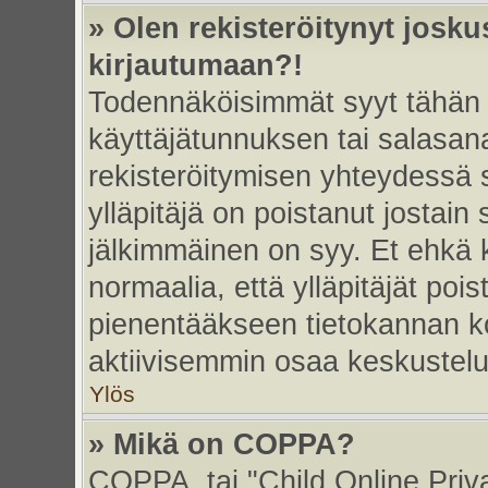
» Olen rekisteröitynyt josk
kirjautumaan?!
Todennäköisimmät syyt tähän 
käyttäjätunnuksen tai salasan
rekisteröitymisen yhteydessä s
ylläpitäjä on poistanut jostain
jälkimmäinen on syy. Et ehkä k
normaalia, että ylläpitäjät poist
pienentääkseen tietokannan ko
aktiivisemmin osaa keskustelu
Ylös
» Mikä on COPPA?
COPPA, tai "Child Online Priv