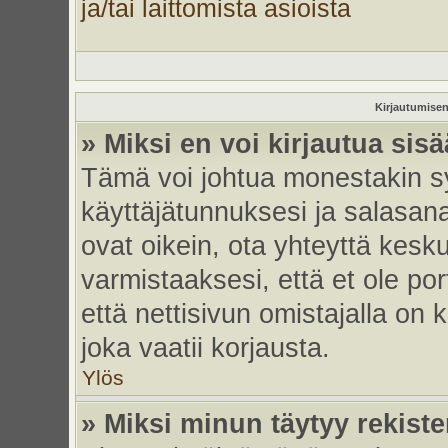
ja/tai laittomista asioista
Kirjautumisen
» Miksi en voi kirjautua sis
Tämä voi johtua monestakin sy
käyttäjätunnuksesi ja salasanas
ovat oikein, ota yhteyttä kesk
varmistaaksesi, että et ole por
että nettisivun omistajalla on 
joka vaatii korjausta.
Ylös
» Miksi minun täytyy rekiste