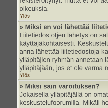
rekisteröitynyt, mutta et voi ää
oikeuksia.
Ylös
» Miksi en voi lähettää liite
Liitetiedostotjen lähetys on sal
käyttäjäkohtaisesti. Keskustelu
anna lähettää liitetiedostoja ka
ylläpitäjien ryhmän annetaan lä
ylläpitäjään, jos et ole varma mi
Ylös
» Miksi sain varoituksen?
Jokaisella ylläpitäjällä on oma
keskustelufoorumilla. Mikäli he