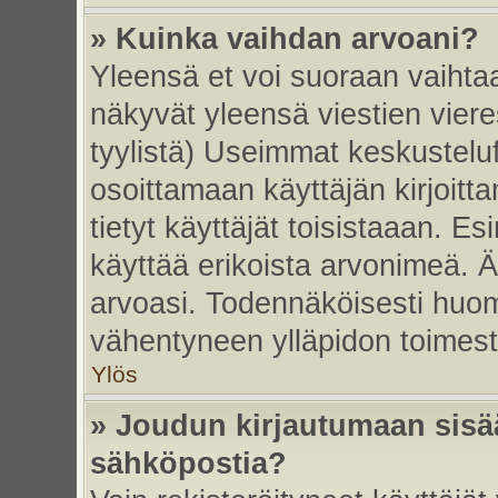
» Kuinka vaihdan arvoani?
Yleensä et voi suoraan vaihta
näkyvät yleensä viestien vier
tyylistä) Useimmat keskustelu
osoittamaan käyttäjän kirjoitt
tietyt käyttäjät toisistaaan. Esi
käyttää erikoista arvonimeä. Äl
arvoasi. Todennäköisesti huom
vähentyneen ylläpidon toimest
Ylös
» Joudun kirjautumaan sisää
sähköpostia?