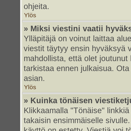
ohjeita.
Ylös
» Miksi viestini vaatii hyvä
Ylläpitäjä on voinut laittaa alu
viestit täytyy ensin hyväksyä 
mahdollista, että olet joutunut
tarkistaa ennen julkaisua. Ota y
asian.
Ylös
» Kuinka tönäisen viestiket
Klikkaamalla "Tönäise" linkkiä 
takaisin ensimmäiselle sivulle.
käyttö on estetty. Viestiä voi t