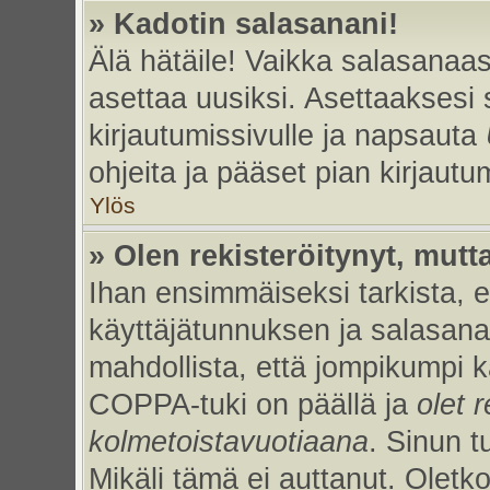
» Kadotin salasanani!
Älä hätäile! Vaikka salasanaas
asettaa uusiksi. Asettaaksesi
kirjautumissivulle ja napsauta
ohjeita ja pääset pian kirjaut
Ylös
» Olen rekisteröitynyt, mutta
Ihan ensimmäiseksi tarkista, et
käyttäjätunnuksen ja salasan
mahdollista, että jompikumpi k
COPPA-tuki on päällä ja
olet r
kolmetoistavuotiaana
. Sinun t
Mikäli tämä ei auttanut. Oletk