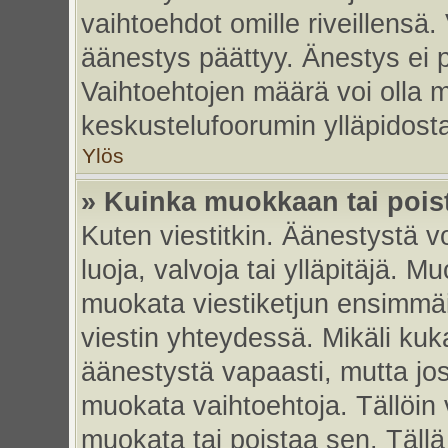
vaihtoehdot omille riveillensä.
äänestys päättyy. Änestys ei p
Vaihtoehtojen määrä voi olla my
keskustelufoorumin ylläpidost
Ylös
» Kuinka muokkaan tai pois
Kuten viestitkin. Äänestystä 
luoja, valvoja tai ylläpitäjä. 
muokata viestiketjun ensimmäi
viestin yhteydessä. Mikäli kuk
äänestystä vapaasti, mutta jos
muokata vaihtoehtoja. Tällöin va
muokata tai poistaa sen. Täll