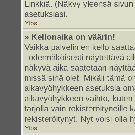
Linkkiä. (Näkyy yleensä sivun
asetuksiasi.
Ylös
» Kellonaika on väärin!
Vaikka palvelimen kello saatta
Todennäköisesti näytettävä ai
näkyvä aika saatetaan näyttä
missä sinä olet. Mikäli tämä o
aikavyöhykkeen asetuksia omas
aikavyöhykkeen vaihto, kuten 
tarjolla vain rekisteröityneille k
rekisteröitynyt. Nyt voisi olla h
Ylös