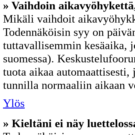
» Vaihdoin aikavyöhykettä, 
Mikäli vaihdoit aikavyöhykk
Todennäköisin syy on päivän
tuttavallisemmin kesäaika, j
suomessa). Keskustelufoorum
tuota aikaa automaattisesti, 
tunnilla normaaliin aikaan v
Ylös
» Kieltäni ei näy luetteloss