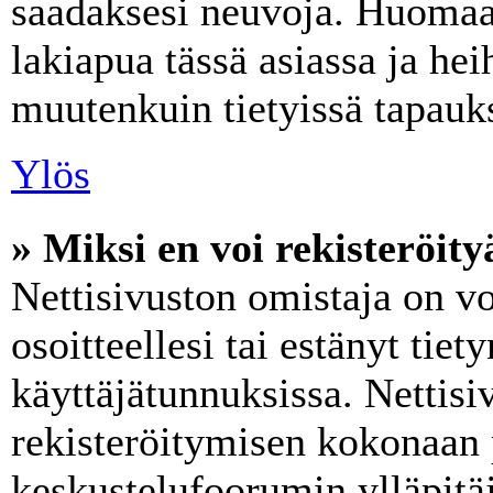
saadaksesi neuvoja. Huomaa,
lakiapua tässä asiassa ja heih
muutenkuin tietyissä tapauks
Ylös
» Miksi en voi rekisteröity
Nettisivuston omistaja on vo
osoitteellesi tai estänyt tie
käyttäjätunnuksissa. Nettis
rekisteröitymisen kokonaan 
keskustelufoorumin ylläpitäji