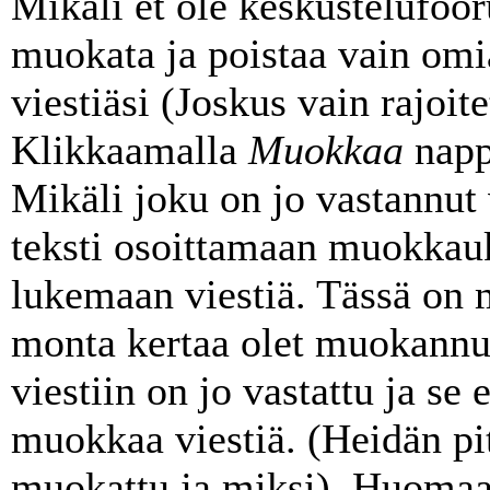
Mikäli et ole keskustelufooru
muokata ja poistaa vain omi
viestiäsi (Joskus vain rajoit
Klikkaamalla
Muokkaa
nappu
Mikäli joku on jo vastannut v
teksti osoittamaan muokkauk
lukemaan viestiä. Tässä on
monta kertaa olet muokannut
viestiin on jo vastattu ja se e
muokkaa viestiä. (Heidän pit
muokattu ja miksi). Huomaa,