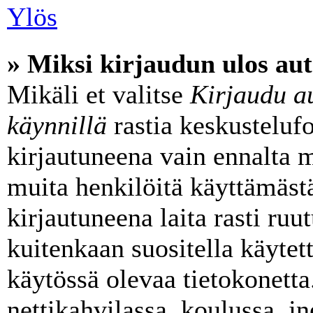
Ylös
» Miksi kirjaudun ulos aut
Mikäli et valitse
Kirjaudu au
käynnillä
rastia keskusteluf
kirjautuneena vain ennalta m
muita henkilöitä käyttämäst
kirjautuneena laita rasti ruu
kuitenkaan suositella käytett
käytössä olevaa tietokonetta
nettikahvilassa, koulussa, jn