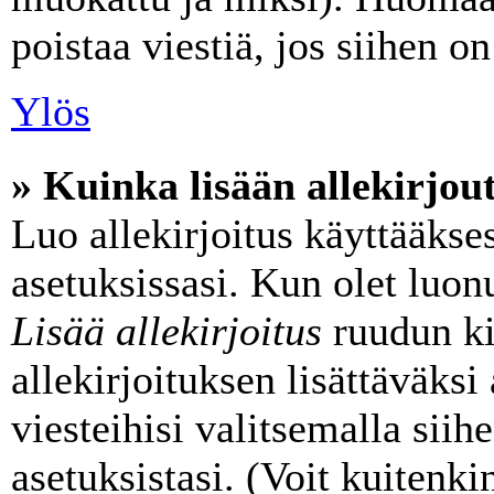
poistaa viestiä, jos siihen on
Ylös
» Kuinka lisään allekirjou
Luo allekirjoitus käyttääkse
asetuksissasi. Kun olet luonu
Lisää allekirjoitus
ruudun kir
allekirjoituksen lisättäväksi
viesteihisi valitsemalla sii
asetuksistasi. (Voit kuitenk