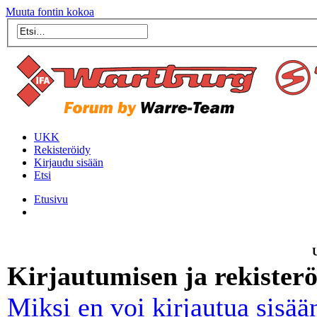
Muuta fontin kokoa
UKK
Rekisteröidy
Kirjaudu sisään
Etsi
Etusivu
U
Kirjautumisen ja rekister
Miksi en voi kirjautua sisää