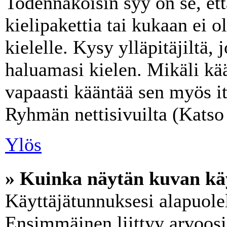
Todennäköisin syy on se, ett
kielipakettia tai kukaan ei o
kielelle. Kysy ylläpitäjiltä,
haluamasi kielen. Mikäli kää
vapaasti kääntää sen myös it
Ryhmän nettisivuilta (Katso 
Ylös
» Kuinka näytän kuvan käy
Käyttäjätunnuksesi alapuolel
Ensimmäinen liittyy arvoosi