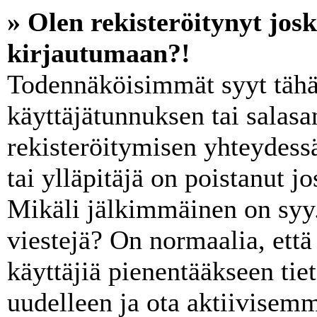
» Olen rekisteröitynyt jos
kirjautumaan?!
Todennäköisimmät syyt tähä
käyttäjätunnuksen tai salasa
rekisteröitymisen yhteydessä
tai ylläpitäjä on poistanut j
Mikäli jälkimmäinen on syy. 
viestejä? On normaalia, että y
käyttäjiä pienentääkseen ti
uudelleen ja ota aktiivisemm