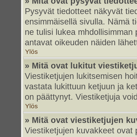
» Mitä ovat pysyvät tiedotte
Pysyvät tiedotteet näkyvät tied
ensimmäisellä sivulla. Nämä ti
ne tulisi lukea mhdollisimman p
antavat oikeuden näiden lähe
Ylös
» Mitä ovat lukitut viestiketj
Viestiketjujen lukitsemisen hoit
vastata lukittuun ketjuun ja k
on päättynyt. Viestiketjuja vo
Ylös
» Mitä ovat viestiketjujen k
Viestiketjujen kuvakkeet ovat pi