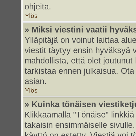
ohjeita.
Ylös
» Miksi viestini vaatii hyvä
Ylläpitäjä on voinut laittaa alu
viestit täytyy ensin hyväksyä 
mahdollista, että olet joutunut
tarkistaa ennen julkaisua. Ota y
asian.
Ylös
» Kuinka tönäisen viestiket
Klikkaamalla "Tönäise" linkkiä 
takaisin ensimmäiselle sivulle.
käyttö on estetty. Viestiä voi t