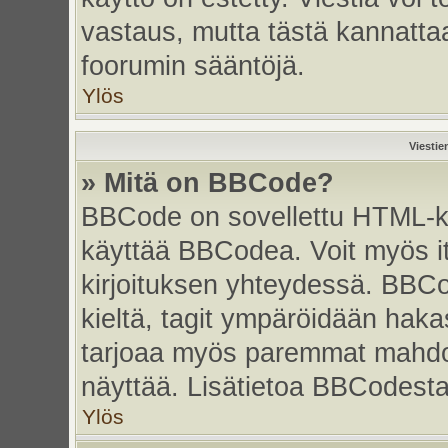
vastaus, mutta tästä kannattaa
foorumin sääntöjä.
Ylös
Viestie
» Mitä on BBCode?
BBCode on sovellettu HTML-kiel
käyttää BBCodea. Voit myös i
kirjoituksen yhteydessä. BBCo
kieltä, tagit ympäröidään hakasu
tarjoaa myös paremmat mahdoll
näyttää. Lisätietoa BBCodesta s
Ylös