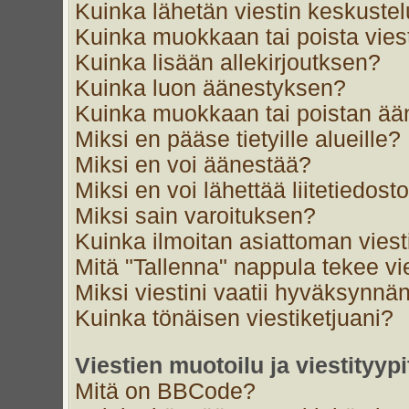
Kuinka lähetän viestin keskustel
Kuinka muokkaan tai poista vies
Kuinka lisään allekirjoutksen?
Kuinka luon äänestyksen?
Kuinka muokkaan tai poistan ä
Miksi en pääse tietyille alueille?
Miksi en voi äänestää?
Miksi en voi lähettää liitetiedost
Miksi sain varoituksen?
Kuinka ilmoitan asiattoman viest
Mitä "Tallenna" nappula tekee v
Miksi viestini vaatii hyväksynnä
Kuinka tönäisen viestiketjuani?
Viestien muotoilu ja viestityypi
Mitä on BBCode?