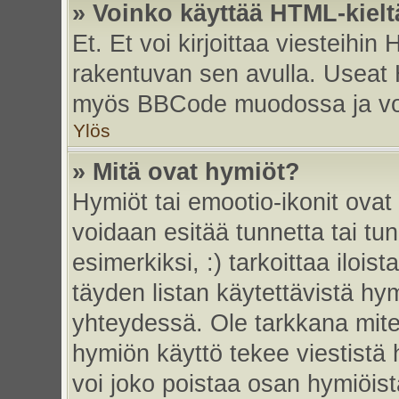
» Voinko käyttää HTML-kielt
Et. Et voi kirjoittaa viesteihin
rakentuvan sen avulla. Useat 
myös BBCode muodossa ja voit 
Ylös
» Mitä ovat hymiöt?
Hymiöt tai emootio-ikonit ovat 
voidaan esitää tunnetta tai tun
esimerkiksi, :) tarkoittaa iloista
täyden listan käytettävistä hym
yhteydessä. Ole tarkkana miten
hymiön käyttö tekee viestistä 
voi joko poistaa osan hymiöistä