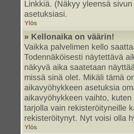
Linkkiä. (Näkyy yleensä sivun
asetuksiasi.
Ylös
» Kellonaika on väärin!
Vaikka palvelimen kello saatta
Todennäköisesti näytettävä ai
näkyvä aika saatetaan näyttä
missä sinä olet. Mikäli tämä o
aikavyöhykkeen asetuksia omas
aikavyöhykkeen vaihto, kuten 
tarjolla vain rekisteröityneille k
rekisteröitynyt. Nyt voisi olla h
Ylös