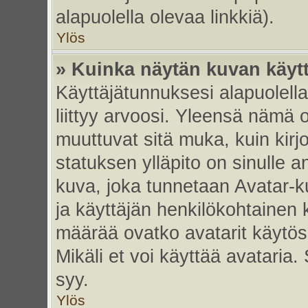
alapuolella olevaa linkkiä).
Ylös
» Kuinka näytän kuvan käyt
Käyttäjätunnuksesi alapuolell
liittyy arvoosi. Yleensä nämä ov
muuttuvat sitä muka, kuin kirj
statuksen ylläpito on sinulle a
kuva, joka tunnetaan Avatar-
ja käyttäjän henkilökohtainen 
määrää ovatko avatarit käytöss
Mikäli et voi käyttää avataria.
syy.
Ylös