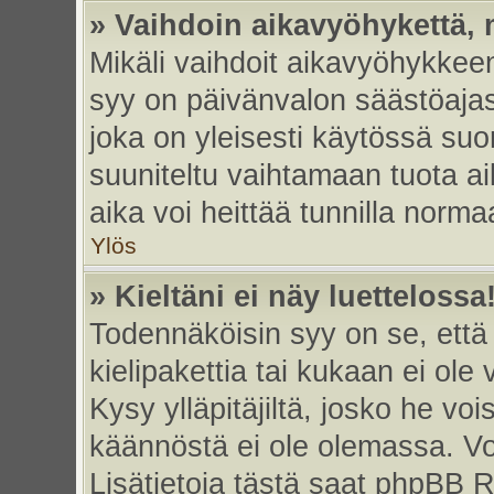
» Vaihdoin aikavyöhykettä, m
Mikäli vaihdoit aikavyöhykkee
syy on päivänvalon säästöajas
joka on yleisesti käytössä su
suuniteltu vaihtamaan tuota ai
aika voi heittää tunnilla norma
Ylös
» Kieltäni ei näy luettelossa
Todennäköisin syy on se, että 
kielipakettia tai kukaan ei ole 
Kysy ylläpitäjiltä, josko he vo
käännöstä ei ole olemassa. Vo
Lisätietoja tästä saat phpBB R