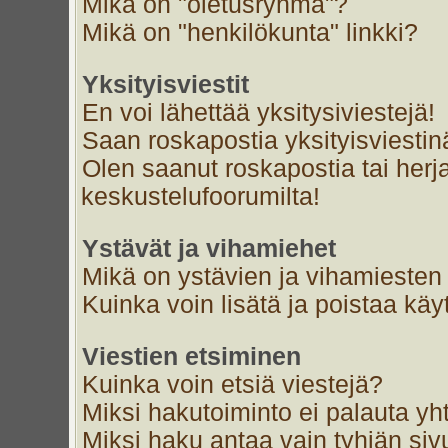
Mikä on "oletusryhmä"?
Mikä on "henkilökunta" linkki?
Yksityisviestit
En voi lähettää yksitysiviestejä!
Saan roskapostia yksityisviestin
Olen saanut roskapostia tai herja
keskustelufoorumilta!
Ystävät ja vihamiehet
Mikä on ystävien ja vihamiesten 
Kuinka voin lisätä ja poistaa käyt
Viestien etsiminen
Kuinka voin etsiä viestejä?
Miksi hakutoiminto ei palauta yh
Miksi haku antaa vain tyhjän siv