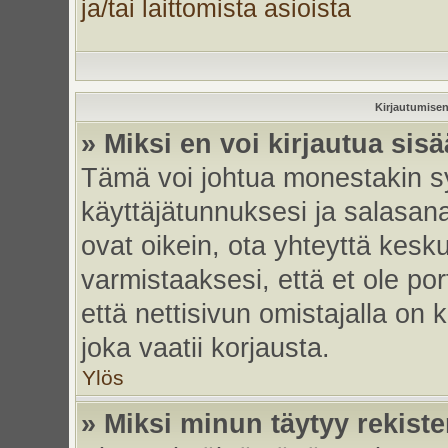
ja/tai laittomista asioista
Kirjautumisen
» Miksi en voi kirjautua sis
Tämä voi johtua monestakin sy
käyttäjätunnuksesi ja salasanas
ovat oikein, ota yhteyttä kesk
varmistaaksesi, että et ole por
että nettisivun omistajalla on 
joka vaatii korjausta.
Ylös
» Miksi minun täytyy rekiste