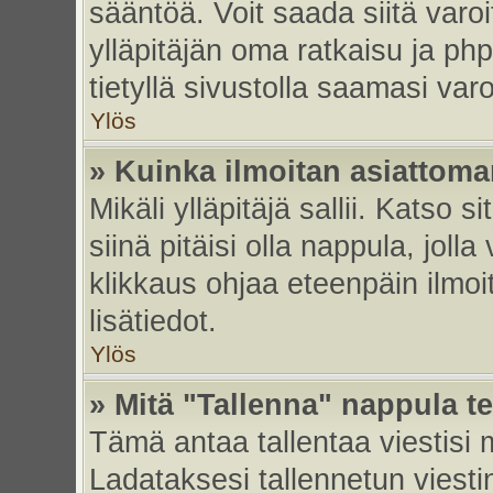
sääntöä. Voit saada siitä var
ylläpitäjän oma ratkaisu ja p
tietyllä sivustolla saamasi va
Ylös
» Kuinka ilmoitan asiattoman
Mikäli ylläpitäjä sallii. Katso s
siinä pitäisi olla nappula, joll
klikkaus ohjaa eteenpäin ilmoi
lisätiedot.
Ylös
» Mitä "Tallenna" nappula t
Tämä antaa tallentaa viestisi
Ladataksesi tallennetun viesti