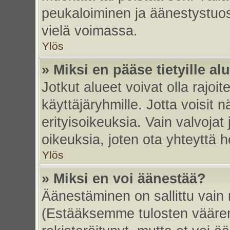
peukaloiminen ja äänestystuo
vielä voimassa.
Ylös
» Miksi en pääse tietyille alu
Jotkut alueet voivat olla rajoitett
käyttäjäryhmille. Jotta voisit nä
erityisoikeuksia. Vain valvojat 
oikeuksia, joten ota yhteyttä h
Ylös
» Miksi en voi äänestää?
Äänestäminen on sallittu vain re
(Estääksemme tulosten väärent