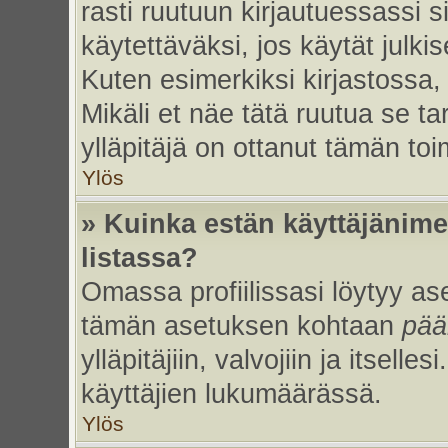
rasti ruutuun kirjautuessassi s
käytettäväksi, jos käytät julk
Kuten esimerkiksi kirjastossa, 
Mikäli et näe tätä ruutua se ta
ylläpitäjä on ottanut tämän to
Ylös
» Kuinka estän käyttäjänime
listassa?
Omassa profiilissasi löytyy a
tämän asetuksen kohtaan
pää
ylläpitäjiin, valvojiin ja itselles
käyttäjien lukumäärässä.
Ylös