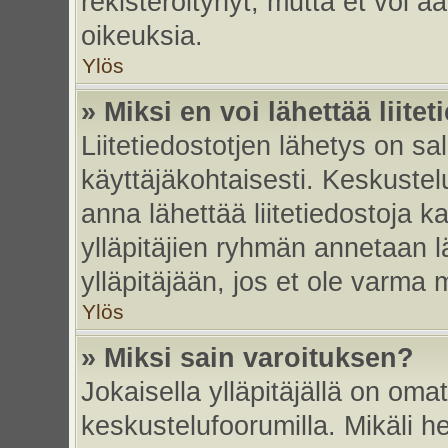
rekisteröitynyt, mutta et voi ää
oikeuksia.
Ylös
» Miksi en voi lähettää liite
Liitetiedostotjen lähetys on sal
käyttäjäkohtaisesti. Keskustelu
anna lähettää liitetiedostoja ka
ylläpitäjien ryhmän annetaan lä
ylläpitäjään, jos et ole varma mi
Ylös
» Miksi sain varoituksen?
Jokaisella ylläpitäjällä on oma
keskustelufoorumilla. Mikäli he