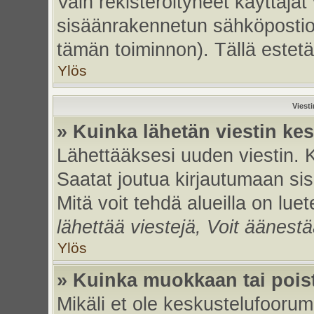
Vain rekisteröityneet käyttäjät
sisäänrakennetun sähköpostiohje
tämän toiminnon). Tällä estetä
Ylös
Viest
» Kuinka lähetän viestin ke
Lähettääksesi uuden viestin. 
Saatat joutua kirjautumaan sis
Mitä voit tehdä alueilla on luet
lähettää viestejä, Voit äänestä
Ylös
» Kuinka muokkaan tai poist
Mikäli et ole keskustelufoorumi