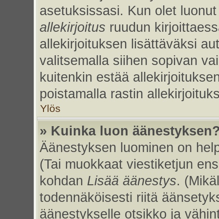
asetuksissasi. Kun olet luonut 
allekirjoitus
ruudun kirjoittaessa
allekirjoituksen lisättäväksi au
valitsemalla siihen sopivan va
kuitenkin estää allekirjoitukse
poistamalla rastin allekirjoituks
Ylös
» Kuinka luon äänestyksen
Äänestyksen luominen on helpp
(Tai muokkaat viestiketjun ens
kohdan
Lisää äänestys
. (Mikäl
todennäköisesti riitä äänsety
äänestykselle otsikko ja vähin