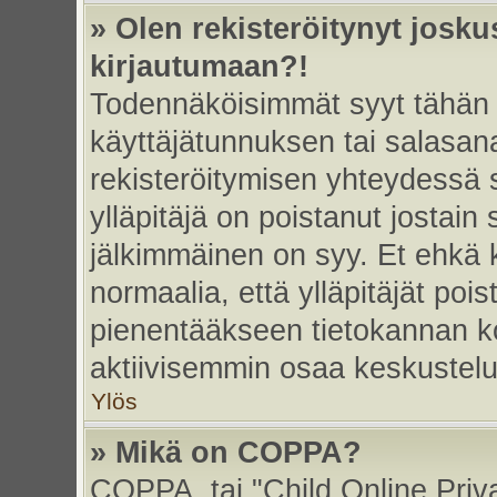
» Olen rekisteröitynyt josk
kirjautumaan?!
Todennäköisimmät syyt tähän 
käyttäjätunnuksen tai salasan
rekisteröitymisen yhteydessä s
ylläpitäjä on poistanut jostain
jälkimmäinen on syy. Et ehkä k
normaalia, että ylläpitäjät poist
pienentääkseen tietokannan ko
aktiivisemmin osaa keskustelu
Ylös
» Mikä on COPPA?
COPPA, tai "Child Online Priv