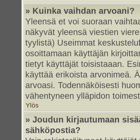
» Kuinka vaihdan arvoani?
Yleensä et voi suoraan vaihta
näkyvät yleensä viestien vier
tyylistä) Useimmat keskustelu
osoittamaan käyttäjän kirjoitt
tietyt käyttäjät toisistaaan. Esi
käyttää erikoista arvonimeä. Äl
arvoasi. Todennäköisesti huom
vähentyneen ylläpidon toimest
Ylös
» Joudun kirjautumaan sisää
sähköpostia?