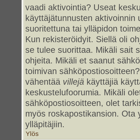
vaadi aktivointia? Useat kesku
käyttäjätunnusten aktivoinnin uu
suoritettuna tai ylläpidon toim
Kun rekisteröidyit. Siellä oli 
se tulee suorittaa. Mikäli sait 
ohjeita. Mikäli et saanut sähk
toimivan sähköpostiosoitteen?
vähentää
villejä
käyttäjiä käy
keskustelufoorumia. Mikäli ole
sähköpostiosoitteen, olet tarkis
myös roskapostikansion. Ota 
ylläpitäjiin.
Ylös