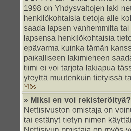
1998 on Yhdysvaltojen laki nett
henkilökohtaisia tietoja alle k
saada lapsen vanhemmilta tai hu
lapsensa henkilökohtaisia tiet
epävarma kuinka tämän kanssa
paikalliseen lakimieheen saa
tiimi ei voi tarjota lakiapua tä
yteyttä muutenkuin tietyissä t
Ylös
» Miksi en voi rekisteröityä?
Nettisivuston omistaja on voinu
tai estänyt tietyn nimen käytt
Nettisivun omistaja on myös vo