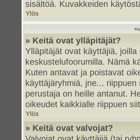
sisältöä. Kuvakkeiden käytöstä
Ylös
Käy
» Keitä ovat ylläpitäjät?
Ylläpitäjät ovat käyttäjiä, joi
keskustelufoorumilla. Nämä käy
Kuten antavat ja poistavat oikeu
käyttäjäryhmiä, jne... riippue
perustaja on heille antanut. He
oikeudet kaikkialle riippuen sii
Ylös
» Keitä ovat valvojat?
Valvojat ovat käyttäjiä (tai ry