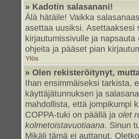
» Kadotin salasanani!
Älä hätäile! Vaikka salasanaas
asettaa uusiksi. Asettaaksesi
kirjautumissivulle ja napsauta
ohjeita ja pääset pian kirjaut
Ylös
» Olen rekisteröitynyt, mutta
Ihan ensimmäiseksi tarkista, et
käyttäjätunnuksen ja salasan
mahdollista, että jompikumpi k
COPPA-tuki on päällä ja
olet r
kolmetoistavuotiaana
. Sinun t
Mikäli tämä ei auttanut. Oletk