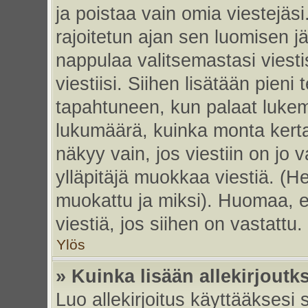
ja poistaa vain omia viestejäsi
rajoitetun ajan sen luomisen j
nappulaa valitsemastasi viesti
viestiisi. Siihen lisätään pie
tapahtuneen, kun palaat luke
lukumäärä, kuinka monta kert
näkyy vain, jos viestiin on jo v
ylläpitäjä muokkaa viestiä. (He
muokattu ja miksi). Huomaa, et
viestiä, jos siihen on vastattu.
Ylös
» Kuinka lisään allekirjoutk
Luo allekirjoitus käyttääksesi