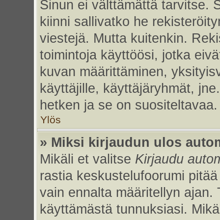
Sinun ei välttämättä tarvitse. 
kiinni sallivatko he rekisteröi
viestejä. Mutta kuitenkin. Rek
toimintoja käyttöösi, jotka eivät
kuvan määrittäminen, yksityisv
käyttäjille, käyttäjäryhmät, jn
hetken ja se on suositeltavaa.
Ylös
» Miksi kirjaudun ulos auto
Mikäli et valitse
Kirjaudu autom
rastia keskustelufoorumi pitää
vain ennalta määritellyn ajan. 
käyttämästä tunnuksiasi. Mikäl