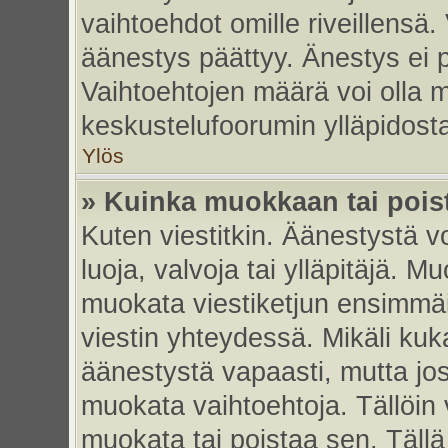
vaihtoehdot omille riveillensä.
äänestys päättyy. Änestys ei p
Vaihtoehtojen määrä voi olla my
keskustelufoorumin ylläpidost
Ylös
» Kuinka muokkaan tai pois
Kuten viestitkin. Äänestystä 
luoja, valvoja tai ylläpitäjä. 
muokata viestiketjun ensimmäi
viestin yhteydessä. Mikäli kuk
äänestystä vapaasti, mutta jos
muokata vaihtoehtoja. Tällöin va
muokata tai poistaa sen. Täll