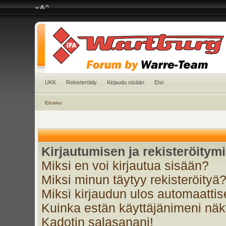
UKK
Rekisteröidy
Kirjaudu sisään
Etsi
Etusivu
Kirjautumisen ja rekisteröitym
Miksi en voi kirjautua sisään?
Miksi minun täytyy rekisteröityä
Miksi kirjaudun ulos automaattis
Kuinka estän käyttäjänimeni näky
Kadotin salasanani!