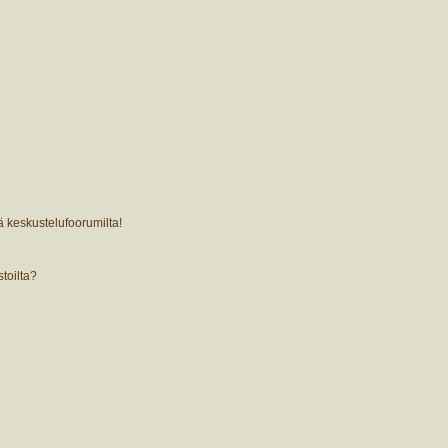
ä keskustelufoorumilta!
stoilta?