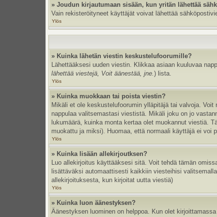
» Joudun kirjautumaan sisään, kun yritän lähettää säh
Vain rekisteröityneet käyttäjät voivat lähettää sähköpostivi
Ylös
» Kuinka lähetän viestin keskustelufoorumille?
Lähettääksesi uuden viestin. Klikkaa asiaan kuuluvaa nappul
lähettää viestejä, Voit äänestää, jne.
) lista.
Ylös
» Kuinka muokkaan tai poista viestin?
Mikäli et ole keskustelufoorumin ylläpitäjä tai valvoja. Vo
nappulaa valitsemastasi viestistä. Mikäli joku on jo vast
lukumäärä, kuinka monta kertaa olet muokannut viestiä. Tämä 
muokattu ja miksi). Huomaa, että normaali käyttäjä ei voi po
Ylös
» Kuinka lisään allekirjoutksen?
Luo allekirjoitus käyttääksesi sitä. Voit tehdä tämän omissa
lisättäväksi automaattisesti kaikkiin viesteihisi valitsemal
allekirjoituksesta, kun kirjoitat uutta viestiä)
Ylös
» Kuinka luon äänestyksen?
Äänestyksen luominen on helppoa. Kun olet kirjoittamassa 