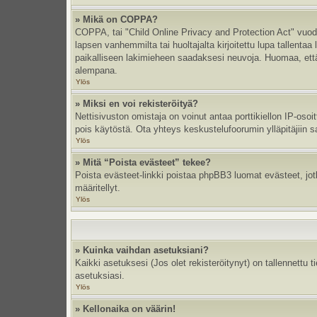
» Mikä on COPPA?
COPPA, tai "Child Online Privacy and Protection Act" vuodel
lapsen vanhemmilta tai huoltajalta kirjoitettu lupa tallent
paikalliseen lakimieheen saadaksesi neuvoja. Huomaa, että p
alempana.
Ylös
» Miksi en voi rekisteröityä?
Nettisivuston omistaja on voinut antaa porttikiellon IP-oso
pois käytöstä. Ota yhteys keskustelufoorumin ylläpitäjiin s
Ylös
» Mitä “Poista evästeet” tekee?
Poista evästeet-linkki poistaa phpBB3 luomat evästeet, jotka
määritellyt.
Ylös
» Kuinka vaihdan asetuksiani?
Kaikki asetuksesi (Jos olet rekisteröitynyt) on tallennettu 
asetuksiasi.
Ylös
» Kellonaika on väärin!