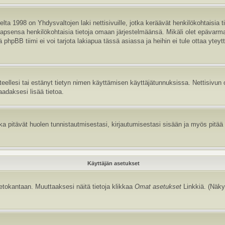
ta 1998 on Yhdysvaltojen laki nettisivuille, jotka keräävät henkilökohtaisia t
aa lapsensa henkilökohtaisia tietoja omaan järjestelmäänsä. Mikäli olet epävar
hpBB tiimi ei voi tarjota lakiapua tässä asiassa ja heihin ei tule ottaa yteyt
itteellesi tai estänyt tietyn nimen käyttämisen käyttäjätunnuksissa. Nettisiv
aadaksesi lisää tietoa.
 pitävät huolen tunnistautmisestasi, kirjautumisestasi sisään ja myös pitää kir
Käyttäjän asetukset
tietokantaan. Muuttaaksesi näitä tietoja klikkaa
Omat asetukset
Linkkiä. (Näky