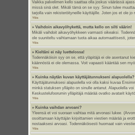
Vaikka palvelimen kello saattaa olla joskus väärässä ajas
missä sinä olet. Mikäli tämä on se syy. Sinun tulee muutt
tarjolla vain rekisteröityneille käyttäjille. Joten jos et ole jo
Ylös
» Vaihdoin aikavyöhykettä, mutta kello on silti väärin!
Mikäli vaihdoit aikavyöhykkeen varmasti oikeaksi. Todennä
ole suuniteltu vaihtamaan tuota aikaa automaattisesti, joten
Ylös
» Kieltäni ei näy luettelossa!
Todennäköisin syy on se, että yläpitäjä ei ole asentanut kiel
käännöstä ei ole olemassa. Voit vapaasti kääntää sen myös 
Ylös
» Kuinka näytän kuvan käyttäjätunnukseni alapuolella?
Käyttäjätunnuksesi alapuolella voi olla kaksi kuvaa Ensimmä
minkä statuksen ylläpito on sinulle antanut. Alapuolella v
Keskustelufoorumin ylläpitäjä määrää ovatko avatarit käytös
Ylös
» Kuinka vaihdan arvoani?
Yleensä et voi suoraan vaihtaa mitä arvonasi lukee. (Arvo
osoittamaan käyttäjän kirjoittamien viestien määrää ja erotta
nostaaksesi arvoasi. Todennäköisesti huomaat vain viesti
Ylös