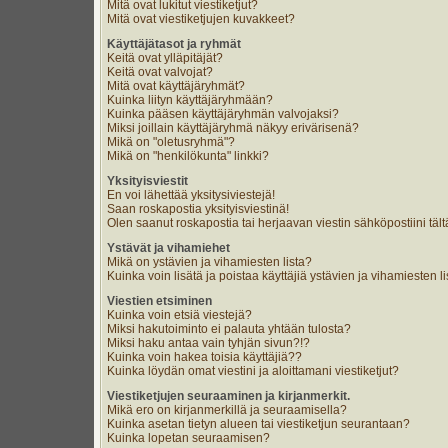
Mitä ovat lukitut viestiketjut?
Mitä ovat viestiketjujen kuvakkeet?
Käyttäjätasot ja ryhmät
Keitä ovat ylläpitäjät?
Keitä ovat valvojat?
Mitä ovat käyttäjäryhmät?
Kuinka liityn käyttäjäryhmään?
Kuinka pääsen käyttäjäryhmän valvojaksi?
Miksi joillain käyttäjäryhmä näkyy erivärisenä?
Mikä on "oletusryhmä"?
Mikä on "henkilökunta" linkki?
Yksityisviestit
En voi lähettää yksitysiviestejä!
Saan roskapostia yksityisviestinä!
Olen saanut roskapostia tai herjaavan viestin sähköpostiini tält
Ystävät ja vihamiehet
Mikä on ystävien ja vihamiesten lista?
Kuinka voin lisätä ja poistaa käyttäjiä ystävien ja vihamiesten li
Viestien etsiminen
Kuinka voin etsiä viestejä?
Miksi hakutoiminto ei palauta yhtään tulosta?
Miksi haku antaa vain tyhjän sivun?!?
Kuinka voin hakea toisia käyttäjiä??
Kuinka löydän omat viestini ja aloittamani viestiketjut?
Viestiketjujen seuraaminen ja kirjanmerkit.
Mikä ero on kirjanmerkillä ja seuraamisella?
Kuinka asetan tietyn alueen tai viestiketjun seurantaan?
Kuinka lopetan seuraamisen?