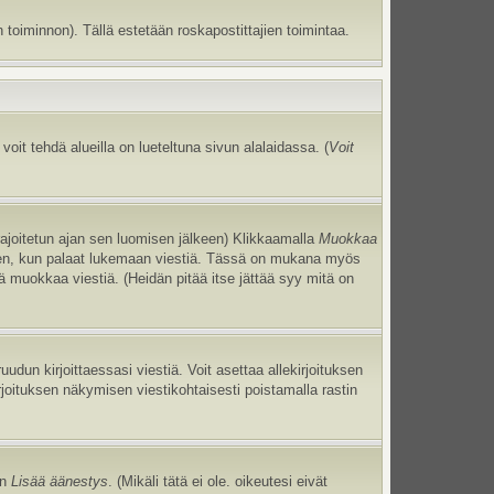
 toiminnon). Tällä estetään roskapostittajien toimintaa.
oit tehdä alueilla on lueteltuna sivun alalaidassa. (
Voit
 rajoitetun ajan sen luomisen jälkeen) Klikkaamalla
Muokkaa
uneen, kun palaat lukemaan viestiä. Tässä on mukana myös
jä muokkaa viestiä. (Heidän pitää itse jättää syy mitä on
uudun kirjoittaessasi viestiä. Voit asettaa allekirjoituksen
irjoituksen näkymisen viestikohtaisesti poistamalla rastin
an
Lisää äänestys
. (Mikäli tätä ei ole. oikeutesi eivät