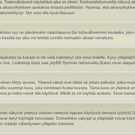
sa. Todennäköisesti näytettävä aika on oikein. Keskustelufoorumilla näkyvä 
aa aikavyöhykkeen asetuksia omasta profiilistasi. Huomaa, että aikavyöhykke
 rekisteröitynyt. Nyt voisi olla hyvä tilaisuus!
köisin syy on päivänvalon säästöajassa (tai tuttavallisemmin kesäaika, joka
 kesällä tuo aika voi heittää tunnilla normaaliin aikaan verrattuna.
ipakettia tai kukaan ei ole vielä kääntänyt sitä sinun kielelle. Kysy ylläpitäji
itse. Lisätietoja tästä saat phpBB Ryhmän nettisivuilta (Katso sivun alapuole
inen liittyy arvoosi. Yleensä nämä ovat tähtiä tai joitain palikoita, jotka muu
oi olla suurempi kuva, joka tunnetaan Avatar-kuvana. Tämä kuva on yleensä uni
sä ja mitkä voivat olla käytössä. Mikäli et voi käyttää avataria. Sinun kannatt
nimet näkyvät yleensä viestien vieressä riippuen käytössä olevasta tyylistä)
vat tietyt käyttäjät toisistaaan. Esimerkiksi valvojat ja ylläpitäjät voivat käyt
esi määrän vähentyneen ylläpidon toimesta.