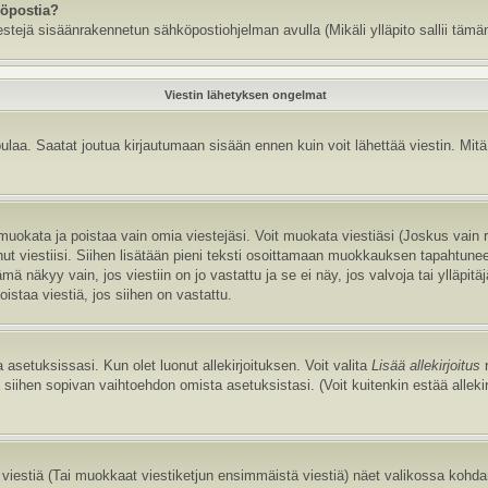
köpostia?
estejä sisäänrakennetun sähköpostiohjelman avulla (Mikäli ylläpito sallii tämän
Viestin lähetyksen ongelmat
aa. Saatat joutua kirjautumaan sisään ennen kuin voit lähettää viestin. Mitä v
it muokata ja poistaa vain omia viestejäsi. Voit muokata viestiäsi (Joskus vain
annut viestiisi. Siihen lisätään pieni teksti osoittamaan muokkauksen tapaht
näkyy vain, jos viestiin on jo vastattu ja se ei näy, jos valvoja tai ylläpitä
istaa viestiä, jos siihen on vastattu.
 asetuksissasi. Kun olet luonut allekirjoituksen. Voit valita
Lisää allekirjoitus
r
la siihen sopivan vaihtoehdon omista asetuksistasi. (Voit kuitenkin estää allek
viestiä (Tai muokkaat viestiketjun ensimmäistä viestiä) näet valikossa kohd