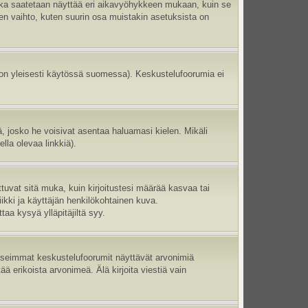
aika saatetaan näyttää eri aikavyöhykkeen mukaan, kuin se
en vaihto, kuten suurin osa muistakin asetuksista on
 on yleisesti käytössä suomessa). Keskustelufoorumia ei
ltä, josko he voisivat asentaa haluamasi kielen. Mikäli
lla olevaa linkkiä).
ttuvat sitä muka, kuin kirjoitustesi määrää kasvaa tai
ikki ja käyttäjän henkilökohtainen kuva.
aa kysyä ylläpitäjiltä syy.
 Useimmat keskustelufoorumit näyttävät arvonimiä
tää erikoista arvonimeä. Älä kirjoita viestiä vain