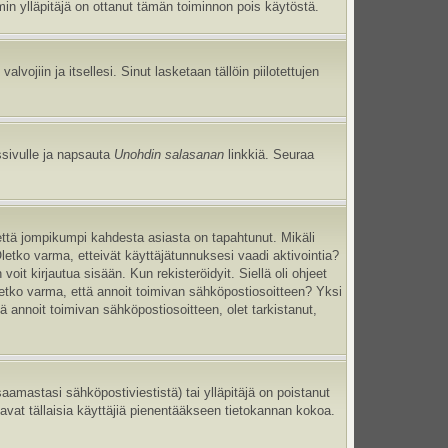
umin ylläpitäjä on ottanut tämän toiminnon pois käytöstä.
 valvojiin ja itsellesi. Sinut lasketaan tällöin piilotettujen
ssivulle ja napsauta
Unohdin salasanan
linkkiä. Seuraa
että jompikumpi kahdesta asiasta on tapahtunut. Mikäli
Oletko varma, etteivät käyttäjätunnuksesi vaadi aktivointia?
oit kirjautua sisään. Kun rekisteröidyit. Siellä oli ohjeet
Oletko varma, että annoit toimivan sähköpostiosoitteen? Yksi
annoit toimivan sähköpostiosoitteen, olet tarkistanut,
mastasi sähköpostiviestistä) tai ylläpitäjä on poistanut
tavat tällaisia käyttäjiä pienentääkseen tietokannan kokoa.