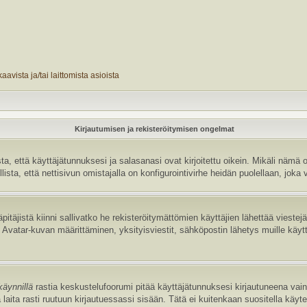
avista ja/tai laittomista asioista
Kirjautumisen ja rekisteröitymisen ongelmat
 että käyttäjätunnuksesi ja salasanasi ovat kirjoitettu oikein. Mikäli nämä o
sta, että nettisivun omistajalla on konfigurointivirhe heidän puolellaan, joka v
pitäjistä kiinni sallivatko he rekisteröitymättömien käyttäjien lähettää vieste
uten Avatar-kuvan määrittäminen, yksityisviestit, sähköpostin lähetys muille käyt
käynnillä
rastia keskustelufoorumi pitää käyttäjätunnuksesi kirjautuneena vain 
laita rasti ruutuun kirjautuessassi sisään. Tätä ei kuitenkaan suositella käyt