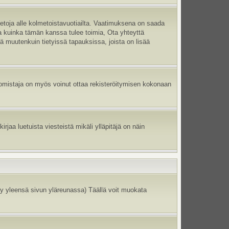
ietoja alle kolmetoistavuotiailta. Vaatimuksena on saada
ma kuinka tämän kanssa tulee toimia, Ota yhteyttä
tä muutenkuin tietyissä tapauksissa, joista on lisää
un omistaja on myös voinut ottaa rekisteröitymisen kokonaan
jaa luetuista viesteistä mikäli ylläpitäjä on näin
y yleensä sivun yläreunassa) Täällä voit muokata