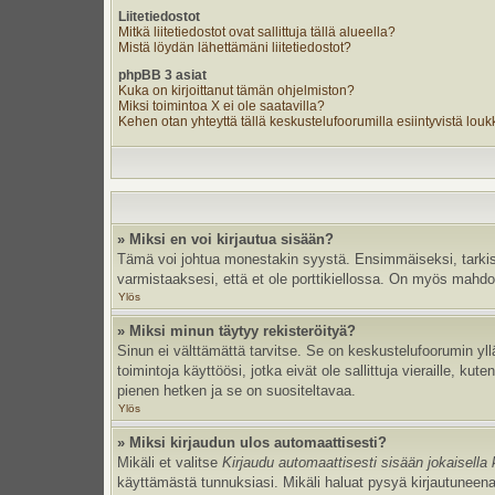
Liitetiedostot
Mitkä liitetiedostot ovat sallittuja tällä alueella?
Mistä löydän lähettämäni liitetiedostot?
phpBB 3 asiat
Kuka on kirjoittanut tämän ohjelmiston?
Miksi toimintoa X ei ole saatavilla?
Kehen otan yhteyttä tällä keskustelufoorumilla esiintyvistä loukka
» Miksi en voi kirjautua sisään?
Tämä voi johtua monestakin syystä. Ensimmäiseksi, tarkista,
varmistaaksesi, että et ole porttikiellossa. On myös mahdolli
Ylös
» Miksi minun täytyy rekisteröityä?
Sinun ei välttämättä tarvitse. Se on keskustelufoorumin yllä
toimintoja käyttöösi, jotka eivät ole sallittuja vieraille, k
pienen hetken ja se on suositeltavaa.
Ylös
» Miksi kirjaudun ulos automaattisesti?
Mikäli et valitse
Kirjaudu automaattisesti sisään jokaisella 
käyttämästä tunnuksiasi. Mikäli haluat pysyä kirjautuneena 