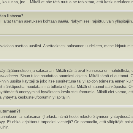
, koulussa, jne... Mikäli et näe tätä ruutua se tarkoittaa, että keskustelufoor
den listassa?
li laitat tämän asetuksen kohtaan
päällä
. Näkymisesi rajoittuu vain ylläpitäjiin,
e voidaan asettaa uusiksi. Asettaaksesi salasanan uudelleen, mene kirjautumi
n käyttäjätunnuksen ja salasanan. Mikäli nämä ovat kunnossa on mahdollista, 
tavuotiaana
. Sinun tulee noudattaa saamiasi ohjeita. Mikäli tämä ei auttanut. 
in uusilta käyttäjiltä joko itse suoritettuna tai ylläpidon toimesta ennen kuin v
ait sähköpostia, noudata siinä tulleita ohjeita. Mikäli et saanut sähköpostia. 
äyttämästä anonyymisti hyväkseen keskustelufoorumia. Mikäli olet varma, että 
 yhteyttä keskustelufoorumin ylläpitäjiin.
jautumaan?!
nnuksen tai salasanan (Tarkista nämä tiedot rekisteröitymisen yhteydessä saa
y. Et ehkä kirjoittanut tarpeeksi viestejä? On normaalia, että ylläpitäjät pois
uihin.