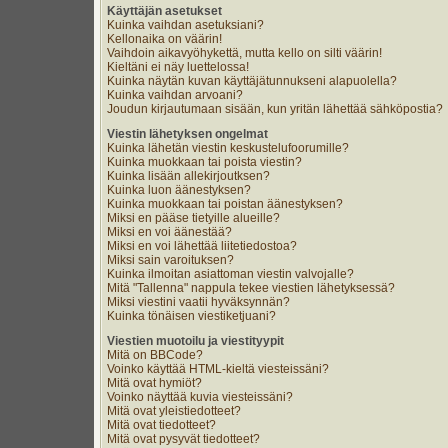
Käyttäjän asetukset
Kuinka vaihdan asetuksiani?
Kellonaika on väärin!
Vaihdoin aikavyöhykettä, mutta kello on silti väärin!
Kieltäni ei näy luettelossa!
Kuinka näytän kuvan käyttäjätunnukseni alapuolella?
Kuinka vaihdan arvoani?
Joudun kirjautumaan sisään, kun yritän lähettää sähköpostia?
Viestin lähetyksen ongelmat
Kuinka lähetän viestin keskustelufoorumille?
Kuinka muokkaan tai poista viestin?
Kuinka lisään allekirjoutksen?
Kuinka luon äänestyksen?
Kuinka muokkaan tai poistan äänestyksen?
Miksi en pääse tietyille alueille?
Miksi en voi äänestää?
Miksi en voi lähettää liitetiedostoa?
Miksi sain varoituksen?
Kuinka ilmoitan asiattoman viestin valvojalle?
Mitä "Tallenna" nappula tekee viestien lähetyksessä?
Miksi viestini vaatii hyväksynnän?
Kuinka tönäisen viestiketjuani?
Viestien muotoilu ja viestityypit
Mitä on BBCode?
Voinko käyttää HTML-kieltä viesteissäni?
Mitä ovat hymiöt?
Voinko näyttää kuvia viesteissäni?
Mitä ovat yleistiedotteet?
Mitä ovat tiedotteet?
Mitä ovat pysyvät tiedotteet?