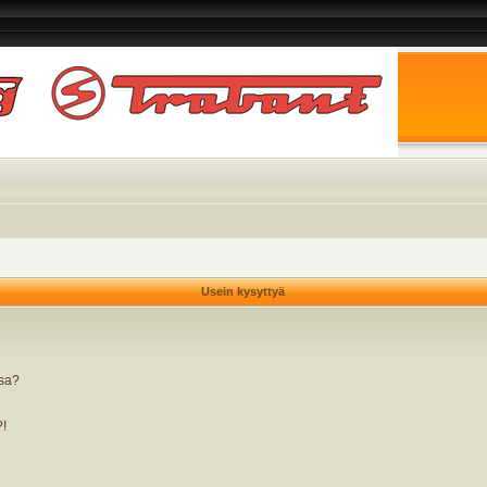
Usein kysyttyä
ssa?
?!