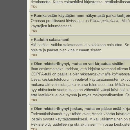
tietokonetta. Kuten esimerkiksi kirjastossa, nettikahvilassa
Ylös
» Kuinka estän käyttäjänimeni näkymästä paikallaolijoi
Omassa profiilissasi löytyy asetus
Piilota paikallaolo
. Mikä
käyttäjien lukumäärässä.
Ylös
» Kadotin salasanani!
Älä hätäile! Vaikka salasanaasi ei voidakaan palauttaa. S
ohjeita ja pääset pian kirjautumaan sisään.
Ylös
» Olen rekisteröitynyt, mutta en voi kirjautua sisään!
Ihan ensimmäiseksi tarkista, että kirjoitat varmasti oikea
COPPA-tuki on päällä ja
olet rekisteröitynyt alle kolmetois
Useat keskustelufoorumit vaativat käyttäjätunnusten aktivoinn
mukana aktivoinnista ja kuinka se tulee suorittaa. Mikäli s
syy aktivoinnin vaatimiseen on vähentää
villejä
käyttäjiä k
että laatikkosi ei ole täynnä ja myös roskapostikansion. Ota
Ylös
» Olen rekisteröitynyt joskus, mutta en pääse enää kir
Todennäköisimmät syyt tähän ovat; Annoit väärän käyttäjätu
jostain syystä käyttäjätunnuksesi. Mikäli jälkimmäinen on sy
Rekisteröidy uudelleen ja ota aktiivisemmin osaa keskustel
Ylös