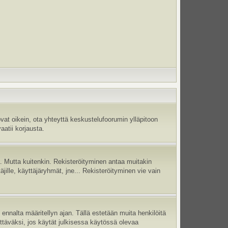
vat oikein, ota yhteyttä keskustelufoorumin ylläpitoon
aatii korjausta.
jä. Mutta kuitenkin. Rekisteröityminen antaa muitakin
täjille, käyttäjäryhmät, jne... Rekisteröityminen vie vain
ennalta määritellyn ajan. Tällä estetään muita henkilöitä
ettäväksi, jos käytät julkisessa käytössä olevaa