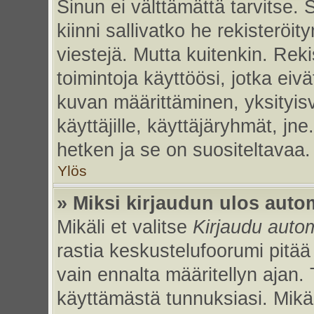
Sinun ei välttämättä tarvitse. 
kiinni sallivatko he rekisteröi
viestejä. Mutta kuitenkin. Rek
toimintoja käyttöösi, jotka eivät
kuvan määrittäminen, yksityisv
käyttäjille, käyttäjäryhmät, jn
hetken ja se on suositeltavaa.
Ylös
» Miksi kirjaudun ulos auto
Mikäli et valitse
Kirjaudu autom
rastia keskustelufoorumi pitää
vain ennalta määritellyn ajan. 
käyttämästä tunnuksiasi. Mikäl