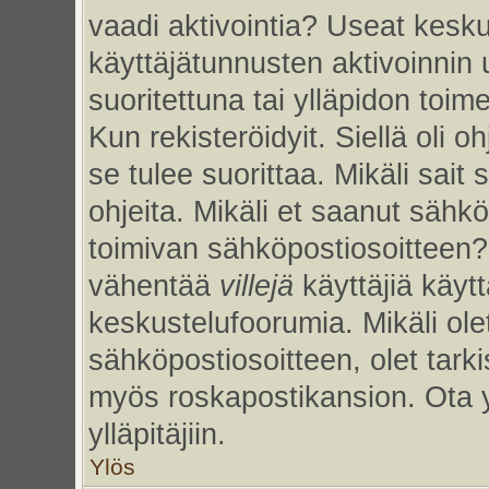
vaadi aktivointia? Useat kesku
käyttäjätunnusten aktivoinnin uu
suoritettuna tai ylläpidon toim
Kun rekisteröidyit. Siellä oli 
se tulee suorittaa. Mikäli sait 
ohjeita. Mikäli et saanut sähk
toimivan sähköpostiosoitteen?
vähentää
villejä
käyttäjiä käy
keskustelufoorumia. Mikäli ole
sähköpostiosoitteen, olet tarkis
myös roskapostikansion. Ota 
ylläpitäjiin.
Ylös