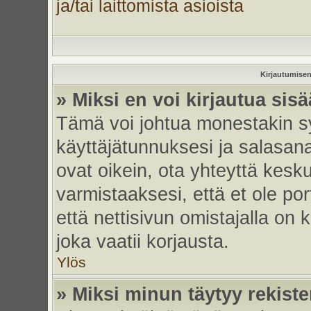
ja/tai laittomista asioista
Kirjautumisen
» Miksi en voi kirjautua sis
Tämä voi johtua monestakin sy
käyttäjätunnuksesi ja salasanas
ovat oikein, ota yhteyttä kesk
varmistaaksesi, että et ole por
että nettisivun omistajalla on 
joka vaatii korjausta.
Ylös
» Miksi minun täytyy rekiste