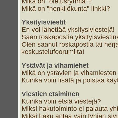
Mikä on "oletusryhmä"?
Mikä on "henkilökunta" linkki?
Yksityisviestit
En voi lähettää yksitysiviestejä!
Saan roskapostia yksityisviestin
Olen saanut roskapostia tai herja
keskustelufoorumilta!
Ystävät ja vihamiehet
Mikä on ystävien ja vihamiesten 
Kuinka voin lisätä ja poistaa käyt
Viestien etsiminen
Kuinka voin etsiä viestejä?
Miksi hakutoiminto ei palauta yh
Miksi haku antaa vain tyhjän siv