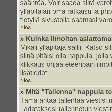
sääntöä. Voit saada siitä var
ylläpitäjän oma ratkaisu ja p
tietyllä sivustolla saamasi va
Ylös
» Kuinka ilmoitan asiattoman
Mikäli ylläpitäjä sallii. Katso s
siinä pitäisi olla nappula, joll
klikkaus ohjaa eteenpäin ilmoi
lisätiedot.
Ylös
» Mitä "Tallenna" nappula t
Tämä antaa tallentaa viestisi
Ladataksesi tallennetun viesti