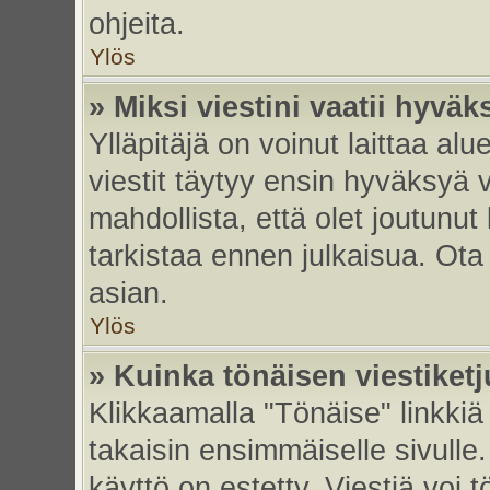
ohjeita.
Ylös
» Miksi viestini vaatii hyvä
Ylläpitäjä on voinut laittaa alu
viestit täytyy ensin hyväksyä 
mahdollista, että olet joutunut
tarkistaa ennen julkaisua. Ota y
asian.
Ylös
» Kuinka tönäisen viestiket
Klikkaamalla "Tönäise" linkkiä 
takaisin ensimmäiselle sivulle.
käyttö on estetty. Viestiä voi t