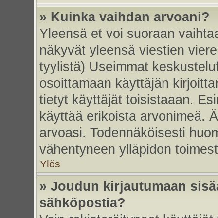
» Kuinka vaihdan arvoani?
Yleensä et voi suoraan vaihta
näkyvät yleensä viestien vier
tyylistä) Useimmat keskustelu
osoittamaan käyttäjän kirjoitt
tietyt käyttäjät toisistaaan. Esi
käyttää erikoista arvonimeä. Äl
arvoasi. Todennäköisesti huom
vähentyneen ylläpidon toimest
Ylös
» Joudun kirjautumaan sisää
sähköpostia?