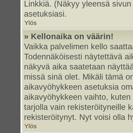
Linkkiä. (Näkyy yleensä sivun
asetuksiasi.
Ylös
» Kellonaika on väärin!
Vaikka palvelimen kello saatta
Todennäköisesti näytettävä ai
näkyvä aika saatetaan näyttä
missä sinä olet. Mikäli tämä o
aikavyöhykkeen asetuksia omas
aikavyöhykkeen vaihto, kuten 
tarjolla vain rekisteröityneille k
rekisteröitynyt. Nyt voisi olla h
Ylös