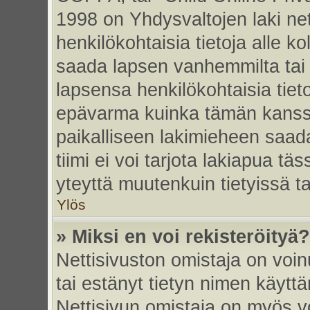
1998 on Yhdysvaltojen laki nett
henkilökohtaisia tietoja alle k
saada lapsen vanhemmilta tai hu
lapsensa henkilökohtaisia tiet
epävarma kuinka tämän kanssa
paikalliseen lakimieheen saa
tiimi ei voi tarjota lakiapua tä
yteyttä muutenkuin tietyissä t
Ylös
» Miksi en voi rekisteröityä?
Nettisivuston omistaja on voinu
tai estänyt tietyn nimen käytt
Nettisivun omistaja on myös vo