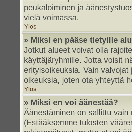
peukaloiminen ja äänestystuo
vielä voimassa.
Ylös
» Miksi en pääse tietyille alu
Jotkut alueet voivat olla rajoitett
käyttäjäryhmille. Jotta voisit nä
erityisoikeuksia. Vain valvojat 
oikeuksia, joten ota yhteyttä h
Ylös
» Miksi en voi äänestää?
Äänestäminen on sallittu vain re
(Estääksemme tulosten väärent