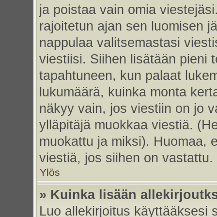
ja poistaa vain omia viestejäsi
rajoitetun ajan sen luomisen j
nappulaa valitsemastasi viesti
viestiisi. Siihen lisätään pie
tapahtuneen, kun palaat luke
lukumäärä, kuinka monta kert
näkyy vain, jos viestiin on jo v
ylläpitäjä muokkaa viestiä. (He
muokattu ja miksi). Huomaa, et
viestiä, jos siihen on vastattu.
Ylös
» Kuinka lisään allekirjoutk
Luo allekirjoitus käyttääksesi