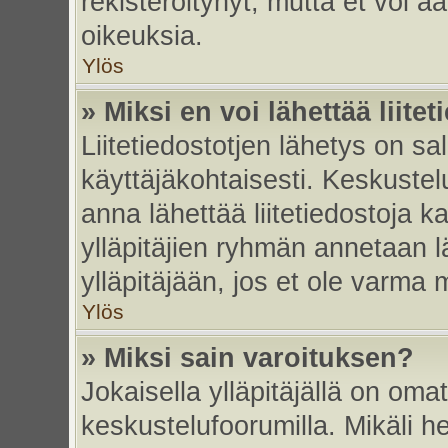
rekisteröitynyt, mutta et voi ää
oikeuksia.
Ylös
» Miksi en voi lähettää liite
Liitetiedostotjen lähetys on sal
käyttäjäkohtaisesti. Keskustelu
anna lähettää liitetiedostoja ka
ylläpitäjien ryhmän annetaan lä
ylläpitäjään, jos et ole varma mi
Ylös
» Miksi sain varoituksen?
Jokaisella ylläpitäjällä on oma
keskustelufoorumilla. Mikäli he