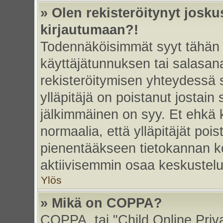
» Olen rekisteröitynyt josk
kirjautumaan?!
Todennäköisimmät syyt tähän 
käyttäjätunnuksen tai salasan
rekisteröitymisen yhteydessä s
ylläpitäjä on poistanut jostain
jälkimmäinen on syy. Et ehkä k
normaalia, että ylläpitäjät poist
pienentääkseen tietokannan ko
aktiivisemmin osaa keskustelu
Ylös
» Mikä on COPPA?
COPPA, tai "Child Online Priv