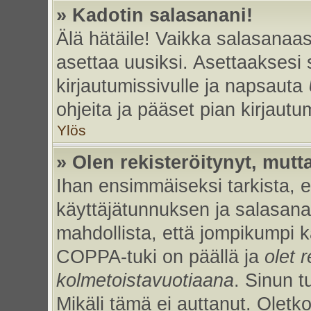
» Kadotin salasanani!
Älä hätäile! Vaikka salasanaas
asettaa uusiksi. Asettaaksesi
kirjautumissivulle ja napsauta
ohjeita ja pääset pian kirjaut
Ylös
» Olen rekisteröitynyt, mutta
Ihan ensimmäiseksi tarkista, et
käyttäjätunnuksen ja salasan
mahdollista, että jompikumpi k
COPPA-tuki on päällä ja
olet r
kolmetoistavuotiaana
. Sinun t
Mikäli tämä ei auttanut. Oletk