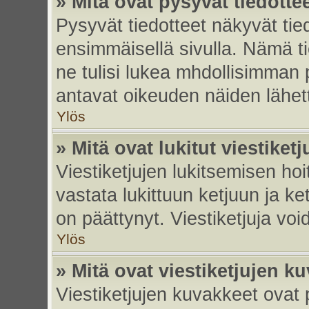
» Mitä ovat pysyvät tiedotte
Pysyvät tiedotteet näkyvät tied
ensimmäisellä sivulla. Nämä ti
ne tulisi lukea mhdollisimman p
antavat oikeuden näiden lähe
Ylös
» Mitä ovat lukitut viestiketj
Viestiketjujen lukitsemisen hoit
vastata lukittuun ketjuun ja k
on päättynyt. Viestiketjuja vo
Ylös
» Mitä ovat viestiketjujen k
Viestiketjujen kuvakkeet ovat pi