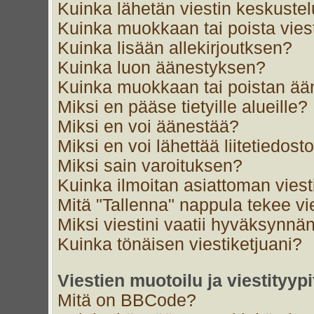
Kuinka lähetän viestin keskustel
Kuinka muokkaan tai poista vies
Kuinka lisään allekirjoutksen?
Kuinka luon äänestyksen?
Kuinka muokkaan tai poistan ä
Miksi en pääse tietyille alueille?
Miksi en voi äänestää?
Miksi en voi lähettää liitetiedost
Miksi sain varoituksen?
Kuinka ilmoitan asiattoman viest
Mitä "Tallenna" nappula tekee v
Miksi viestini vaatii hyväksynnä
Kuinka tönäisen viestiketjuani?
Viestien muotoilu ja viestityypi
Mitä on BBCode?