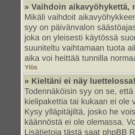
» Vaihdoin aikavyöhykettä, m
Mikäli vaihdoit aikavyöhykkee
syy on päivänvalon säästöajas
joka on yleisesti käytössä su
suuniteltu vaihtamaan tuota ai
aika voi heittää tunnilla norma
Ylös
» Kieltäni ei näy luettelossa
Todennäköisin syy on se, että 
kielipakettia tai kukaan ei ole 
Kysy ylläpitäjiltä, josko he vo
käännöstä ei ole olemassa. Vo
Lisätietoja tästä saat phpBB R