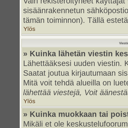
Vain rekisteröityneet käyttäjät
sisäänrakennetun sähköpostiohje
tämän toiminnon). Tällä estetä
Ylös
Viest
» Kuinka lähetän viestin ke
Lähettääksesi uuden viestin. 
Saatat joutua kirjautumaan sis
Mitä voit tehdä alueilla on luet
lähettää viestejä, Voit äänestä
Ylös
» Kuinka muokkaan tai poist
Mikäli et ole keskustelufoorumi