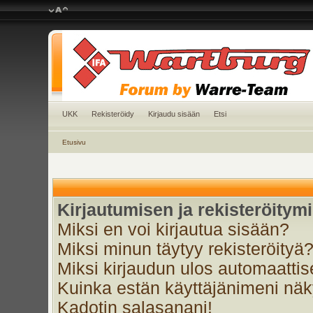
UKK
Rekisteröidy
Kirjaudu sisään
Etsi
Etusivu
Kirjautumisen ja rekisteröitym
Miksi en voi kirjautua sisään?
Miksi minun täytyy rekisteröityä
Miksi kirjaudun ulos automaattis
Kuinka estän käyttäjänimeni näky
Kadotin salasanani!