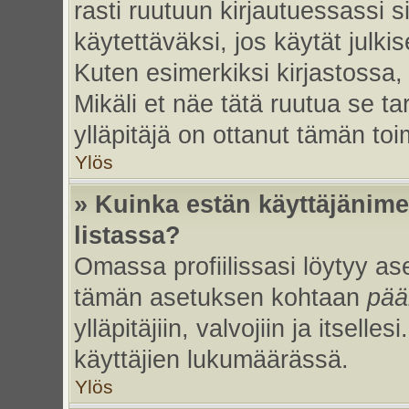
rasti ruutuun kirjautuessassi s
käytettäväksi, jos käytät julk
Kuten esimerkiksi kirjastossa, 
Mikäli et näe tätä ruutua se ta
ylläpitäjä on ottanut tämän to
Ylös
» Kuinka estän käyttäjänime
listassa?
Omassa profiilissasi löytyy a
tämän asetuksen kohtaan
pää
ylläpitäjiin, valvojiin ja itselles
käyttäjien lukumäärässä.
Ylös