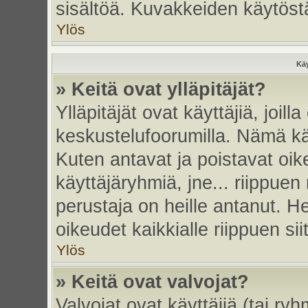
sisältöä. Kuvakkeiden käytöstä
Ylös
Käy
» Keitä ovat ylläpitäjät?
Ylläpitäjät ovat käyttäjiä, joi
keskustelufoorumilla. Nämä käy
Kuten antavat ja poistavat oikeu
käyttäjäryhmiä, jne... riippue
perustaja on heille antanut. He
oikeudet kaikkialle riippuen sii
Ylös
» Keitä ovat valvojat?
Valvojat ovat käyttäjiä (tai ry