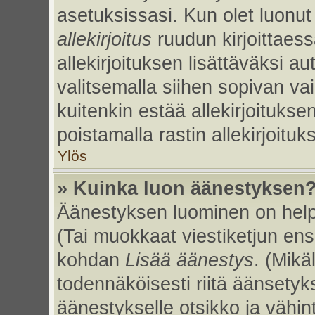
asetuksissasi. Kun olet luonut 
allekirjoitus
ruudun kirjoittaessa
allekirjoituksen lisättäväksi au
valitsemalla siihen sopivan va
kuitenkin estää allekirjoitukse
poistamalla rastin allekirjoituks
Ylös
» Kuinka luon äänestyksen
Äänestyksen luominen on helpp
(Tai muokkaat viestiketjun ens
kohdan
Lisää äänestys
. (Mikäl
todennäköisesti riitä äänsety
äänestykselle otsikko ja vähin