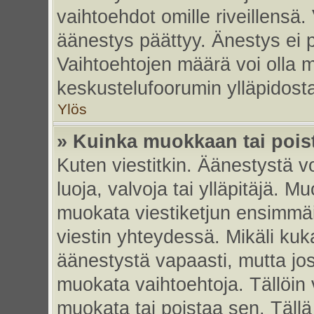
vaihtoehdot omille riveillensä.
äänestys päättyy. Änestys ei p
Vaihtoehtojen määrä voi olla my
keskustelufoorumin ylläpidost
Ylös
» Kuinka muokkaan tai pois
Kuten viestitkin. Äänestystä 
luoja, valvoja tai ylläpitäjä. 
muokata viestiketjun ensimmäi
viestin yhteydessä. Mikäli kuk
äänestystä vapaasti, mutta jos
muokata vaihtoehtoja. Tällöin va
muokata tai poistaa sen. Täll