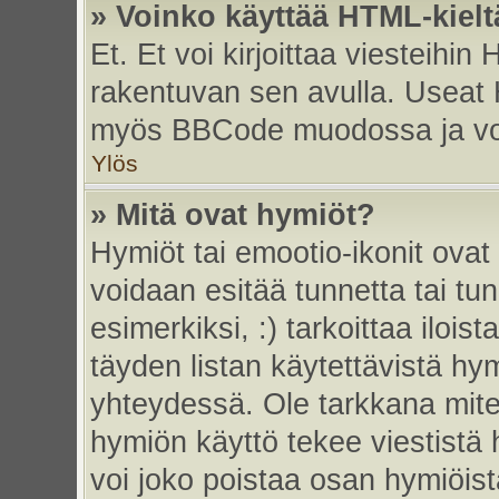
» Voinko käyttää HTML-kielt
Et. Et voi kirjoittaa viesteihin
rakentuvan sen avulla. Useat 
myös BBCode muodossa ja voit 
Ylös
» Mitä ovat hymiöt?
Hymiöt tai emootio-ikonit ovat 
voidaan esitää tunnetta tai tun
esimerkiksi, :) tarkoittaa iloista
täyden listan käytettävistä hym
yhteydessä. Ole tarkkana miten
hymiön käyttö tekee viestistä 
voi joko poistaa osan hymiöistä