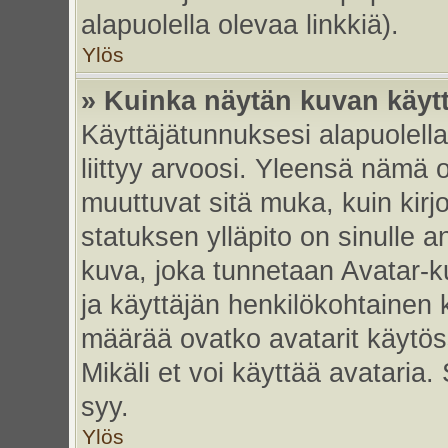
alapuolella olevaa linkkiä).
Ylös
» Kuinka näytän kuvan käyt
Käyttäjätunnuksesi alapuolell
liittyy arvoosi. Yleensä nämä ov
muuttuvat sitä muka, kuin kirj
statuksen ylläpito on sinulle a
kuva, joka tunnetaan Avatar-
ja käyttäjän henkilökohtainen 
määrää ovatko avatarit käytöss
Mikäli et voi käyttää avataria.
syy.
Ylös