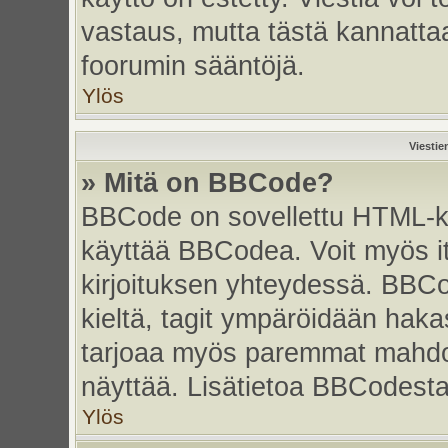
vastaus, mutta tästä kannattaa
foorumin sääntöjä.
Ylös
Viestie
» Mitä on BBCode?
BBCode on sovellettu HTML-kiel
käyttää BBCodea. Voit myös i
kirjoituksen yhteydessä. BBCo
kieltä, tagit ympäröidään hakasu
tarjoaa myös paremmat mahdoll
näyttää. Lisätietoa BBCodesta s
Ylös